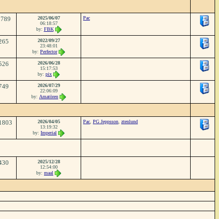
3789
2025/06/07
Pac
06:18:57
by:
FBK
265
2022/09/27
23:48:01
by:
Perfector
526
2026/06/28
15:17:53
by:
pix
749
2026/07/29
22:06:09
by:
Amatören
1803
2026/04/05
Pac
,
PG Jeppsson
,
ztenlund
13:19:32
by:
Imperial
430
2025/12/28
12:54:00
by:
maal