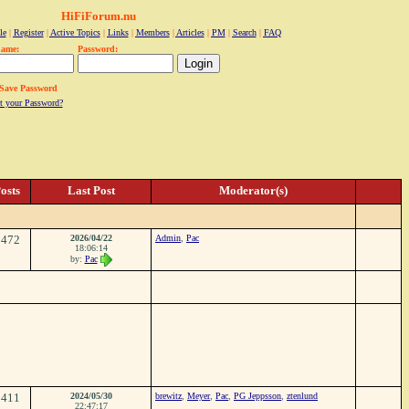
HiFiForum.nu
le
|
Register
|
Active Topics
|
Links
|
Members
|
Articles
|
PM
|
Search
|
FAQ
name:
Password:
Save Password
t your Password?
osts
Last Post
Moderator(s)
1472
2026/04/22
Admin
,
Pac
18:06:14
by:
Pac
1411
2024/05/30
brewitz
,
Meyer
,
Pac
,
PG Jeppsson
,
ztenlund
22:47:17