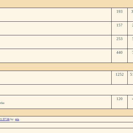
193
157
253
440
1252
5
120
ecka
21:37:56
by:
pix
.