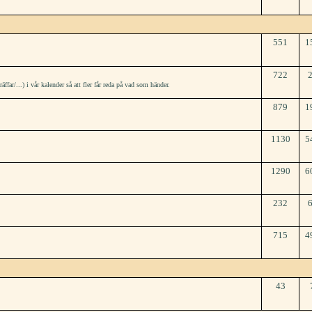
551
1
722
r/...) i vår kalender så att fler får reda på vad som händer.
879
1
1130
5
1290
6
232
715
4
43