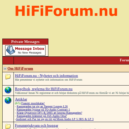
Private Messages
Foru
Om HiFiForum
HiFiForum.nu - Nyheter och information
Här presenterar vi nyheter och information om HiFiForum
Regelbok, reglerna för HiFiForum.nu
Välkomna! Innan Ni registrerar er och börjar diskutera på HiFiForum.nu föreslår vi att Ni börjar 
Artiklar
(8/5):
Franskt musikkalas!
-
Rannagarden tar sig an Tangent Lounge L26
-
Rannagarden lyssnar på TQ-Audio Compact 1
-
Klarar Dynavoice DF5 & DM5 att knocka Rannagarden?
-
Rannagarden klämmer på JAS-Audio Orsa?
-
Audionet och Pac tar sig en titt på Moon Audio LP 5.3RS & LP 3
Forummjukvara och buggar