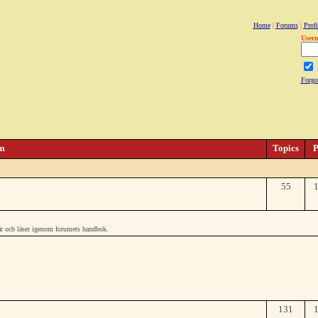
Home
|
Forums
|
Profi
User
Forgo
m
Topics
P
55
här och läser igenom forumets handbok.
131