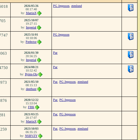
6018
2026/05/26
PG Jeppsson
,
ztenlund
00:17:40
by:
MartinX
705
2025/10/07
19:27:15
by:
Imperial
7747
2025/11/01
PG Jeppsson
10:18:06
by:
Perfector
5063
2026/01/30
Pac
20:56:25
by:
Imperial
4750
2024/08/21
Pac
10:52:42
by:
Björn-Ola
3973
2021/05/10
Pac
,
PG Jeppsson
,
ztenlund
08:15:13
by:
deerhunt
1876
2020/12/22
Pac
,
PG Jeppsson
15:53:04
by:
FBK
281
2021/03/25
Pac
,
PG Jeppsson
20:17:07
by:
MartinX
1259
2023/10/03
Pac
,
PG Jeppsson
,
ztenlund
06:35:25
by:
NSBVZY