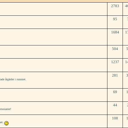
2783
4
95
1684
1
504
1237
1
281
tade åtgärder i rummet.
69
44
tusiaster!
108
het.