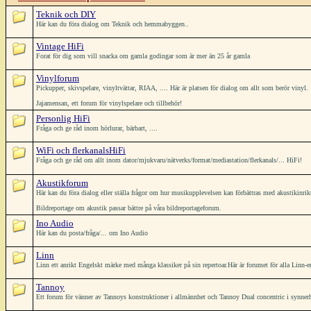
Teknik och DIY
Här kan du föra dialog om Teknik och hemmabyggen..
Vintage HiFi
Forat för dig som vill snacka om gamla godingar som är mer än 25 år gamla
Vinylforum
Pickupper, skivspelare, vinyltvättar, RIAA, .... Här är platsen för dialog om allt som berör vinyl.
Jajamensan, ett forum för vinylspelare och tillbehör!
Personlig HiFi
Fråga och ge råd inom hörlurar, bärbart, ....
WiFi och flerkanalsHiFi
Fråga och ge råd om allt inom dator/mjukvaru/nätverks/format/mediastation/flerkanals/... HiFi!
Akustikforum
Här kan du föra dialog eller ställa frågor om hur musikupplevelsen kan förbättras med akustikinrik
Bildreportage om akustik passar bättre på våra bildreportageforum.
Ino Audio
Här kan du posta/fråga/... om Ino Audio
Linn
Linn ett anrikt Engelskt märke med många klassiker på sin repertoar.Här är forumet för alla Linn-en
Tannoy
Ett forum för vänner av Tannoys konstruktioner i allmännhet och Tannoy Dual concentric i synner