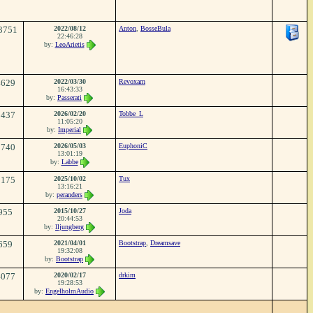
3751
2022/08/12
Anton
,
BosseBula
22:46:28
by:
LeoArietis
4629
2022/03/30
Revoxarn
16:43:33
by:
Passerati
3437
2026/02/20
Tobbe_L
11:05:20
by:
Imperial
2740
2026/05/03
EuphoniC
13:01:19
by:
Labbe
2175
2025/10/02
Tux
13:16:21
by:
peranders
955
2015/10/27
Joda
20:44:53
by:
lljungberg
659
2021/04/01
Bootstrap
,
Dreamsave
19:32:08
by:
Bootstrap
4077
2020/02/17
drkim
19:28:53
by:
EngelholmAudio