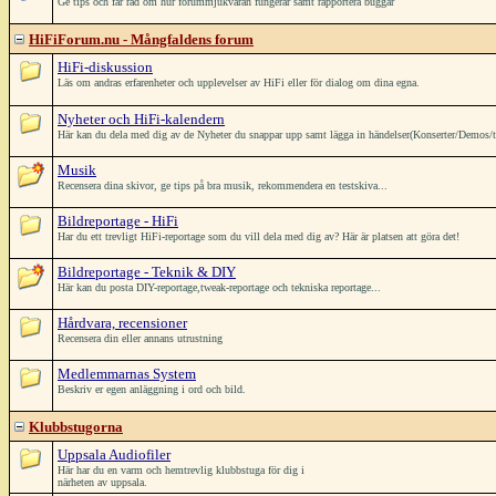
Ge tips och får råd om hur forummjukvaran fungerar samt rapportera buggar
HiFiForum.nu - Mångfaldens forum
HiFi-diskussion
Läs om andras erfarenheter och upplevelser av HiFi eller för dialog om dina egna.
Nyheter och HiFi-kalendern
Här kan du dela med dig av de Nyheter du snappar upp samt lägga in händelser(Konserter/Demos/träffa
Musik
Recensera dina skivor, ge tips på bra musik, rekommendera en testskiva...
Bildreportage - HiFi
Har du ett trevligt HiFi-reportage som du vill dela med dig av? Här är platsen att göra det!
Bildreportage - Teknik & DIY
Här kan du posta DIY-reportage,tweak-reportage och tekniska reportage...
Hårdvara, recensioner
Recensera din eller annans utrustning
Medlemmarnas System
Beskriv er egen anläggning i ord och bild.
Klubbstugorna
Uppsala Audiofiler
Här har du en varm och hemtrevlig klubbstuga för dig i
närheten av uppsala.