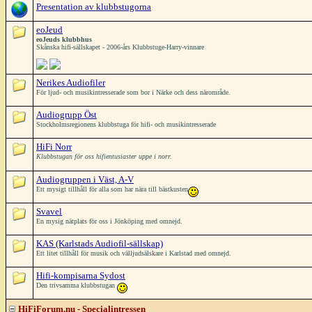
Presentation av klubbstugorna
eoJeud
eoJeuds klubbhus
Skånska hifi-sällskapet - 2006-års Klubbstuge-Harry-vinnare
Nerikes Audiofiler
För ljud- och musikintresserade som bor i Närke och dess närområde.
Audiogrupp Öst
Stockholmsregionens klubbstuga för hifi- och musikintresserade
HiFi Norr
Klubbstugan för oss hifientusiaster uppe i norr.
Audiogruppen i Väst, A-V
Ett mysigt tillhåll för alla som har nära till bästkusten
Svavel
En mysig nätplats för oss i Jönköping med omnejd.
KAS (Karlstads Audiofil-sällskap)
Ett litet tillhåll för musik och välljudsälskare i Karlstad med omnejd.
Hifi-kompisarna Sydost
Den trivsamma klubbstugan
HiFiForum.nu - Specialintressen