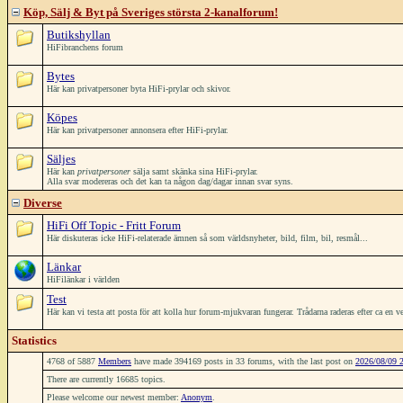
Köp, Sälj & Byt på Sveriges största 2-kanalforum!
Butikshyllan
HiFibranchens forum
Bytes
Här kan privatpersoner byta HiFi-prylar och skivor.
Köpes
Här kan privatpersoner annonsera efter HiFi-prylar.
Säljes
Här kan
privatpersoner
sälja samt skänka sina HiFi-prylar.
Alla svar modereras och det kan ta någon dag/dagar innan svar syns.
Diverse
HiFi Off Topic - Fritt Forum
Här diskuteras icke HiFi-relaterade ämnen så som världsnyheter, bild, film, bil, resmål...
Länkar
HiFilänkar i världen
Test
Här kan vi testa att posta för att kolla hur forum-mjukvaran fungerar. Trådarna raderas efter ca en v
Statistics
4768 of 5887
Members
have made 394169 posts in 33 forums, with the last post on
2026/08/09 
There are currently 16685 topics.
Please welcome our newest member:
Anonym
.