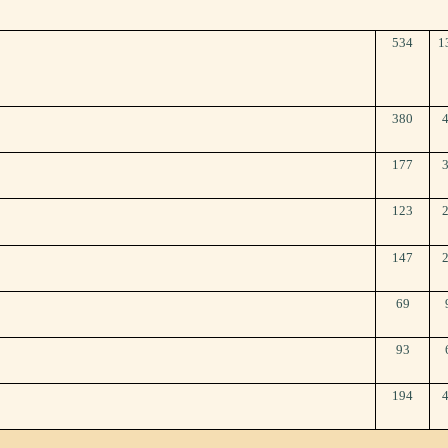
534
1
380
177
123
147
69
93
194