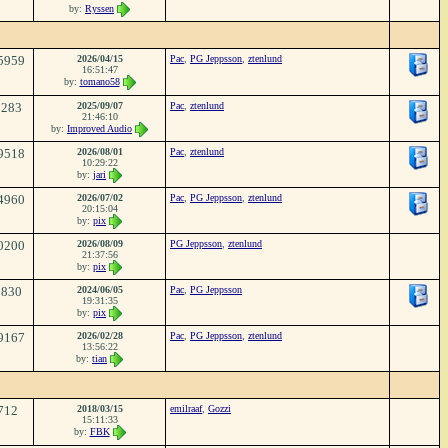
by:
Ryssen
5959
2026/04/15
Pac
,
PG Jeppsson
,
ztenlund
16:51:47
by:
tomano58
2283
2025/09/07
Pac
,
ztenlund
21:46:10
by:
Improved Audio
9518
2026/08/01
Pac
,
ztenlund
10:29:22
by:
jari
4960
2026/07/02
Pac
,
PG Jeppsson
,
ztenlund
20:15:04
by:
pix
0200
2026/08/09
PG Jeppsson
,
ztenlund
21:37:56
by:
pix
6830
2024/06/05
Pac
,
PG Jeppsson
19:31:35
by:
pix
9167
2026/02/28
Pac
,
PG Jeppsson
,
ztenlund
13:56:22
by:
tian
712
2018/03/15
emilraaf
,
Gozzi
15:11:33
by:
FBK