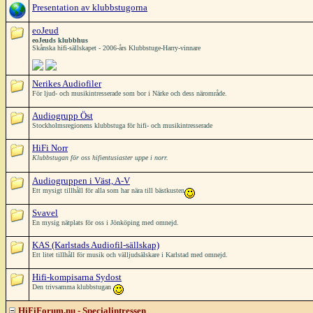
Presentation av klubbstugorna
eoJeud
eoJeuds klubbhus
Skånska hifi-sällskapet - 2006-års Klubbstuge-Harry-vinnare
Nerikes Audiofiler
För ljud- och musikintresserade som bor i Närke och dess närområde.
Audiogrupp Öst
Stockholmsregionens klubbstuga för hifi- och musikintresserade
HiFi Norr
Klubbstugan för oss hifientusiaster uppe i norr.
Audiogruppen i Väst, A-V
Ett mysigt tillhåll för alla som har nära till bästkusten
Svavel
En mysig nätplats för oss i Jönköping med omnejd.
KAS (Karlstads Audiofil-sällskap)
Ett litet tillhåll för musik och välljudsälskare i Karlstad med omnejd.
Hifi-kompisarna Sydost
Den trivsamma klubbstugan
HiFiForum.nu - Specialintressen