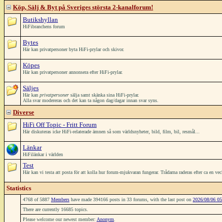
Köp, Sälj & Byt på Sveriges största 2-kanalforum!
Butikshyllan
HiFibranchens forum
Bytes
Här kan privatpersoner byta HiFi-prylar och skivor.
Köpes
Här kan privatpersoner annonsera efter HiFi-prylar.
Säljes
Här kan
privatpersoner
sälja samt skänka sina HiFi-prylar.
Alla svar modereras och det kan ta någon dag/dagar innan svar syns.
Diverse
HiFi Off Topic - Fritt Forum
Här diskuteras icke HiFi-relaterade ämnen så som världsnyheter, bild, film, bil, resmål...
Länkar
HiFilänkar i världen
Test
Här kan vi testa att posta för att kolla hur forum-mjukvaran fungerar. Trådarna raderas efter ca en ve
Statistics
4768 of 5887
Members
have made 394166 posts in 33 forums, with the last post on
2026/08/06 05
There are currently 16685 topics.
Please welcome our newest member:
Anonym
.