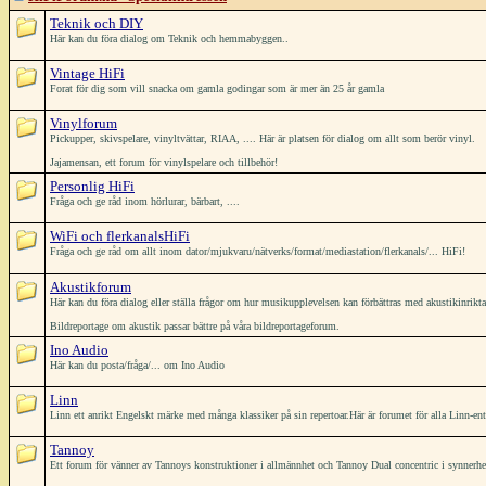
Teknik och DIY
Här kan du föra dialog om Teknik och hemmabyggen..
Vintage HiFi
Forat för dig som vill snacka om gamla godingar som är mer än 25 år gamla
Vinylforum
Pickupper, skivspelare, vinyltvättar, RIAA, .... Här är platsen för dialog om allt som berör vinyl.
Jajamensan, ett forum för vinylspelare och tillbehör!
Personlig HiFi
Fråga och ge råd inom hörlurar, bärbart, ....
WiFi och flerkanalsHiFi
Fråga och ge råd om allt inom dator/mjukvaru/nätverks/format/mediastation/flerkanals/... HiFi!
Akustikforum
Här kan du föra dialog eller ställa frågor om hur musikupplevelsen kan förbättras med akustikinrikt
Bildreportage om akustik passar bättre på våra bildreportageforum.
Ino Audio
Här kan du posta/fråga/... om Ino Audio
Linn
Linn ett anrikt Engelskt märke med många klassiker på sin repertoar.Här är forumet för alla Linn-ent
Tannoy
Ett forum för vänner av Tannoys konstruktioner i allmännhet och Tannoy Dual concentric i synnerh