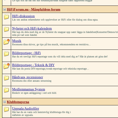
Ge tips och får råd om hur forummjukvaran fungerar samt rapportera buggar
HiFiForum.nu - Mångfaldens forum
HiFi-diskussion
Läs om andras erfarenheter och upplevelser av HiFi eller för dialog om dina egna.
Nyheter och HiFi-kalendern
Här kan du dela med dig av de Nyheter du snappar upp samt lägga in händelser(Konserter/Demos/träffar/
reda på vad som händer.
Musik
Recensera dina skivor, ge tips på bra musik, rekommendera en testskiva...
Bildreportage - HiFi
Har du ett trevligt HiFi-reportage som du vill dela med dig av? Här är platsen att göra det!
Bildreportage - Teknik & DIY
Här kan du posta DIY-reportage,tweak-reportage och tekniska reportage...
Hårdvara, recensioner
Recensera din eller annans utrustning
Medlemmarnas System
Beskriv er egen anläggning i ord och bild.
Klubbstugorna
Uppsala Audiofiler
Här har du en varm och hemtrevlig klubbstuga för dig i
närheten av uppsala.