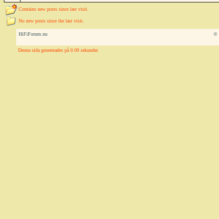
Contains new posts since last visit.
No new posts since the last visit.
HiFiForum.nu
© 
Denna sida genererades på 0.09 sekunder.