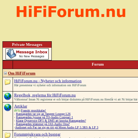
Private Messages
Forum
Om HiFiForum
HiFiForum.nu - Nyheter och information
Här presenterar vi nyheter och information om HiFiForum
Regelbok, reglerna för HiFiForum.nu
Välkomna! Innan Ni registrerar er och börjar diskutera på HiFiForum.nu föreslår vi att Ni börjar h
Artiklar
(8/5):
Franskt musikkalas!
-
Rannagarden tar sig an Tangent Lounge L26
-
Rannagarden lyssnar på TQ-Audio Compact 1
-
Klarar Dynavoice DF5 & DM5 att knocka Rannagarden?
-
Rannagarden klämmer på JAS-Audio Orsa?
-
Audionet och Pac tar sig en titt på Moon Audio LP 5.3RS & LP 3
Forummjukvara och buggar