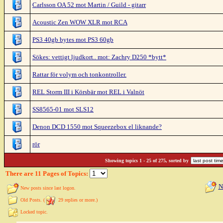
Carlsson OA 52 mot Martin / Guild - gitarr
Acoustic Zen WOW XLR mot RCA
PS3 40gb bytes mot PS3 60gb
Sökes: vettigt ljudkort.. mot: Zachry D250 *bytt*
Rattar för volym och tonkontroller.
REL Storm III i Körsbär mot REL i Valnöt
SS8565-01 mot SLS12
Denon DCD 1550 mot Squeezebox el liknande?
rör
Showing topics 1 - 25 of 275, sorted by
There are 11 Pages of Topics:
N
New posts since last logon.
Old Posts. (
29 replies or more.)
Locked topic.