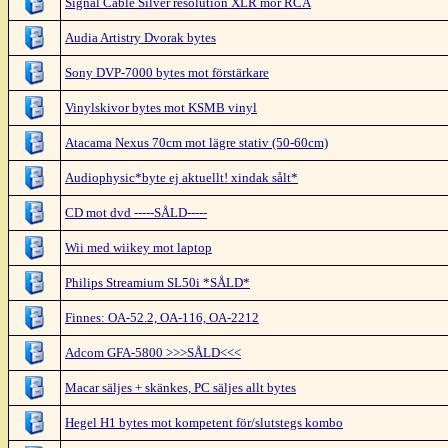
Signal Cable Silver resolution XLR mor RCA
Audia Artistry Dvorak bytes
Sony DVP-7000 bytes mot förstärkare
Vinylskivor bytes mot KSMB vinyl
Atacama Nexus 70cm mot lägre stativ (50-60cm)
Audiophysic*byte ej aktuellt! xindak sålt*
CD mot dvd -----SÅLD-----
Wii med wiikey mot laptop
Philips Streamium SL50i *SÅLD*
Finnes: OA-52.2, OA-116, OA-2212
Adcom GFA-5800 >>>SÅLD<<<
Macar säljes + skänkes, PC säljes allt bytes
Hegel H1 bytes mot kompetent för/slutstegs kombo