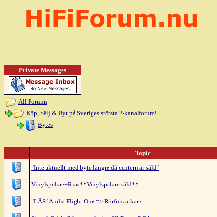
Private Messages
All Forums
Köp, Sälj & Byt på Sveriges största 2-kanalforum!
Bytes
Topic
"Inte aktuellt med byte längre då centern är såld"
Vinylspelare+Riaa**Vinylspelare såld**
"LÅS" Audia Flight One => Rörförstärkare