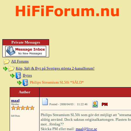
Private Messages
All Forums
Köp, Sälj & Byt på Sveriges största 2-kanalforum!
Bytes
Philips Streamium SL50i *SÅLD*
Author
maal
Posted - 2008/04/03 : 11:22:46
Member
Philips Streamium SL50i som gör det möjligt att "streama"
849 Posts
aldrig använd. Dock saknas originalkartongen. Plasten fo
mot...förslag??
Skicka PM eller mail:
maal@live.se