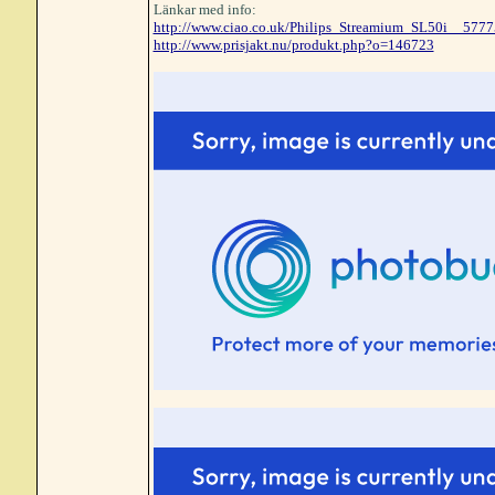
Länkar med info:
http://www.ciao.co.uk/Philips_Streamium_SL50i__577
http://www.prisjakt.nu/produkt.php?o=146723