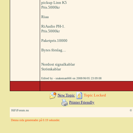
pickup Linn K5
Pris.5000kr
Riaa
RiAudio PH-1.
Pris.5000kr
Paketpris.10000
Bytes förslag....
Nordost signalkablar
Strömkablar
Edited by - snakeman666 on 2008/06/05 23:09:08
New Topic
Topic Locked
Printer Friendly
HiFiForum.nu
© 
Denna sida genererades på 0.19 sekunder.