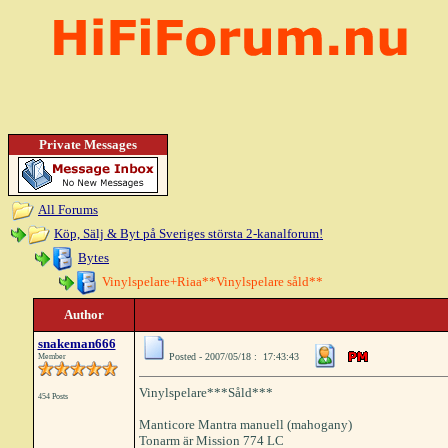
Private Messages
All Forums
Köp, Sälj & Byt på Sveriges största 2-kanalforum!
Bytes
Vinylspelare+Riaa**Vinylspelare såld**
Author
snakeman666
Posted - 2007/05/18 : 17:43:43
Member
Vinylspelare***Såld***
454 Posts
Manticore Mantra manuell (mahogany)
Tonarm är Mission 774 LC