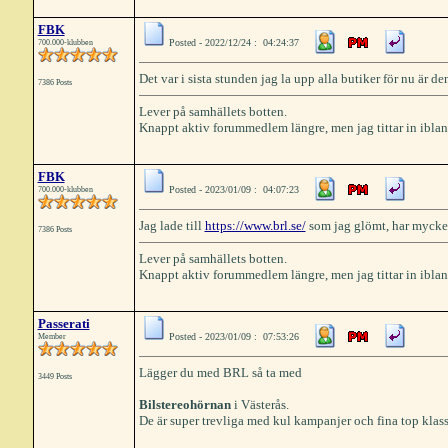
FBK
Posted - 2022/12/24 : 04:24:37
700.000-klubben
Det var i sista stunden jag la upp alla butiker för nu är 
7386 Posts
Lever på samhällets botten.
Knappt aktiv forummedlem längre, men jag tittar in iblan
FBK
Posted - 2023/01/09 : 04:07:23
700.000-klubben
Jag lade till
https://www.brl.se/
som jag glömt, har mycket 
7386 Posts
Lever på samhällets botten.
Knappt aktiv forummedlem längre, men jag tittar in iblan
Passerati
Posted - 2023/01/09 : 07:53:26
Member
Lägger du med BRL så ta med
3449 Posts
Bilstereohörnan
i Västerås.
De är super trevliga med kul kampanjer och fina top klass