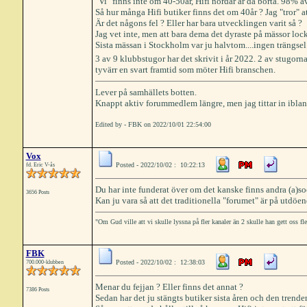
"Vi" finns inte om 40-50år, Hifi nördar är då borta. 98% a
Så hur många Hifi butiker finns det om 40år ? Jag "tror" a
Är det någons fel ? Eller har bara utvecklingen varit så ?
Jag vet inte, men att bara dema det dyraste på mässor loc
Sista mässan i Stockholm var ju halvtom....ingen trängsel 
3 av 9 klubbstugor har det skrivit i år 2022. 2 av stugorn
tyvärr en svart framtid som möter Hifi branschen.
Lever på samhällets botten.
Knappt aktiv forummedlem längre, men jag tittar in iblan
Edited by - FBK on 2022/10/01 22:54:00
Vox
Posted - 2022/10/02 : 10:22:13
fd. Eric V-ås
Du har inte funderat över om det kanske finns andra (a)so
3656 Posts
Kan ju vara så att det traditionella "forumet" är på utdöen
"Om Gud ville att vi skulle lyssna på fler kanaler än 2 skulle han gett oss fl
FBK
Posted - 2022/10/02 : 12:38:03
700.000-klubben
Menar du fejjan ? Eller finns det annat ?
7386 Posts
Sedan har det ju stängts butiker sista åren och den tren