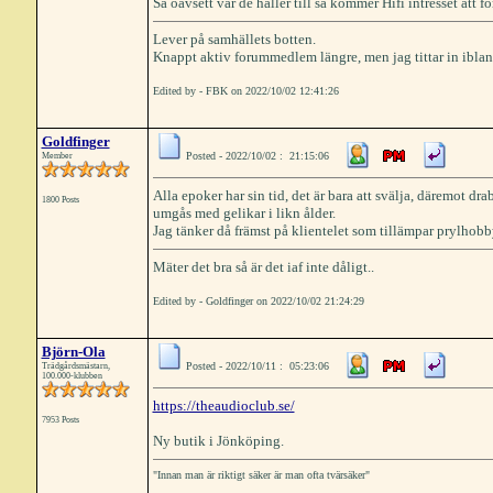
Så oavsett var de håller till så kommer Hifi intresset att 
Lever på samhällets botten.
Knappt aktiv forummedlem längre, men jag tittar in iblan
Edited by - FBK on 2022/10/02 12:41:26
Goldfinger
Posted - 2022/10/02 : 21:15:06
Member
Alla epoker har sin tid, det är bara att svälja, däremot dr
1800 Posts
umgås med gelikar i likn ålder.
Jag tänker då främst på klientelet som tillämpar prylhobb
Mäter det bra så är det iaf inte dåligt..
Edited by - Goldfinger on 2022/10/02 21:24:29
Björn-Ola
Posted - 2022/10/11 : 05:23:06
Trädgårdsmästarn,
100.000-klubben
https://theaudioclub.se/
7953 Posts
Ny butik i Jönköping.
"Innan man är riktigt säker är man ofta tvärsäker"