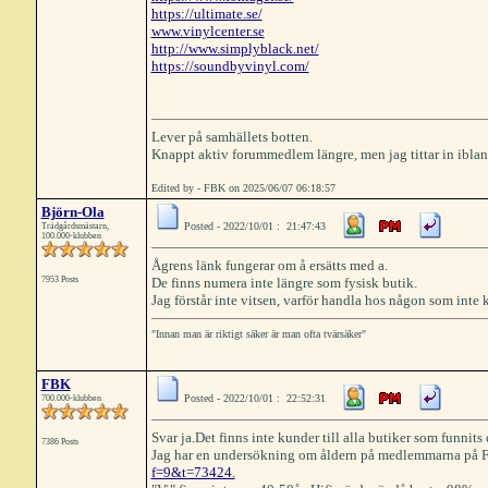
https://ultimate.se/
www.vinylcenter.se
http://www.simplyblack.net/
https://soundbyvinyl.com/
Lever på samhällets botten.
Knappt aktiv forummedlem längre, men jag tittar in iblan
Edited by - FBK on 2025/06/07 06:18:57
Björn-Ola
Posted - 2022/10/01 : 21:47:43
Trädgårdsmästarn,
100.000-klubben
Ågrens länk fungerar om å ersätts med a.
7953 Posts
De finns numera inte längre som fysisk butik.
Jag förstår inte vitsen, varför handla hos någon som inte 
"Innan man är riktigt säker är man ofta tvärsäker"
FBK
Posted - 2022/10/01 : 22:52:31
700.000-klubben
Svar ja.Det finns inte kunder till alla butiker som funnits 
7386 Posts
Jag har en undersökning om åldern på medlemmarna på Fa
f=9&t=73424.