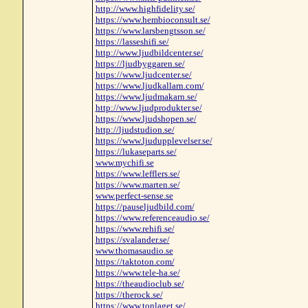
http://www.highfidelity.se/
https://www.hembioconsult.se/
https://www.larsbengtsson.se/
https://lasseshifi.se/
http://www.ljudbildcenter.se/
https://ljudbyggaren.se/
https://www.ljudcenter.se/
https://www.ljudkallarn.com/
https://www.ljudmakarn.se/
http://www.ljudprodukter.se/
https://www.ljudshopen.se/
http://ljudstudion.se/
https://www.ljudupplevelser.se/
https://lukaseparts.se/
www.mychifi.se
https://www.lefflers.se/
https://www.marten.se/
www.perfect-sense.se
https://pauseljudbild.com/
https://www.referenceaudio.se/
https://www.rehifi.se/
https://svalander.se/
www.thomasaudio.se
https://taktoton.com/
https://www.tele-ha.se/
https://theaudioclub.se/
https://therock.se/
https://www.tonlaget.se/