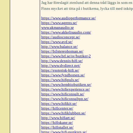
Jag har föreslagit ztenlund att denna tråd läggs in som en 
Finns mycket att titta på i butikerna, lycka till med inkö
https://www.audioperformance.se/
https://www.agrens.se/
www.akmanaudio.se
https://www.akkelisaudio.com/
https://audioconcept.se/
https://www.avd.se/
http://www.balance.se/
https://bilstereohornan.se/
https://www.brl.se/sv/butiker-2
http://www.dennis-hifi.se/
http://www.dvdirect.net/
https://esoterisk-hifi.se/
https://www.fyndborsen.se/
https://www.hifipuls.se/
https://www.hembiobutiken.se/
https://www.hifiexperience.se/
https://www.hificonsult.se/
https://www.hificonsultpn.se/
https://www.hifikit.se/
https://hificenter.se/
https://www.hifiklubben.se/
http://www.hifiart.se/
https://hifiskane.se/
https://hifistallet.se/
https://www.hifi-punkten.se/