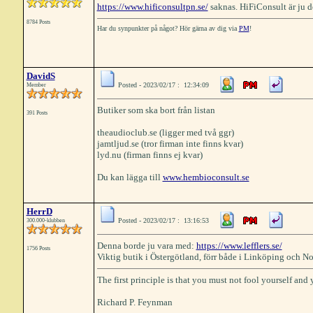
https://www.hificonsultpn.se/
saknas. HiFiConsult är ju d
8784 Posts
Har du synpunkter på något? Hör gärna av dig via
PM
!
DavidS
Posted - 2023/02/17 : 12:34:09
Member
Butiker som ska bort från listan
391 Posts
theaudioclub.se (ligger med två ggr)
jamtljud.se (tror firman inte finns kvar)
lyd.nu (firman finns ej kvar)
Du kan lägga till
www.hembioconsult.se
HerrD
Posted - 2023/02/17 : 13:16:53
300.000-klubben
Denna borde ju vara med:
https://www.lefflers.se/
1756 Posts
Viktig butik i Östergötland, förr både i Linköping och N
The first principle is that you must not fool yourself and 
Richard P. Feynman