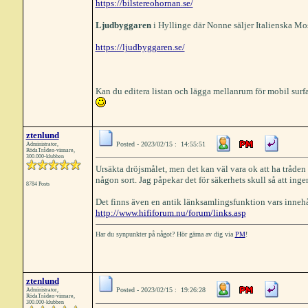
https://bilstereohornan.se/
Ljudbyggaren
i Hyllinge där Nonne säljer Italienska Mos
https://ljudbyggaren.se/
Kan du editera listan och lägga mellanrum för mobil surfa
ztenlund
Posted - 2023/02/15 : 14:55:51
Administrator,
RödaTråden-vinnare,
300.000-klubben
Ursäkta dröjsmålet, men det kan väl vara ok att ha tråden kli
någon sort. Jag påpekar det för säkerhets skull så att inge
8784 Posts
Det finns även en antik länksamlingsfunktion vars innehåll
http://www.hififorum.nu/forum/links.asp
Har du synpunkter på något? Hör gärna av dig via
PM
!
ztenlund
Posted - 2023/02/15 : 19:26:28
Administrator,
RödaTråden-vinnare,
300.000-klubben