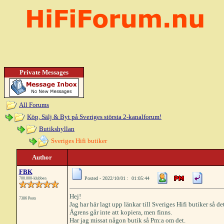
Private Messages
All Forums
Köp, Sälj & Byt på Sveriges största 2-kanalforum!
Butikshyllan
Sveriges Hifi butiker
Author
FBK
Posted - 2022/10/01 : 01:05:44
700.000-klubben
Hej!
7386 Posts
Jag har här lagt upp länkar till Sveriges Hifi butiker så det
Ågrens går inte att kopiera, men finns.
Har jag missat någon butik så Pm:a om det.