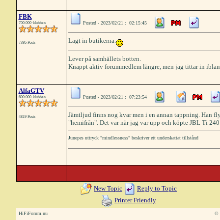
FBK
Posted - 2023/02/21 : 02:15:45
700.000-klubben
Lagt in butikerna.
7386 Posts
Lever på samhällets botten.
Knappt aktiv forummedlem längre, men jag tittar in iblan
AlfaGTV
Posted - 2023/02/21 : 07:23:54
600.000-klubben
Jämtljud finns nog kvar men i en annan tappning. Han fly
4819 Posts
"hemifrån". Det var när jag var upp och köpte JBL Ti 240 f
Junepes uttryck "mindlessness" beskriver ett underskattat tillstånd
New Topic
Reply to Topic
Printer Friendly
HiFiForum.nu
© 