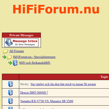
Private Messages
All Forums
HiFiForum.nu - Specialintressen
WiFi och flerkanalsHiFi
Topic
Sticky:
Var vänlig och läs den här stickyn innan Ni postar
Denon DHT-500SD ?
Yamaha RX-V750 VS. Marantz SR 5500