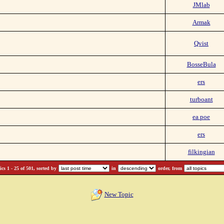
JMlab
Armak
Qvist
BosseBula
ers
turboant
ea poe
ers
filkingian
cs 1 - 25 of 501, sorted by
in
order, from
New Topic