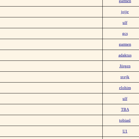
garmen
jojje
ulf
gcs
garmen
adaktus
Jörgen
svejk
elohim
ulf
TBA
tobiasl
U1