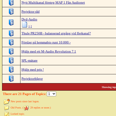
Nytt Multikanal försteg MAP 1 Fån Audionet
Projektor råd
Dvd-Audio
1
2
Thule PR250B - balanserad utgång vid flerkanal?
Förslag på hemmabio runt 10.000:-
Hjälp med ett M-Audio Revolution 7.1
SPL-mätare
Hjälp med pris !
Projektorfrågor
Showing topi
There are 21 Pages of Topics:
New posts since last logon.
Old Posts. (
29 replies or more.)
Locked topic.