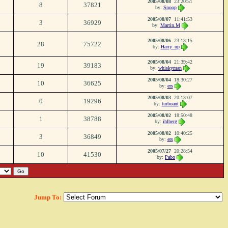
2005/08/08
23:20:51
8
37821
by:
Snoop
2005/08/07
11:41:53
3
36929
by:
Martin.M
2005/08/06
23:13:15
28
75722
by:
Harry_up
2005/08/04
21:39:42
19
39183
by:
whiskyman
2005/08/04
18:30:27
10
36625
by:
ers
2005/08/03
20:13:07
0
19296
by:
turboant
2005/08/02
18:50:48
1
38788
by:
ihlberg
2005/08/02
10:40:25
3
36849
by:
ers
2005/07/27
20:28:54
10
41530
by:
Pabo
Jump To: