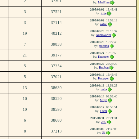
2
37301
by:
MadFinn
2005/09/02
15:45:41
3
37521
by:
jojje
2005/09/02
13:58:18
3
37114
by:
witzel
2005/08/29
20:10:37
19
40212
by:
Audiovector
2005/08/28
15:22:43
7
39838
by:
guldfisk
2005/08/24
16:10:59
21
39177
by:
Knoppen
2005/08/22
22:23:27
5
37254
by:
Bubben
2005/08/19
16:49:46
5
37021
by:
Knoppen
2005/08/16
13:58:25
13
38639
by:
cofra
2005/08/14
08:56:40
16
38520
by:
Mnyb
2005/08/12
00:58:51
10
38580
by:
Drem
2005/08/11
23:21:31
6
38680
by:
24U
2005/08/09
21:35:08
8
37213
by:
U1