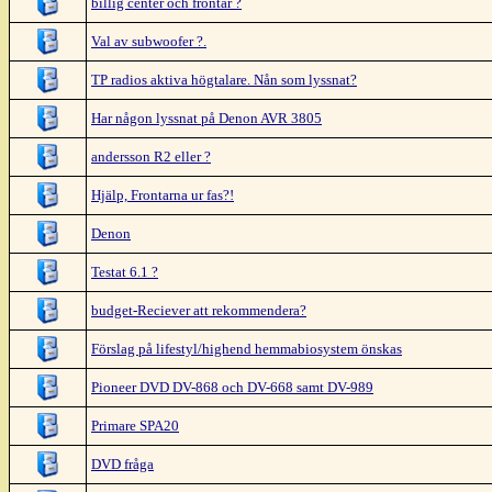
billig center och frontar ?
Val av subwoofer ?.
TP radios aktiva högtalare. Nån som lyssnat?
Har någon lyssnat på Denon AVR 3805
andersson R2 eller ?
Hjälp, Frontarna ur fas?!
Denon
Testat 6.1 ?
budget-Reciever att rekommendera?
Förslag på lifestyl/highend hemmabiosystem önskas
Pioneer DVD DV-868 och DV-668 samt DV-989
Primare SPA20
DVD fråga