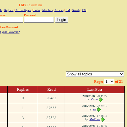
HiFiForum.nu
le
|
Register
|
Active Topics
|
Links
|
Members
|
Articles
|
PM
|
Search
|
FAQ
name:
Password:
Save Password
t your Password?
Page:
of 21
Replies
Read
Last Post
2004/11/04
20:41:27
0
20482
by:
Cyber
2005/09/07
22:29:19
1
37655
by:
ers
2005/09/07
17:28:13
3
37528
by:
MadFinn
2005/09/03
11:35:49