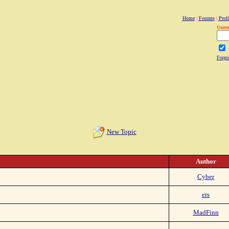
Home
|
Forums
|
Profi
User
Forgo
New Topic
Author
Cyber
ers
MadFinn