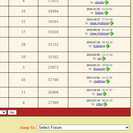
4
17055
by:
sebulba
2016/11/28
13:16:03
10
18494
by:
Kaktus
2016/10/27
17:41:36
15
19161
by:
johan.björklund
2016/09/20
06:44:56
17
31618
by:
johan.björklund
2016/07/20
09:44:30
28
51132
by:
Kallelkpg
2016/02/09
23:12:50
10
31102
by:
esl
2016/01/21
19:09:41
3
23673
by:
Bootstrap
2015/11/04
14:51:50
45
57746
by:
sladdbarn
2015/10/18
20:37:07
11
26468
by:
kme
2015/07/18
08:45:43
4
27309
by:
leffee
Jump To: