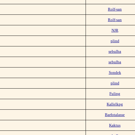
Rolf-san
Rolf-san
NJR
plind
sebulba
sebulba
Sondek
plind
Fuling
Kallelkpg
Barfotalasse
Kaktus