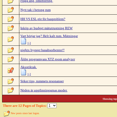
Fråga ang. omöblering.
Nytt tak i betong rum
HH VS ESL-rör för basproblem?
Inköp av budget mätutrustning REW
Vart börjar jag? Helt kalt rum. Mätningar
1
2
nightx bygger basabsorbenter!!
Äldre programvara XTZ room analyzer
Akustiktak.
1
2
Söker tips, rummets resonanser
Nöden är uppfinningarnas moder.
Showing topi
There are 12 Pages of Topics:
New posts since last logon.