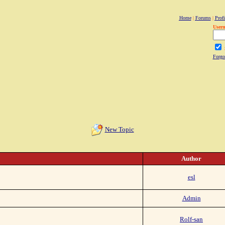
Home
|
Forums
|
Profi
User
Forgo
New Topic
Author
esl
Admin
Rolf-san