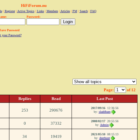
HiFiForum.nu
le
|
Register
|
Active Topics
|
Links
|
Members
|
Articles
|
PM
|
Search
|
FAQ
name:
Password:
Save Password
t your Password?
Page:
of 12
Replies
Read
Last Post
2017/09/16
12:36:56
253
290676
by:
sladdbarn
2008/02/17
20:55:56
0
37332
by:
Admin
2021/05/10
08:15:13
34
19419
by:
deerhunt