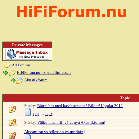
Private Messages
All Forums
HiFiForum.nu - Specialintressen
Akustikforum
Topic
Sticky:
Bättre bas med basabsorbent ! Bilder! Uppdat 2012
...
1
2
3
10
11
Sticky:
Välkommen till vårat nya Akustikforum!
Absorption vs reflexion vs spridning