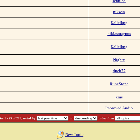
sebulba
nikwin
Kallelkpg
niklasmagnus
Kallelkpg
Nightx
duck77
RuneStone
kme
Improved Audio
cs 1 - 25 of 281, sorted by
in
order, from
New Topic