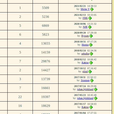
2021/02/21
14:38:53
1
5509
by:
Micke Y
2021/02/13
10:33:05
2
5236
by:
FBK
2020/10/06
13:21:32
5
6869
by:
NJR
2020/09/20
17:29:18
6
5823
by:
Ryssen
2018/10/31
07:17:26
4
13655
by:
Hornta
2018/02/24
02:34:36
5
14159
by:
sebulba
2018/02/12
10:06:42
7
29876
by:
Kaktus
2017/10/12
07:16:42
2
14427
by:
plind
2017/10/11
22:50:12
3
13739
by:
Stormen
2017/07/24
06:29:06
7
16661
by:
johan.björklund
2017/05/23
10:45:48
22
19397
by:
johan.björklund
2017/01/17
10:58:03
16
18629
by:
Kaktus
2017/01/04
17:27:55