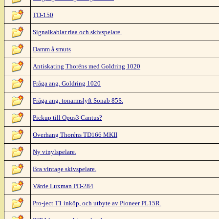
TD-150
Signalkablar riaa och skivspelare.
Damm å smuts
Antiskating Thoréns med Goldring 1020
Fråga ang. Goldring 1020
Fråga ang. tonarmslyft Sonab 85S.
Pickup till Opus3 Cantus?
Overhang Thoréns TD166 MKII
Ny vinylspelare.
Bra vintage skivspelare.
Värde Luxman PD-284
Pro-ject T1 inköp, och utbyte av Pioneer PL15R.