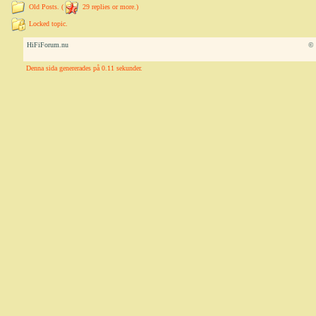
Old Posts. (
29 replies or more.)
Locked topic.
HiFiForum.nu
© 
Denna sida genererades på 0.11 sekunder.