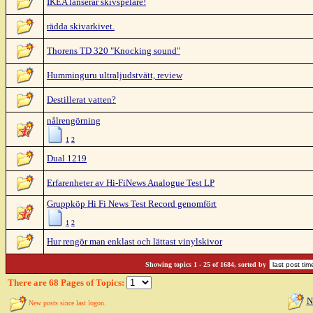
IKEA lanserar skivspelare!
rädda skivarkivet.
Thorens TD 320 "Knocking sound"
Humminguru ultraljudstvätt, review
Destillerat vatten?
nålrengörning
1
2
Dual 1219
Erfarenheter av Hi-FiNews Analogue Test LP
Gruppköp Hi Fi News Test Record genomfört
1
2
Hur rengör man enklast och lättast vinylskivor
Showing topics 1 - 25 of 1684, sorted by
There are 68 Pages of Topics:
N
New posts since last logon.