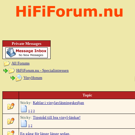
Private Messages
All Forums
HiFiForum.nu - Specialintressen
Vinylforum
Topic
Sticky:
Kablar i vinylavläsningskedjan
1
2
3
Sticky:
Tipstråd till bra vinyl-länkar!
1
2
En gång för länge länge sedan.