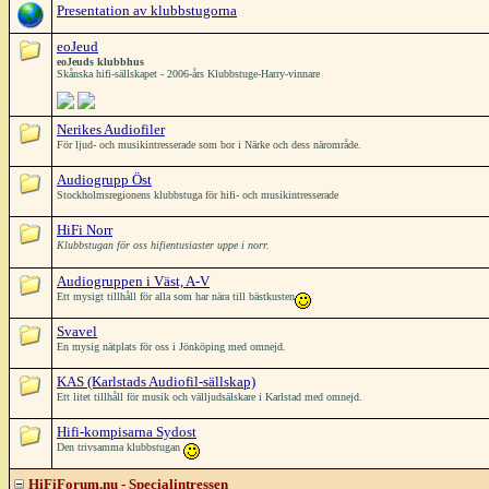
Presentation av klubbstugorna
eoJeud
eoJeuds klubbhus
Skånska hifi-sällskapet - 2006-års Klubbstuge-Harry-vinnare
Nerikes Audiofiler
För ljud- och musikintresserade som bor i Närke och dess närområde.
Audiogrupp Öst
Stockholmsregionens klubbstuga för hifi- och musikintresserade
HiFi Norr
Klubbstugan för oss hifientusiaster uppe i norr.
Audiogruppen i Väst, A-V
Ett mysigt tillhåll för alla som har nära till bästkusten
Svavel
En mysig nätplats för oss i Jönköping med omnejd.
KAS (Karlstads Audiofil-sällskap)
Ett litet tillhåll för musik och välljudsälskare i Karlstad med omnejd.
Hifi-kompisarna Sydost
Den trivsamma klubbstugan
HiFiForum.nu - Specialintressen