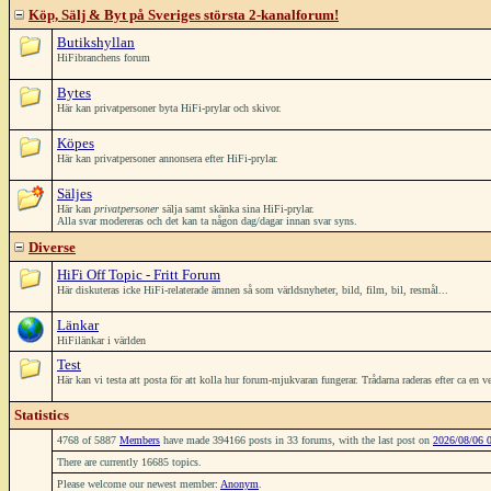
Köp, Sälj & Byt på Sveriges största 2-kanalforum!
Butikshyllan
HiFibranchens forum
Bytes
Här kan privatpersoner byta HiFi-prylar och skivor.
Köpes
Här kan privatpersoner annonsera efter HiFi-prylar.
Säljes
Här kan
privatpersoner
sälja samt skänka sina HiFi-prylar.
Alla svar modereras och det kan ta någon dag/dagar innan svar syns.
Diverse
HiFi Off Topic - Fritt Forum
Här diskuteras icke HiFi-relaterade ämnen så som världsnyheter, bild, film, bil, resmål...
Länkar
HiFilänkar i världen
Test
Här kan vi testa att posta för att kolla hur forum-mjukvaran fungerar. Trådarna raderas efter ca en v
Statistics
4768 of 5887
Members
have made 394166 posts in 33 forums, with the last post on
2026/08/06 
There are currently 16685 topics.
Please welcome our newest member:
Anonym
.