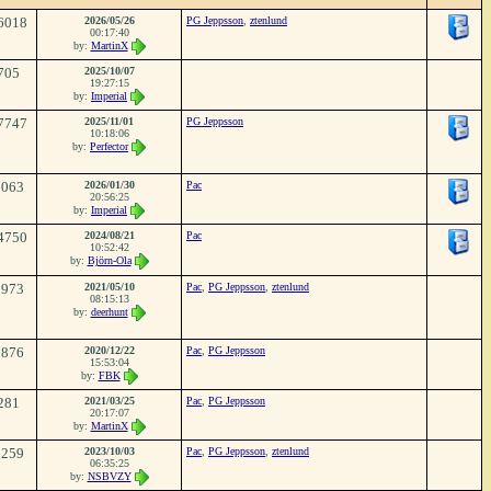
6018
2026/05/26
PG Jeppsson
,
ztenlund
00:17:40
by:
MartinX
705
2025/10/07
19:27:15
by:
Imperial
7747
2025/11/01
PG Jeppsson
10:18:06
by:
Perfector
5063
2026/01/30
Pac
20:56:25
by:
Imperial
4750
2024/08/21
Pac
10:52:42
by:
Björn-Ola
3973
2021/05/10
Pac
,
PG Jeppsson
,
ztenlund
08:15:13
by:
deerhunt
1876
2020/12/22
Pac
,
PG Jeppsson
15:53:04
by:
FBK
281
2021/03/25
Pac
,
PG Jeppsson
20:17:07
by:
MartinX
1259
2023/10/03
Pac
,
PG Jeppsson
,
ztenlund
06:35:25
by:
NSBVZY