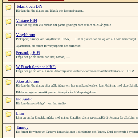
Teknik och DIY
Här kan du föra dialog om Teknik och hemmabyggen..
Vintage HiFi
Forat för dig som vill snacka om gamla godingar som är mer än 25 år gamla
Vinylforum
Pickupper, skivspelare, vinyltvättar, RIAA, .... Här är platsen för dialog om allt som berör vinyl.
Jajamensan, ett forum för vinylspelare och tillbehör!
Personlig HiFi
Fråga och ge råd inom hörlurar, bärbart, ....
WiFi och flerkanalsHiFi
Fråga och ge råd om allt inom dator/mjukvaru/nätverks/format/mediastation/flerkanals/... HiFi!
Akustikforum
Här kan du föra dialog eller ställa frågor om hur musikupplevelsen kan förbättras med akustikinrik
Bildreportage om akustik passar bättre på våra bildreportageforum.
Ino Audio
Här kan du posta/fråga/... om Ino Audio
Linn
Linn ett anrikt Engelskt märke med många klassiker på sin repertoar.Här är forumet för alla Linn-en
Tannoy
Ett forum för vänner av Tannoys konstruktioner i allmännhet och Tannoy Dual concentric i synner