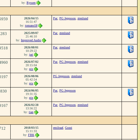
by:
Ryssen
5959
2026/04/15
Pac
,
PG Jeppsson
,
ztenlund
16:51:47
by:
tomano58
2283
2025/09/07
Pac
,
ztenlund
21:46:10
by:
Improved Audio
9518
2026/08/01
Pac
,
ztenlund
10:29:22
by:
jari
4960
2026/07/02
Pac
,
PG Jeppsson
,
ztenlund
20:15:04
by:
pix
0197
2026/08/06
PG Jeppsson
,
ztenlund
05:42:54
by:
pix
6830
2024/06/05
Pac
,
PG Jeppsson
19:31:35
by:
pix
9167
2026/02/28
Pac
,
PG Jeppsson
,
ztenlund
13:56:22
by:
tian
712
2018/03/15
emilraaf
,
Gozzi
15:11:33
by:
FBK