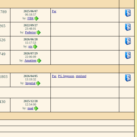
3789
2025/06/07
Pac
06:18:57
by:
FBK
265
2022/09/27
23:48:01
by:
Perfector
526
2026/06/28
15:17:53
by:
pix
749
2026/07/29
22:06:09
by:
Amatören
1803
2026/04/05
Pac
,
PG Jeppsson
,
ztenlund
13:19:32
by:
Imperial
430
2025/12/28
12:54:00
by:
maal