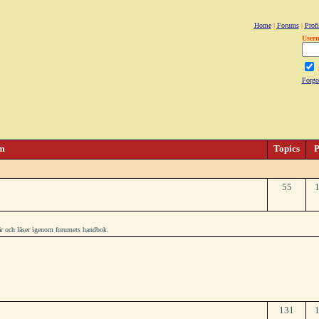
Home
|
Forums
|
Profi
User
Forgo
m
Topics
P
55
här och läser igenom forumets handbok.
131