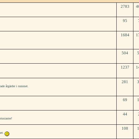
2783
4
95
1684
1
504
1237
1
281
tade åtgärder i rummet.
69
44
tusiaster!
108
het.