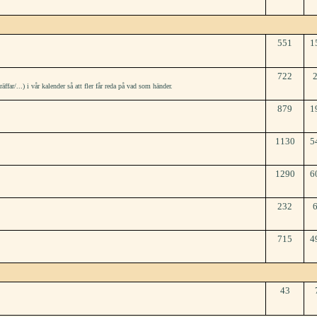
551
1
722
r/...) i vår kalender så att fler får reda på vad som händer.
879
1
1130
5
1290
6
232
715
4
43