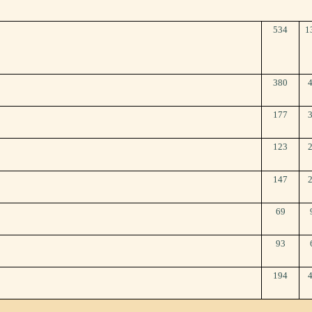
534
1
380
177
123
147
69
93
194