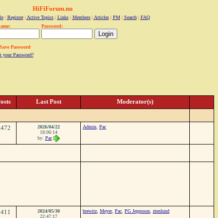
HiFiForum.nu
le
|
Register
|
Active Topics
|
Links
|
Members
|
Articles
|
PM
|
Search
|
FAQ
name:
Password:
Save Password
t your Password?
osts
Last Post
Moderator(s)
1472
2026/04/22
Admin
,
Pac
18:06:14
by:
Pac
1411
2024/05/30
brewitz
,
Meyer
,
Pac
,
PG Jeppsson
,
ztenlund
22:47:17