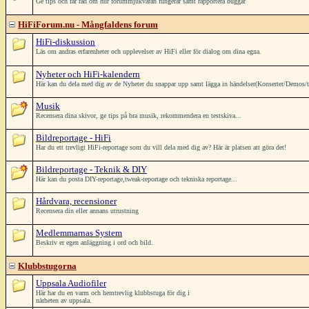
Ge tips och får råd om hur forummjukvaran fungerar samt rapportera buggar
HiFiForum.nu - Mångfaldens forum
HiFi-diskussion
Läs om andras erfarenheter och upplevelser av HiFi eller för dialog om dina egna.
Nyheter och HiFi-kalendern
Här kan du dela med dig av de Nyheter du snappar upp samt lägga in händelser(Konserter/Demos/träffa
Musik
Recensera dina skivor, ge tips på bra musik, rekommendera en testskiva...
Bildreportage - HiFi
Har du ett trevligt HiFi-reportage som du vill dela med dig av? Här är platsen att göra det!
Bildreportage - Teknik & DIY
Här kan du posta DIY-reportage,tweak-reportage och tekniska reportage...
Hårdvara, recensioner
Recensera din eller annans utrustning
Medlemmarnas System
Beskriv er egen anläggning i ord och bild.
Klubbstugorna
Uppsala Audiofiler
Här har du en varm och hemtrevlig klubbstuga för dig i
närheten av uppsala.