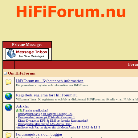
Private Messages
Foru
Om HiFiForum
HiFiForum.nu - Nyheter och information
Här presenterar vi nyheter och information om HiFiForum
Regelbok, reglerna för HiFiForum.nu
Välkomna! Innan Ni registrerar er och börjar diskutera på HiFiForum.nu föreslår vi att Ni börjar 
Artiklar
(8/5):
Franskt musikkalas!
-
Rannagarden tar sig an Tangent Lounge L26
-
Rannagarden lyssnar på TQ-Audio Compact 1
-
Klarar Dynavoice DF5 & DM5 att knocka Rannagarden?
-
Rannagarden klämmer på JAS-Audio Orsa?
-
Audionet och Pac tar sig en titt på Moon Audio LP 5.3RS & LP 3
Forummjukvara och buggar