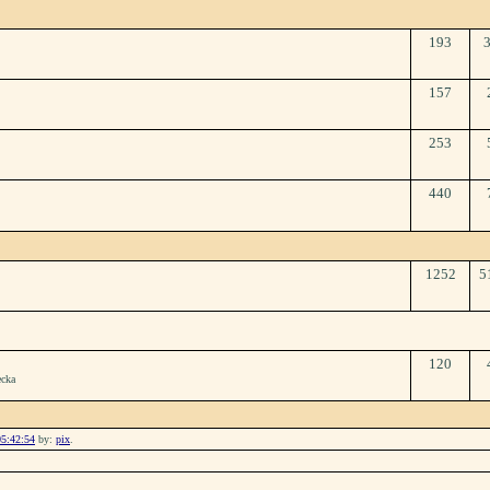
193
157
253
440
1252
5
120
ecka
05:42:54
by:
pix
.