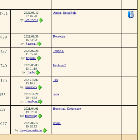
3751
2022/08/12
Anton
,
BosseBula
22:46:28
by:
LeoArietis
4629
2022/03/30
Revoxarn
16:43:33
by:
Passerati
3437
2026/02/20
Tobbe_L
11:05:20
by:
Imperial
2740
2026/05/03
EuphoniC
13:01:19
by:
Labbe
2175
2025/10/02
Tux
13:16:21
by:
peranders
955
2015/10/27
Joda
20:44:53
by:
lljungberg
659
2021/04/01
Bootstrap
,
Dreamsave
19:32:08
by:
Bootstrap
4077
2020/02/17
drkim
19:28:53
by:
EngelholmAudio