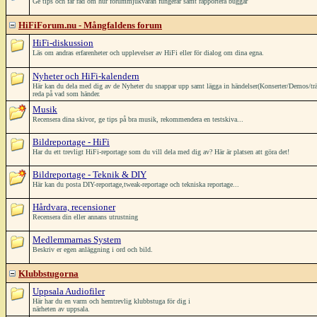
Ge tips och får råd om hur forummjukvaran fungerar samt rapportera buggar
HiFiForum.nu - Mångfaldens forum
HiFi-diskussion
Läs om andras erfarenheter och upplevelser av HiFi eller för dialog om dina egna.
Nyheter och HiFi-kalendern
Här kan du dela med dig av de Nyheter du snappar upp samt lägga in händelser(Konserter/Demos/träffar/
reda på vad som händer.
Musik
Recensera dina skivor, ge tips på bra musik, rekommendera en testskiva...
Bildreportage - HiFi
Har du ett trevligt HiFi-reportage som du vill dela med dig av? Här är platsen att göra det!
Bildreportage - Teknik & DIY
Här kan du posta DIY-reportage,tweak-reportage och tekniska reportage...
Hårdvara, recensioner
Recensera din eller annans utrustning
Medlemmarnas System
Beskriv er egen anläggning i ord och bild.
Klubbstugorna
Uppsala Audiofiler
Här har du en varm och hemtrevlig klubbstuga för dig i
närheten av uppsala.