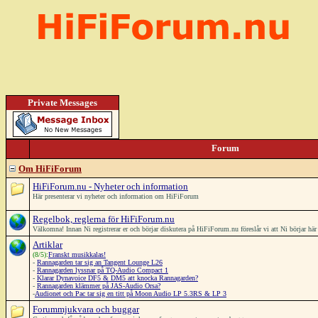
Private Messages
Forum
Om HiFiForum
HiFiForum.nu - Nyheter och information
Här presenterar vi nyheter och information om HiFiForum
Regelbok, reglerna för HiFiForum.nu
Välkomna! Innan Ni registrerar er och börjar diskutera på HiFiForum.nu föreslår vi att Ni börjar h
Artiklar
(8/5):
Franskt musikkalas!
-
Rannagarden tar sig an Tangent Lounge L26
-
Rannagarden lyssnar på TQ-Audio Compact 1
-
Klarar Dynavoice DF5 & DM5 att knocka Rannagarden?
-
Rannagarden klämmer på JAS-Audio Orsa?
-
Audionet och Pac tar sig en titt på Moon Audio LP 5.3RS & LP 3
Forummjukvara och buggar