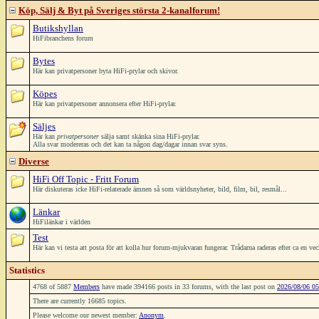
Köp, Sälj & Byt på Sveriges största 2-kanalforum!
Butikshyllan
HiFibranchens forum
Bytes
Här kan privatpersoner byta HiFi-prylar och skivor.
Köpes
Här kan privatpersoner annonsera efter HiFi-prylar.
Säljes
Här kan
privatpersoner
sälja samt skänka sina HiFi-prylar.
Alla svar modereras och det kan ta någon dag/dagar innan svar syns.
Diverse
HiFi Off Topic - Fritt Forum
Här diskuteras icke HiFi-relaterade ämnen så som världsnyheter, bild, film, bil, resmål...
Länkar
HiFilänkar i världen
Test
Här kan vi testa att posta för att kolla hur forum-mjukvaran fungerar. Trådarna raderas efter ca en ve
Statistics
4768 of 5887
Members
have made 394166 posts in 33 forums, with the last post on
2026/08/06 05
There are currently 16685 topics.
Please welcome our newest member:
Anonym
.