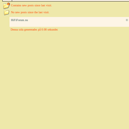
Contains new posts since last visit.
No new posts since the last visit.
HiFiForum.nu
© 
Denna sida genererades på 0.08 sekunder.