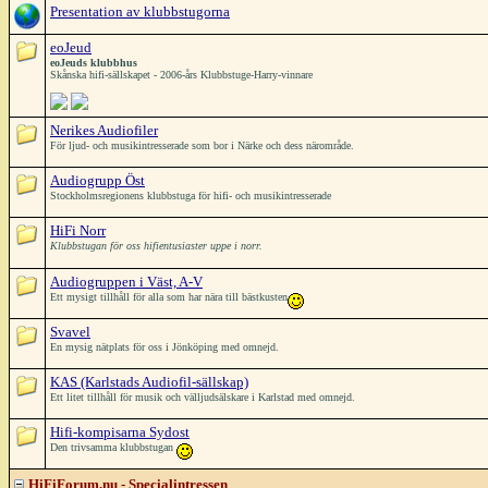
Presentation av klubbstugorna
eoJeud
eoJeuds klubbhus
Skånska hifi-sällskapet - 2006-års Klubbstuge-Harry-vinnare
Nerikes Audiofiler
För ljud- och musikintresserade som bor i Närke och dess närområde.
Audiogrupp Öst
Stockholmsregionens klubbstuga för hifi- och musikintresserade
HiFi Norr
Klubbstugan för oss hifientusiaster uppe i norr.
Audiogruppen i Väst, A-V
Ett mysigt tillhåll för alla som har nära till bästkusten
Svavel
En mysig nätplats för oss i Jönköping med omnejd.
KAS (Karlstads Audiofil-sällskap)
Ett litet tillhåll för musik och välljudsälskare i Karlstad med omnejd.
Hifi-kompisarna Sydost
Den trivsamma klubbstugan
HiFiForum.nu - Specialintressen