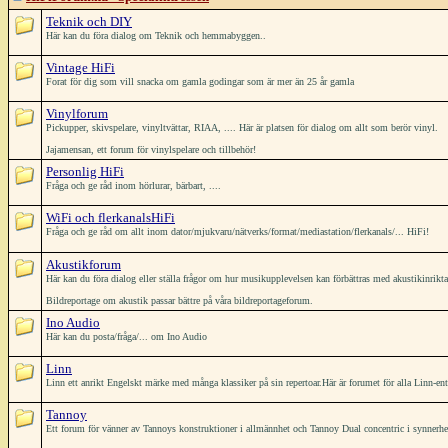
Teknik och DIY
Här kan du föra dialog om Teknik och hemmabyggen..
Vintage HiFi
Forat för dig som vill snacka om gamla godingar som är mer än 25 år gamla
Vinylforum
Pickupper, skivspelare, vinyltvättar, RIAA, .... Här är platsen för dialog om allt som berör vinyl.
Jajamensan, ett forum för vinylspelare och tillbehör!
Personlig HiFi
Fråga och ge råd inom hörlurar, bärbart, ....
WiFi och flerkanalsHiFi
Fråga och ge råd om allt inom dator/mjukvaru/nätverks/format/mediastation/flerkanals/... HiFi!
Akustikforum
Här kan du föra dialog eller ställa frågor om hur musikupplevelsen kan förbättras med akustikinrikt
Bildreportage om akustik passar bättre på våra bildreportageforum.
Ino Audio
Här kan du posta/fråga/... om Ino Audio
Linn
Linn ett anrikt Engelskt märke med många klassiker på sin repertoar.Här är forumet för alla Linn-ent
Tannoy
Ett forum för vänner av Tannoys konstruktioner i allmännhet och Tannoy Dual concentric i synnerh