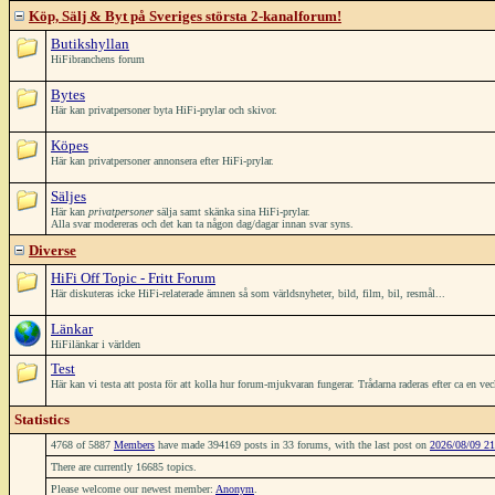
Köp, Sälj & Byt på Sveriges största 2-kanalforum!
Butikshyllan
HiFibranchens forum
Bytes
Här kan privatpersoner byta HiFi-prylar och skivor.
Köpes
Här kan privatpersoner annonsera efter HiFi-prylar.
Säljes
Här kan
privatpersoner
sälja samt skänka sina HiFi-prylar.
Alla svar modereras och det kan ta någon dag/dagar innan svar syns.
Diverse
HiFi Off Topic - Fritt Forum
Här diskuteras icke HiFi-relaterade ämnen så som världsnyheter, bild, film, bil, resmål...
Länkar
HiFilänkar i världen
Test
Här kan vi testa att posta för att kolla hur forum-mjukvaran fungerar. Trådarna raderas efter ca en ve
Statistics
4768 of 5887
Members
have made 394169 posts in 33 forums, with the last post on
2026/08/09 21
There are currently 16685 topics.
Please welcome our newest member:
Anonym
.