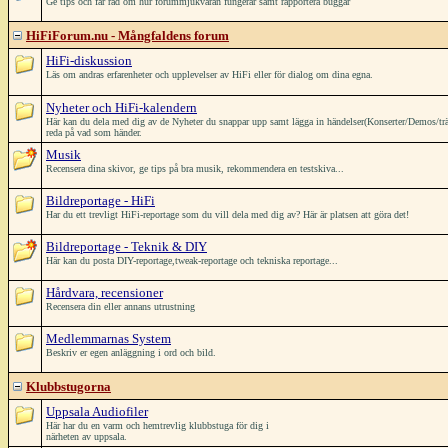
Ge tips och får råd om hur forummjukvaran fungerar samt rapportera buggar
HiFiForum.nu - Mångfaldens forum
HiFi-diskussion
Läs om andras erfarenheter och upplevelser av HiFi eller för dialog om dina egna.
Nyheter och HiFi-kalendern
Här kan du dela med dig av de Nyheter du snappar upp samt lägga in händelser(Konserter/Demos/träffar/
reda på vad som händer.
Musik
Recensera dina skivor, ge tips på bra musik, rekommendera en testskiva...
Bildreportage - HiFi
Har du ett trevligt HiFi-reportage som du vill dela med dig av? Här är platsen att göra det!
Bildreportage - Teknik & DIY
Här kan du posta DIY-reportage,tweak-reportage och tekniska reportage...
Hårdvara, recensioner
Recensera din eller annans utrustning
Medlemmarnas System
Beskriv er egen anläggning i ord och bild.
Klubbstugorna
Uppsala Audiofiler
Här har du en varm och hemtrevlig klubbstuga för dig i
närheten av uppsala.