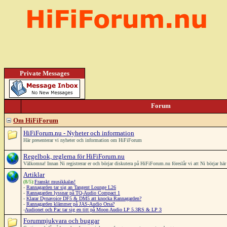
Private Messages
Forum
Om HiFiForum
HiFiForum.nu - Nyheter och information
Här presenterar vi nyheter och information om HiFiForum
Regelbok, reglerna för HiFiForum.nu
Välkomna! Innan Ni registrerar er och börjar diskutera på HiFiForum.nu föreslår vi att Ni börjar h
Artiklar
(8/5):
Franskt musikkalas!
-
Rannagarden tar sig an Tangent Lounge L26
-
Rannagarden lyssnar på TQ-Audio Compact 1
-
Klarar Dynavoice DF5 & DM5 att knocka Rannagarden?
-
Rannagarden klämmer på JAS-Audio Orsa?
-
Audionet och Pac tar sig en titt på Moon Audio LP 5.3RS & LP 3
Forummjukvara och buggar