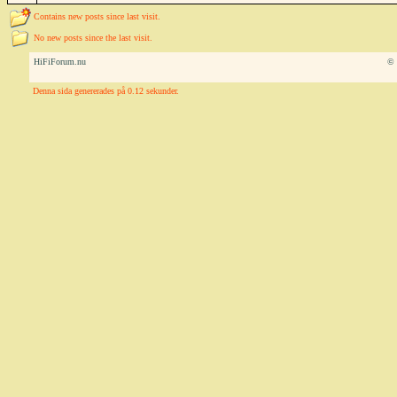
Contains new posts since last visit.
No new posts since the last visit.
HiFiForum.nu
© 
Denna sida genererades på 0.12 sekunder.