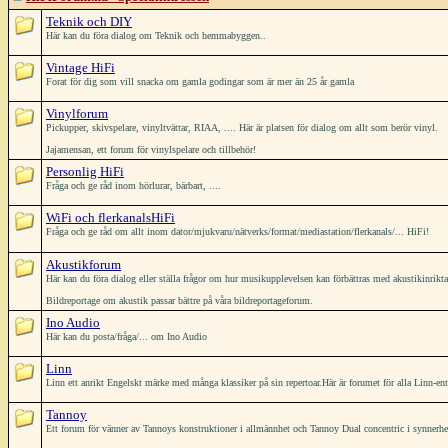
Teknik och DIY
Här kan du föra dialog om Teknik och hemmabyggen..
Vintage HiFi
Forat för dig som vill snacka om gamla godingar som är mer än 25 år gamla
Vinylforum
Pickupper, skivspelare, vinyltvättar, RIAA, .... Här är platsen för dialog om allt som berör vinyl.
Jajamensan, ett forum för vinylspelare och tillbehör!
Personlig HiFi
Fråga och ge råd inom hörlurar, bärbart, ....
WiFi och flerkanalsHiFi
Fråga och ge råd om allt inom dator/mjukvaru/nätverks/format/mediastation/flerkanals/... HiFi!
Akustikforum
Här kan du föra dialog eller ställa frågor om hur musikupplevelsen kan förbättras med akustikinrikt
Bildreportage om akustik passar bättre på våra bildreportageforum.
Ino Audio
Här kan du posta/fråga/... om Ino Audio
Linn
Linn ett anrikt Engelskt märke med många klassiker på sin repertoar.Här är forumet för alla Linn-ent
Tannoy
Ett forum för vänner av Tannoys konstruktioner i allmännhet och Tannoy Dual concentric i synnerh