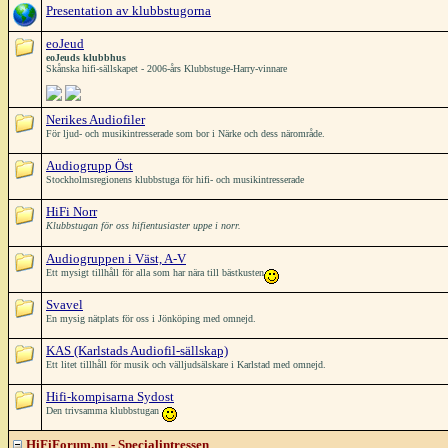
Presentation av klubbstugorna
eoJeud
eoJeuds klubbhus
Skånska hifi-sällskapet - 2006-års Klubbstuge-Harry-vinnare
Nerikes Audiofiler
För ljud- och musikintresserade som bor i Närke och dess närområde.
Audiogrupp Öst
Stockholmsregionens klubbstuga för hifi- och musikintresserade
HiFi Norr
Klubbstugan för oss hifientusiaster uppe i norr.
Audiogruppen i Väst, A-V
Ett mysigt tillhåll för alla som har nära till bästkusten
Svavel
En mysig nätplats för oss i Jönköping med omnejd.
KAS (Karlstads Audiofil-sällskap)
Ett litet tillhåll för musik och välljudsälskare i Karlstad med omnejd.
Hifi-kompisarna Sydost
Den trivsamma klubbstugan
HiFiForum.nu - Specialintressen