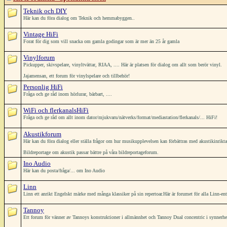
Teknik och DIY
Här kan du föra dialog om Teknik och hemmabyggen..
Vintage HiFi
Forat för dig som vill snacka om gamla godingar som är mer än 25 år gamla
Vinylforum
Pickupper, skivspelare, vinyltvättar, RIAA, .... Här är platsen för dialog om allt som berör vinyl.
Jajamensan, ett forum för vinylspelare och tillbehör!
Personlig HiFi
Fråga och ge råd inom hörlurar, bärbart, ....
WiFi och flerkanalsHiFi
Fråga och ge råd om allt inom dator/mjukvaru/nätverks/format/mediastation/flerkanals/... HiFi!
Akustikforum
Här kan du föra dialog eller ställa frågor om hur musikupplevelsen kan förbättras med akustikinrikt
Bildreportage om akustik passar bättre på våra bildreportageforum.
Ino Audio
Här kan du posta/fråga/... om Ino Audio
Linn
Linn ett anrikt Engelskt märke med många klassiker på sin repertoar.Här är forumet för alla Linn-ent
Tannoy
Ett forum för vänner av Tannoys konstruktioner i allmännhet och Tannoy Dual concentric i synnerh