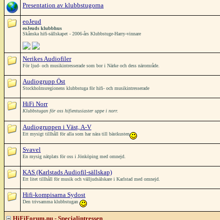
Presentation av klubbstugorna
eoJeud
eoJeuds klubbhus
Skånska hifi-sällskapet - 2006-års Klubbstuge-Harry-vinnare
Nerikes Audiofiler
För ljud- och musikintresserade som bor i Närke och dess närområde.
Audiogrupp Öst
Stockholmsregionens klubbstuga för hifi- och musikintresserade
HiFi Norr
Klubbstugan för oss hifientusiaster uppe i norr.
Audiogruppen i Väst, A-V
Ett mysigt tillhåll för alla som har nära till bästkusten
Svavel
En mysig nätplats för oss i Jönköping med omnejd.
KAS (Karlstads Audiofil-sällskap)
Ett litet tillhåll för musik och välljudsälskare i Karlstad med omnejd.
Hifi-kompisarna Sydost
Den trivsamma klubbstugan
HiFiForum.nu - Specialintressen