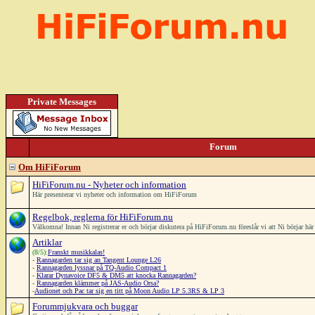
Private Messages
Forum
Om HiFiForum
HiFiForum.nu - Nyheter och information
Här presenterar vi nyheter och information om HiFiForum
Regelbok, reglerna för HiFiForum.nu
Välkomna! Innan Ni registrerar er och börjar diskutera på HiFiForum.nu föreslår vi att Ni börjar h
Artiklar
(8/5):
Franskt musikkalas!
-
Rannagarden tar sig an Tangent Lounge L26
-
Rannagarden lyssnar på TQ-Audio Compact 1
-
Klarar Dynavoice DF5 & DM5 att knocka Rannagarden?
-
Rannagarden klämmer på JAS-Audio Orsa?
-
Audionet och Pac tar sig en titt på Moon Audio LP 5.3RS & LP 3
Forummjukvara och buggar