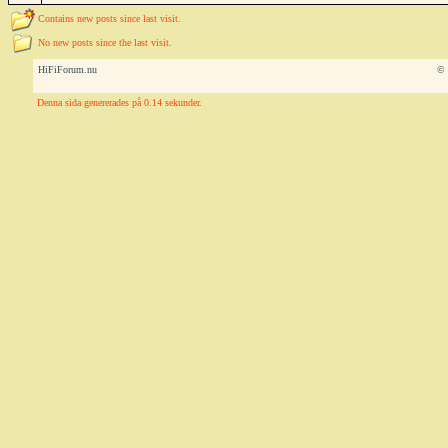
Contains new posts since last visit.
No new posts since the last visit.
HiFiForum.nu
© 
Denna sida genererades på 0.14 sekunder.