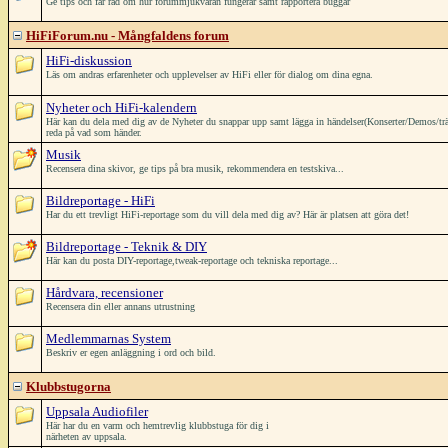
Ge tips och får råd om hur forummjukvaran fungerar samt rapportera buggar
HiFiForum.nu - Mångfaldens forum
HiFi-diskussion
Läs om andras erfarenheter och upplevelser av HiFi eller för dialog om dina egna.
Nyheter och HiFi-kalendern
Här kan du dela med dig av de Nyheter du snappar upp samt lägga in händelser(Konserter/Demos/träffar/
reda på vad som händer.
Musik
Recensera dina skivor, ge tips på bra musik, rekommendera en testskiva...
Bildreportage - HiFi
Har du ett trevligt HiFi-reportage som du vill dela med dig av? Här är platsen att göra det!
Bildreportage - Teknik & DIY
Här kan du posta DIY-reportage,tweak-reportage och tekniska reportage...
Hårdvara, recensioner
Recensera din eller annans utrustning
Medlemmarnas System
Beskriv er egen anläggning i ord och bild.
Klubbstugorna
Uppsala Audiofiler
Här har du en varm och hemtrevlig klubbstuga för dig i
närheten av uppsala.