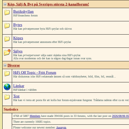
Köp, Sälj & Byt på Sveriges största 2-kanalforum!
Butikshyllan
HiFibranchens forum
Bytes
Här kan privatpersoner byta HiFi-prylar och skivor.
Köpes
Här kan privatpersoner annonsera efter HiFi-prylar.
Säljes
Här kan
privatpersoner
sälja samt skänka sina HiFi-prylar.
Alla svar modereras och det kan ta någon dag/dagar innan svar syns.
Diverse
HiFi Off Topic - Fritt Forum
Här diskuteras icke HiFi-relaterade ämnen så som världsnyheter, bild, film, bil, resmål...
Länkar
HiFilänkar i världen
Test
Här kan vi testa att posta för att kolla hur forum-mjukvaran fungerar. Trådarna raderas efter ca en ve
Statistics
4768 of 5887
Members
have made 394166 posts in 33 forums, with the last post on
2026/08/06 05
There are currently 16685 topics.
Please welcome our newest member:
Anonym
.