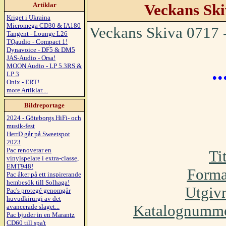
Artiklar
Veckans Ski
Kriget i Ukraina
Micromega CD30 & IA180
Veckans Skiva 0717 -
Tangent - Lounge L26
TQaudio - Compact 1!
Dynavoice - DF5 & DM5
JAS-Audio - Orsa!
.
MOON Audio - LP 5.3RS &
LP 3
Onix - ERT!
more Artiklar....
Bildreportage
2024 - Göteborgs HiFi- och
musik-fest
HerrD går på Sweetspot
2023
Pac renoverar en
Ti
vinylspelare i extra-classe,
EMT948!
Forma
Pac åker på ett inspirerande
hembesök till Solhaga!
Utgiv
Pac's protegé genomgår
huvudkirurgi av det
Katalognumm
avancerade slaget...
Pac bjuder in en Marantz
CD60 till spa't