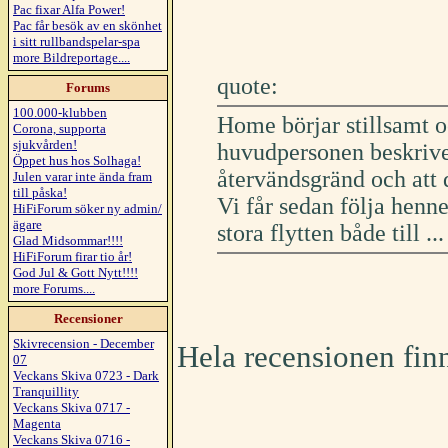
Pac fixar Alfa Power!
Pac får besök av en skönhet
i sitt rullbandspelar-spa
more Bildreportage....
quote:
Forums
100.000-klubben
Home börjar stillsamt o
Corona, supporta
sjukvården!
huvudpersonen beskriver 
Öppet hus hos Solhaga!
återvändsgränd och att de
Julen varar inte ända fram
till påska!
Vi får sedan följa henn
HiFiForum söker ny admin/
ägare
stora flytten både till ...
Glad Midsommar!!!!
HiFiForum firar tio år!
God Jul & Gott Nytt!!!!
more Forums....
Recensioner
Skivrecension - December
Hela recensionen fin
07
Veckans Skiva 0723 - Dark
Tranquillity
Veckans Skiva 0717 -
Magenta
Veckans Skiva 0716 -