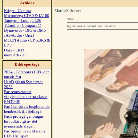
Artiklar
Kriget i Ukraina
MartinX skriver,
Micromega CD30 & IA180
quote:
Tangent - Lounge L26
TQaudio - Compact 1!
Jag har lovat att ta med min Linn Axis...
Dynavoice - DF5 & DM5
JAS-Audio - Orsa!
MOON Audio - LP 5.3RS &
LP 3
Onix - ERT!
more Artiklar....
Bildreportage
2024 - Göteborgs HiFi- och
musik-fest
HerrD går på Sweetspot
2023
Pac renoverar en
vinylspelare i extra-classe,
EMT948!
Pac åker på ett inspirerande
hembesök till Solhaga!
Pac's protegé genomgår
huvudkirurgi av det
avancerade slaget...
Pac bjuder in en Marantz
CD60 till spa't