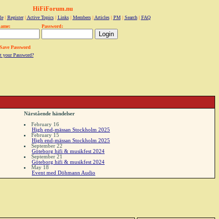
HiFiForum.nu
le
|
Register
|
Active Topics
|
Links
|
Members
|
Articles
|
PM
|
Search
|
FAQ
name:
Password:
Save Password
t your Password?
Närstående händelser
February 16
High end-mässan Stockholm 2025
February 15
High end-mässan Stockholm 2025
September 22
Göteborg hifi & musikfest 2024
September 21
Göteborg hifi & musikfest 2024
May 18
Event med Döhmann Audio