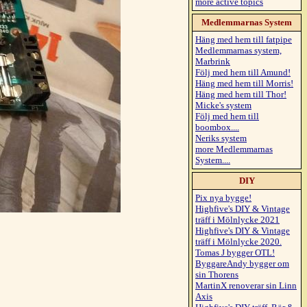
more active topics
Medlemmarnas System
Häng med hem till fatpipe
Medlemmarnas system,
Marbrink
Följ med hem till Amund!
Häng med hem till Morris!
Häng med hem till Thor!
Micke's system
Följ med hem till
boombox....
Neriks system
more Medlemmarnas
System....
DIY
Pix nya bygge!
Highfive's DIY & Vintage
träff i Mölnlycke 2021
Highfive's DIY & Vintage
träff i Mölnlycke 2020.
Tomas J bygger OTL!
ByggareAndy bygger om
sin Thorens
MartinX renoverar sin Linn
Axis