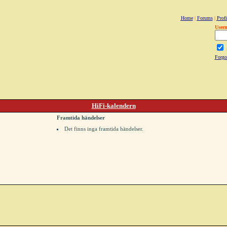
Home
|
Forums
|
Profi
User
Forgo
HiFi-kalendern
Framtida händelser
Det finns inga framtida händelser.