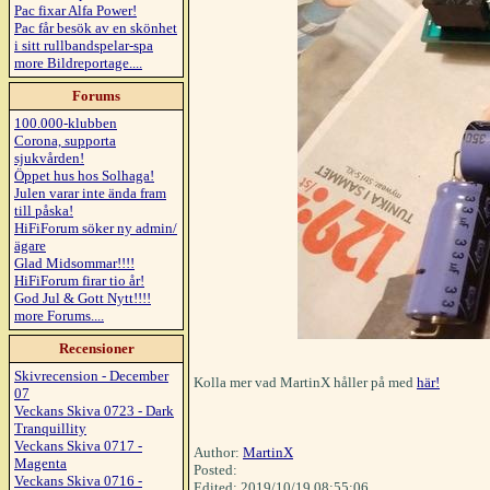
Pac fixar Alfa Power!
Pac får besök av en skönhet
i sitt rullbandspelar-spa
more Bildreportage....
Forums
100.000-klubben
Corona, supporta
sjukvården!
Öppet hus hos Solhaga!
Julen varar inte ända fram
till påska!
HiFiForum söker ny admin/
ägare
Glad Midsommar!!!!
HiFiForum firar tio år!
God Jul & Gott Nytt!!!!
more Forums....
Recensioner
Skivrecension - December
Kolla mer vad MartinX håller på med
här!
07
Veckans Skiva 0723 - Dark
Tranquillity
Veckans Skiva 0717 -
Author:
MartinX
Magenta
Posted:
Veckans Skiva 0716 -
Edited: 2019/10/19 08:55:06