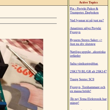
Active Topics
Pix - Projekt Pukor &
Trumpeter. Dagboken
Vad lyssnar ni på just nu?
Amatören säljer Projekt
Fjorgyn
Ryssens Stereo Saker -->
Just nu div slutsteg
Nattliga upptåg...akustiska
irrfärder
Salta västkustgubbar.
2SK170 BL/GR alt 2SK147
Trasig Sentec SC9
Fjorgyn, Torshammare och
en massa bröde!
Åh nej Tema Elektronik har
stängt!