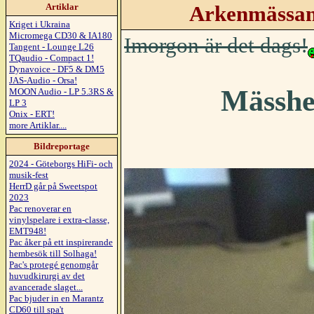
Artiklar
Arkenmässan 
Kriget i Ukraina
Micromega CD30 & IA180
Imorgon är det dags!
Tangent - Lounge L26
TQaudio - Compact 1!
Dynavoice - DF5 & DM5
JAS-Audio - Orsa!
Mässhel
MOON Audio - LP 5.3RS &
LP 3
Onix - ERT!
more Artiklar....
Bildreportage
2024 - Göteborgs HiFi- och
musik-fest
HerrD går på Sweetspot
2023
Pac renoverar en
vinylspelare i extra-classe,
EMT948!
Pac åker på ett inspirerande
hembesök till Solhaga!
Pac's protegé genomgår
huvudkirurgi av det
avancerade slaget...
Pac bjuder in en Marantz
CD60 till spa't