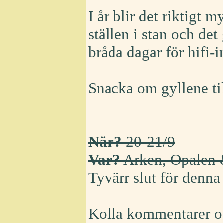
I år blir det riktigt m
ställen i stan och de
bråda dagar för hifi-
Snacka om gyllene til
När?
20-21/9
Var?
Arken, Opalen 
Tyvärr slut för denna
Kolla kommentarer o