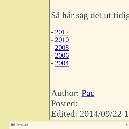
Så här såg det ut tidi
-
2012
-
2010
-
2008
-
2006
-
2004
Author:
Pac
Posted:
Edited: 2014/09/22 
HiFiForum.nu
© 