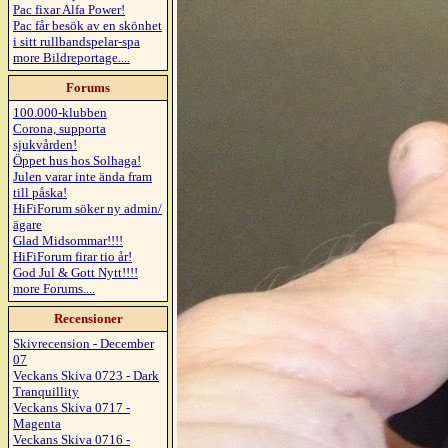
Pac fixar Alfa Power!
Pac får besök av en skönhet
i sitt rullbandspelar-spa
more Bildreportage....
Forums
100.000-klubben
Corona, supporta
sjukvården!
Öppet hus hos Solhaga!
Julen varar inte ända fram
till påska!
HiFiForum söker ny admin/
ägare
Glad Midsommar!!!!
HiFiForum firar tio år!
God Jul & Gott Nytt!!!!
more Forums....
Recensioner
Skivrecension - December
07
Veckans Skiva 0723 - Dark
Tranquillity
Veckans Skiva 0717 -
Magenta
Veckans Skiva 0716 -