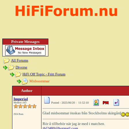
Private Messages
All Forums
Diverse
HiFi Off Topic - Fritt Forum
Midssommar
Author
Imperial
Posted - 2025/06/20 : 11:52:10
Medlem i AÖ
Glad midsommar önskas från Stockholms skärgård
2924 Posts
Rör å tillbehör när jag är med i matchen.
jbl2480@hotmail.com