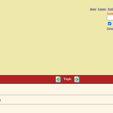
Home
|
Forums
|
Profi
User
Forgo
Topic