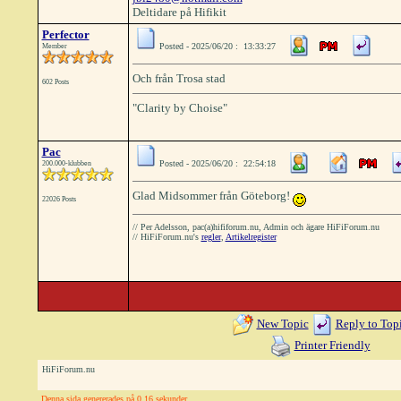
Deltidare på Hifikit
Perfector
Posted - 2025/06/20 : 13:33:27
Member
Och från Trosa stad
602 Posts
"Clarity by Choise"
Pac
Posted - 2025/06/20 : 22:54:18
200.000-klubben
Glad Midsommer från Göteborg!
22026 Posts
// Per Adelsson, pac(a)hififorum.nu, Admin och ägare HiFiForum.nu
// HiFiForum.nu's
regler
,
Artikelregister
New Topic
Reply to Top
Printer Friendly
HiFiForum.nu
Denna sida genererades på 0.16 sekunder.