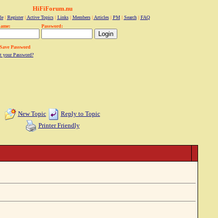
HiFiForum.nu
le
|
Register
|
Active Topics
|
Links
|
Members
|
Articles
|
PM
|
Search
|
FAQ
name:
Password:
Save Password
t your Password?
New Topic
Reply to Topic
Printer Friendly