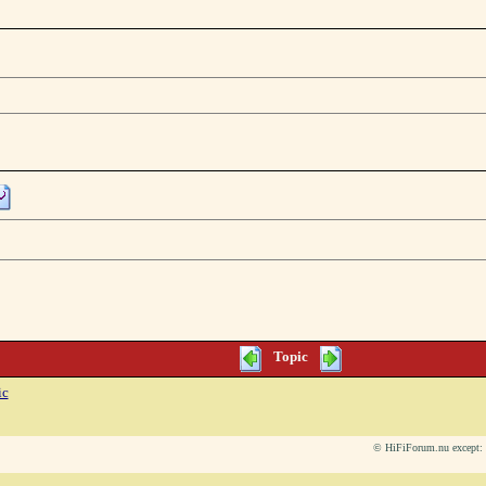
Topic
ic
© HiFiForum.nu except: L