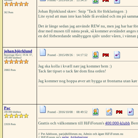
Posted - 2015/09/26 : 13:54:57
Member
Johan Björklund skrev: Snip "Tack för förklaringen :)
362 Posts
Lite synd att man inte kan både få avstånd och ms på samma
Det är länge sedan jag använde REW nu, men jag har har för
drar med musen till nästa peak, så kommer avståndet anges 
en del förberedande småbyggen själv under våren, i väntan 
johan.björklund
Posted - 2015/09/26 : 14:17:52
Reportage-Harry -05 & -07,
100.000-klubben!
Jag ska kolla i kvæll nær jag kommer hem :)
20863 Posts
Tack før tipset o tack før dom fina orden!
Jag kommer nog hoppa øver att bygga ut frontarna utan kør 
Pac
Posted - 2016/10/08 : 08:49:52
200.000-klubben
Grattis och välkommen till HiFiForum's
400.000-klubb
Ber
22026 Posts
// Per Adelsson, pac(a)hififorum.nu, Admin och ägare HiFiForum.nu
// HiFiForum.nu's
regler
,
Artikelregister