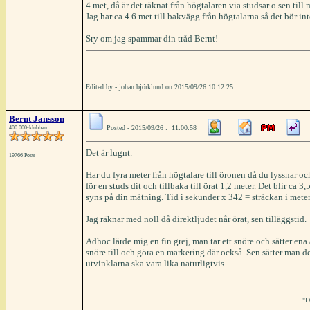
4 met, då är det räknat från högtalaren via studsar o sen till
Jag har ca 4.6 met till bakvägg från högtalarna så det bör in
Sry om jag spammar din tråd Bernt!
Edited by - johan.björklund on 2015/09/26 10:12:25
Bernt Jansson
Posted - 2015/09/26 : 11:00:58
400.000-klubben
Det är lugnt.
19766 Posts
Har du fyra meter från högtalare till öronen då du lyssnar oc
för en studs dit och tillbaka till örat 1,2 meter. Det blir ca
syns på din mätning. Tid i sekunder x 342 = sträckan i meter. 
Jag räknar med noll då direktljudet når örat, sen tilläggstid.
Adhoc lärde mig en fin grej, man tar ett snöre och sätter en
snöre till och göra en markering där också. Sen sätter man de
utvinklarna ska vara lika naturligtvis.
"D