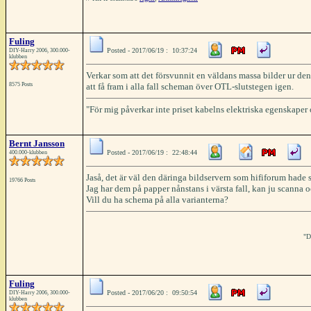
Fuling
Posted - 2017/06/19 : 10:37:24
DIY-Harry 2006, 300.000-
klubben
Verkar som att det försvunnit en väldans massa bilder ur den h
8575 Posts
att få fram i alla fall scheman över OTL-slutstegen igen.
"För mig påverkar inte priset kabelns elektriska egenskaper
Bernt Jansson
Posted - 2017/06/19 : 22:48:44
400.000-klubben
Jaså, det är väl den däringa bildservern som hififorum hade s
19766 Posts
Jag har dem på papper nånstans i värsta fall, kan ju scanna o
Vill du ha schema på alla varianterna?
"D
Fuling
Posted - 2017/06/20 : 09:50:54
DIY-Harry 2006, 300.000-
klubben