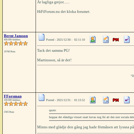
Är lagliga grejor.......
HiFiForum.nu det kloka forumet.
Bernt Jansson
Posted - 2021/12/30 : 02:11:10
400.000-klubben
Tack det samma PG!
19766 Posts
Martinsson, så är det!
"D
FForsman
Posted - 2021/12/31 : 01:13:52
100.000-klubben
quote:
2593 Posts
hoppas det eländiga viruset snart kuvas nog för att den mer sociala de
Minns med glädje den gång jag hade förmånen att lyssna 