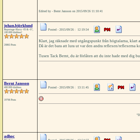
Edited by - Bernt Jansson on 2015/09/26 11:10:41
johan.björklund
Posted - 2015/09/26 : 12:19:54
Reportage-Harry -05 & -07,
100.000-klubben!
Klart, jag räknade med utgångspunkt från högtalarna, klart
20863 Posts
Då är det bara att lura ut var den andra reflexen/reflexerna 
Tusen Tack Bernt, du är förlåten att du inte hade med dig b
Bernt Jansson
Posted - 2015/09/26 : 13:11:45
400.000-klubben
19766 Posts
"D
adhoc