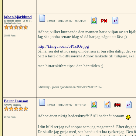
johan.björklund
Posted - 2015/09/26 : 09:21:24
Reportage-Harry -05 & -07,
100.000-klubben!
Adhoc, vilket kunnande den mannen har o viljan av att hjälp
20863 Posts
Jag ska jobba senare idag så då har jag något att läsa ;)
http://i.imgur.com/bP1clQe.jpg
Så här ser det ut hos mig om det sen är bra eller dåligt det vet
Satt o läste om diffusorerna Adhoc länkade till tidigare, ska 
man hittar skitbra tips i den här tråden ;)
Edited by - johan.björklund on 2015/09/26 09:23:52
Bernt Jansson
Posted - 2015/09/26 : 09:48:34
400.000-klubben
Adhoc är en riktig hedersknyffel! All heder åt honom.
19766 Posts
I din bild ser jag två toppar som jag reagerar på. Efter dryg
De skulle jag greja med, sen har du rätt bra tycker jag. Den f