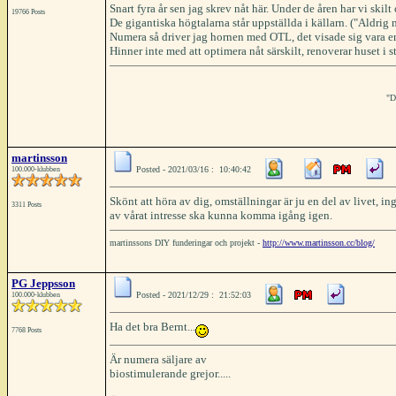
Snart fyra år sen jag skrev nåt här. Under de åren har vi skilt
19766 Posts
De gigantiska högtalarna står uppställda i källarn. ("Aldrig me
Numera så driver jag hornen med OTL, det visade sig vara en
Hinner inte med att optimera nåt särskilt, renoverar huset i st
"D
martinsson
Posted - 2021/03/16 : 10:40:42
100.000-klubben
Skönt att höra av dig, omställningar är ju en del av livet, i
3311 Posts
av vårat intresse ska kunna komma igång igen.
martinssons DIY funderingar och projekt -
http://www.martinsson.cc/blog/
PG Jeppsson
Posted - 2021/12/29 : 21:52:03
100.000-klubben
Ha det bra Bernt...
7768 Posts
Är numera säljare av
biostimulerande grejor.....