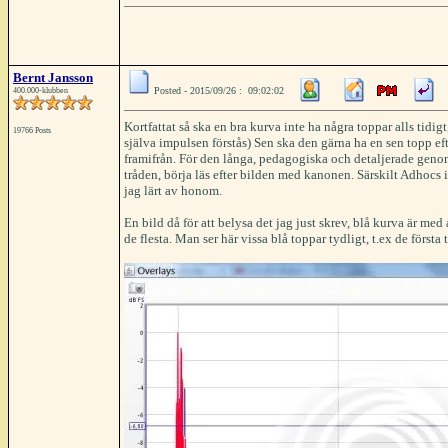
Bernt Jansson
Posted - 2015/09/26 : 09:02:02
400.000-klubben
Kortfattat så ska en bra kurva inte ha några toppar alls tidi
19766 Posts
själva impulsen förstås) Sen ska den gärna ha en sen topp e
framifrån. För den långa, pedagogiska och detaljerade genomg
tråden, börja läs efter bilden med kanonen. Särskilt Adhocs 
jag lärt av honom.
En bild då för att belysa det jag just skrev, blå kurva är med
de flesta. Man ser här vissa blå toppar tydligt, t.ex de första 