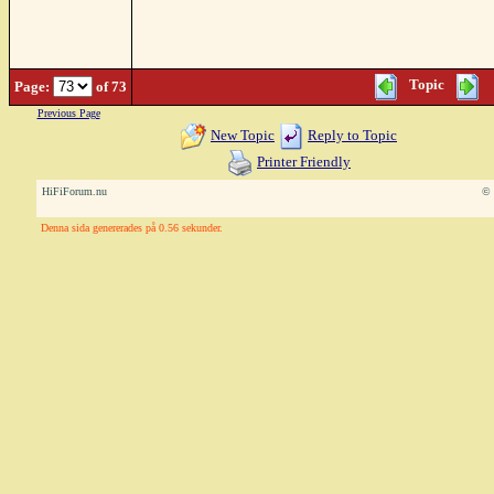
Topic
Page:
of 73
Previous Page
New Topic
Reply to Topic
Printer Friendly
HiFiForum.nu
© 
Denna sida genererades på 0.56 sekunder.