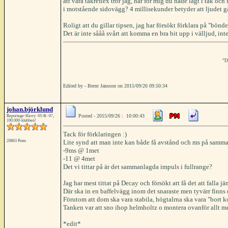
att vara takreflex tror jag, har för mig du hade lågt i tak oc
i motstående sidovägg? 4 millisekunder betyder att ljudet g
Roligt att du gillar tipsen, jag har försökt förklara på "bönde
Det är inte sååå svårt att komma en bra bit upp i välljud, int
"D
Edited by - Bernt Jansson on 2015/09/26 09:50:34
johan.björklund
Posted - 2015/09/26 : 10:00:43
Reportage-Harry -05 & -07,
100.000-klubben!
Tack för förklaringen :)
20863 Posts
Lite synd att man inte kan både få avstånd och ms på samm
-9ms @ 1met
-11 @ 4met
Det vi tittar på är det sammanlagda impuls i fullrange?
Jag har mest tittat på Decay och försökt att få det att falla jä
Där ska in en baffelvägg inom det snaraste men tyvärr finns 
Förutom att dom ska vara stabila, högtalrna ska vara "bort k
Tanken var att sno ihop helmholtz o montera ovanför allt men
*edit*