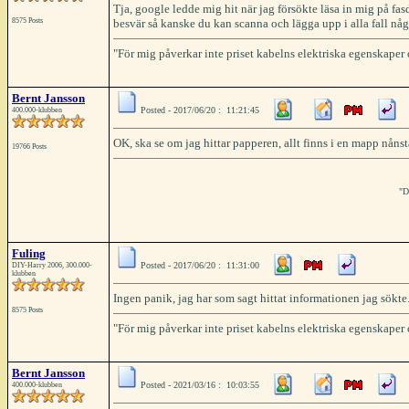
Tja, google ledde mig hit när jag försökte läsa in mig på f
8575 Posts
besvär så kanske du kan scanna och lägga upp i alla fall nå
"För mig påverkar inte priset kabelns elektriska egenskaper
Bernt Jansson
Posted - 2017/06/20 : 11:21:45
400.000-klubben
OK, ska se om jag hittar papperen, allt finns i en mapp nånst
19766 Posts
"D
Fuling
Posted - 2017/06/20 : 11:31:00
DIY-Harry 2006, 300.000-
klubben
Ingen panik, jag har som sagt hittat informationen jag sökt
8575 Posts
"För mig påverkar inte priset kabelns elektriska egenskaper
Bernt Jansson
Posted - 2021/03/16 : 10:03:55
400.000-klubben