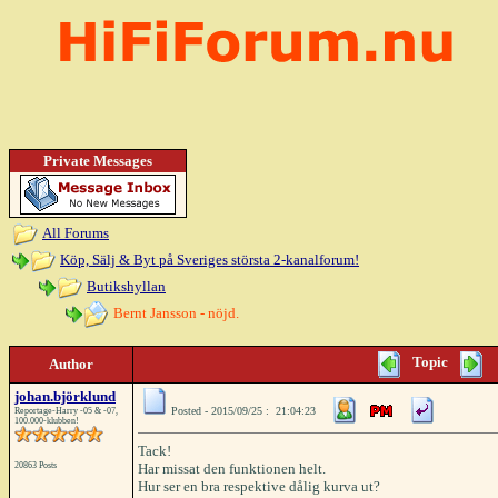
Private Messages
All Forums
Köp, Sälj & Byt på Sveriges största 2-kanalforum!
Butikshyllan
Bernt Jansson - nöjd.
Topic
Author
johan.björklund
Posted - 2015/09/25 : 21:04:23
Reportage-Harry -05 & -07,
100.000-klubben!
Tack!
20863 Posts
Har missat den funktionen helt.
Hur ser en bra respektive dålig kurva ut?