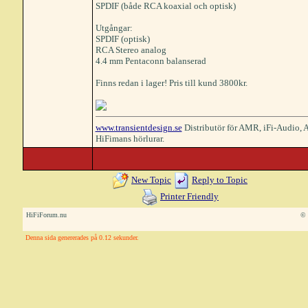
SPDIF (både RCA koaxial och optisk)
Utgångar:
SPDIF (optisk)
RCA Stereo analog
4.4 mm Pentaconn balanserad
Finns redan i lager! Pris till kund 3800kr.
www.transientdesign.se
Distributör för AMR, iFi-Audio,
HiFimans hörlurar.
New Topic
Reply to Topic
Printer Friendly
HiFiForum.nu
© 
Denna sida genererades på 0.12 sekunder.