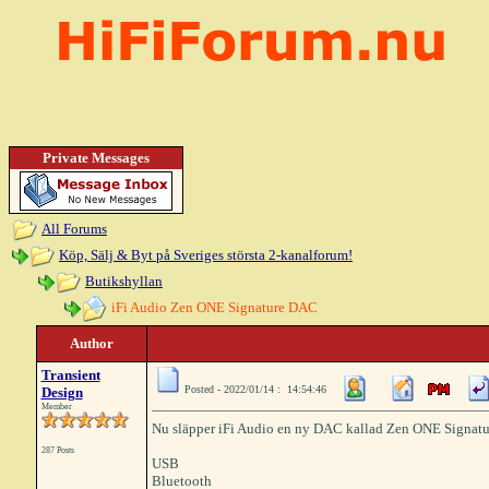
Private Messages
All Forums
Köp, Sälj & Byt på Sveriges största 2-kanalforum!
Butikshyllan
iFi Audio Zen ONE Signature DAC
Author
Transient
Posted - 2022/01/14 : 14:54:46
Design
Member
Nu släpper iFi Audio en ny DAC kallad Zen ONE Signature
287 Posts
USB
Bluetooth