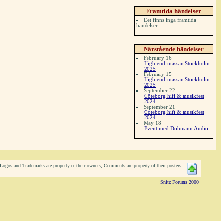
Framtida händelser
Det finns inga framtida
händelser.
Närstående händelser
February 16
High end-mässan Stockholm
2025
February 15
High end-mässan Stockholm
2025
September 22
Göteborg hifi & musikfest
2024
September 21
Göteborg hifi & musikfest
2024
May 18
Event med Döhmann Audio
ogos and Trademarks are property of their owners, Comments are property of their posters
Snitz Forums 2000