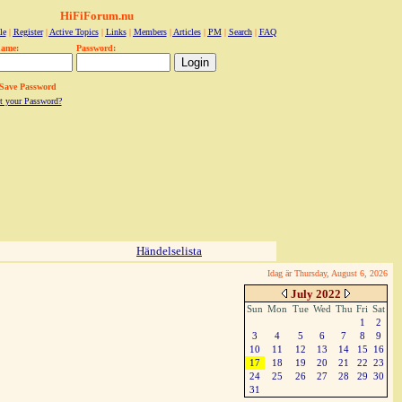
HiFiForum.nu
le
|
Register
|
Active Topics
|
Links
|
Members
|
Articles
|
PM
|
Search
|
FAQ
name:
Password:
Save Password
t your Password?
Händelselista
Idag är Thursday, August 6, 2026
July 2022
Sun
Mon
Tue
Wed
Thu
Fri
Sat
1
2
3
4
5
6
7
8
9
10
11
12
13
14
15
16
17
18
19
20
21
22
23
24
25
26
27
28
29
30
31