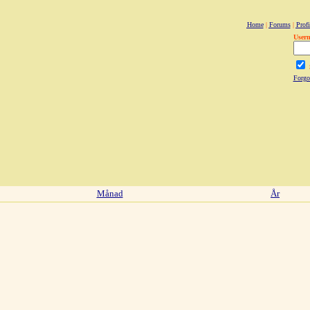
Home
|
Forums
|
Profi
User
Forgo
Månad
År