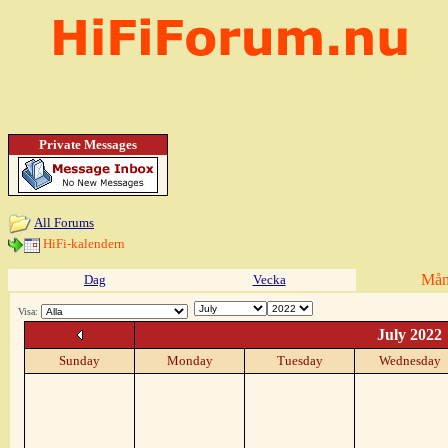
Private Messages
All Forums
HiFi-kalendern
Mån
Dag
Vecka
Visa:
July 2022
Sunday
Monday
Tuesday
Wednesday