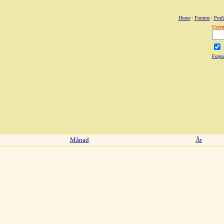
Home
|
Forums
|
Profi
User
Forgo
Månad
År