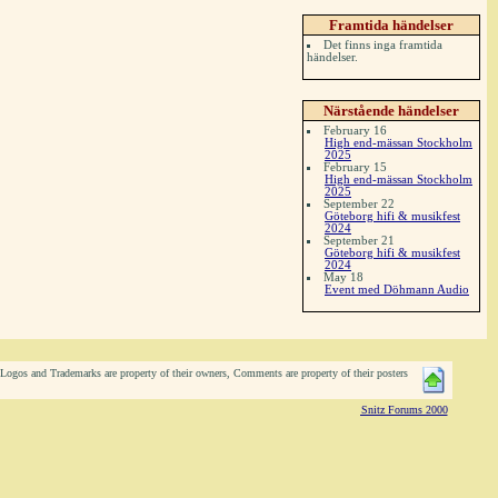
Framtida händelser
Det finns inga framtida
händelser.
Närstående händelser
February 16
High end-mässan Stockholm
2025
February 15
High end-mässan Stockholm
2025
September 22
Göteborg hifi & musikfest
2024
September 21
Göteborg hifi & musikfest
2024
May 18
Event med Döhmann Audio
ogos and Trademarks are property of their owners, Comments are property of their posters
Snitz Forums 2000