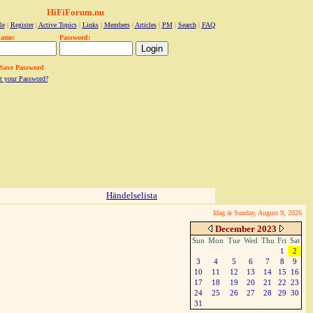
HiFiForum.nu
le
|
Register
|
Active Topics
|
Links
|
Members
|
Articles
|
PM
|
Search
|
FAQ
name:
Password:
Save Password
t your Password?
Händelselista
Idag är Sunday, August 9, 2026
December 2023
Sun
Mon
Tue
Wed
Thu
Fri
Sat
1
2
3
4
5
6
7
8
9
10
11
12
13
14
15
16
17
18
19
20
21
22
23
24
25
26
27
28
29
30
31