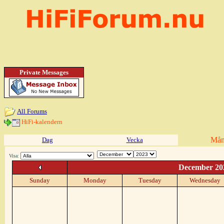
Private Messages
All Forums
HiFi-kalendern
Mån
Dag
Vecka
Visa:
December 20
Sunday
Monday
Tuesday
Wednesday