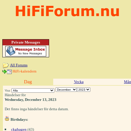
Private Messages
All Forums
HiFi-kalendern
Dag
Vecka
Mån
Visa:
Händelser för
Wednesday, December 13, 2023
Det finns inga händelser för detta datum.
Birthdays:
ckghagen
(43)