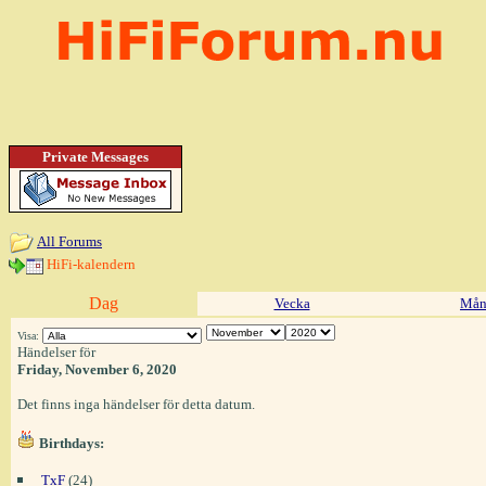
Private Messages
All Forums
HiFi-kalendern
Dag
Vecka
Mån
Visa:
Händelser för
Friday, November 6, 2020
Det finns inga händelser för detta datum.
Birthdays:
TxF
(24)