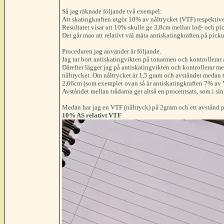
Så jag räknade följande två exempel:
Att skatingkraften utgör 10% av nåltrycket (VTF) respektiv
Resultatet visar att 10% skulle ge 3,8cm mellan lod- och pi
Det går mao att relativt väl mäta antiskatingkraften på pic
Proceduren jag använder är följande.
Jag tar bort antiskatingvikten på tonarmen och kontrollerar a
Därefter lägger jag på antiskatingvikten och kontrollerar me
nåltrycket. Om nåltrycket är 1,5 gram och avståndet medan t
2,66cm (som exemplet ovan så är antiskatingkraften 7% av 
Avståndet mellan trådarna ger altså en procentsats, som i sin 
Medan har jag en VTF (nåltryck) på 2gram och ett avstånd på
10% AS relativt VTF