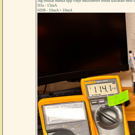
Jag brukar märka upp varje multimeter innan kallatart med 
D3a - 15mA
6DJ8 - 10mA + 10mA