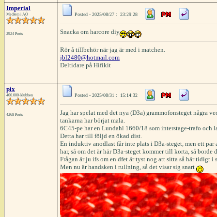
Imperial
Posted - 2025/08/27 : 23:29:28
Medlem i AÖ
Snacka om harcore diy
2924 Posts
Rör å tillbehör när jag är med i matchen.
jbl2480@hotmail.com
Deltidare på Hifikit
pix
Posted - 2025/08/31 : 15:14:32
400.000-klubben
Jag har spelat med det nya (D3a) grammofonsteget några vecko
4268 Posts
tankarna har börjat mala.
6C45-pe har en Lundahl 1660/18 som interstage-trafo och last,
Detta har till följd en ökad dist.
En induktiv anodlast får inte plats i D3a-steget, men ett pa
har, så om det är här D3a-steget kommer till korta, så borde d
Frågan är ju ifs om en dfet är tyst nog att sitta så här tidigt i
Men nu är handsken i rullning, så det visar sig snart