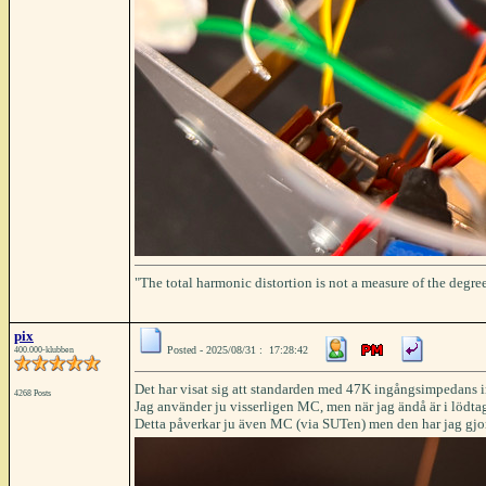
"The total harmonic distortion is not a measure of the degree
pix
Posted - 2025/08/31 : 17:28:42
400.000-klubben
Det har visat sig att standarden med 47K ingångsimpedans i
4268 Posts
Jag använder ju visserligen MC, men när jag ändå är i lö
Detta påverkar ju även MC (via SUTen) men den har jag gjort 