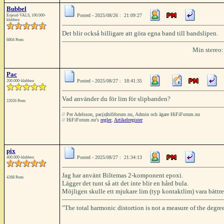
Bubbel
Posted - 2025/08/26 : 21:09:27
Eojeud-VALS, 100.000-
klubben
Det blir också billigare att göra egna band till bandslipen.
6804 Posts
Min stereo
Pac
Posted - 2025/08/27 : 18:41:35
200.000-klubben
Vad använder du för lim för slipbanden?
22026 Posts
// Per Adelsson, pac(a)hififorum.nu, Admin och ägare HiFiForum.nu
// HiFiForum.nu's
regler
,
Artikelregister
pix
Posted - 2025/08/27 : 21:34:13
400.000-klubben
Jag har använt Biltemas 2-komponent epoxi.
4268 Posts
Lägger det tunt så att det inte blir en hård bula.
Möjligen skulle ett mjukare lim (typ kontaktlim) vara bättr
"The total harmonic distortion is not a measure of the degree