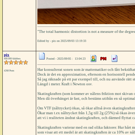
"The total harmonic distortion is not a measure of the degree
Edited by - pix on 2025/09/03 13:19:33
pix
Posted - 2025/09/05 : 13:04:23
400.000-klubben
Har konsulterat sonen som är mattematiker och fått bekräftat
4268 Posts
Dock är det en approximation, eftersom en horisontell pende
Så jag räknade på ett par exempel till, och nu använde rätt s
Längd i meter. Kraft i Newton osv.
Skatingkraften (som kommer av nålens friktion mot skivan o
Men då överhänget är fast, och bestäms utifrån en så optimal 
Om VTF (nåltrycket) ökas, så ökar alltså även skatingkrafte
Ökar man t.ex nåltrycket från 1,5g till 2g (25%) så ökas även
att vi i realiteten ändrat skatingkraften, och därmed flyttat 
Skatingkraften varierar med en rad olika faktorer. Hur hårt 
som visar att ett medel är att skatingkraften är ca 10% av nål