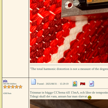
"The total harmonic distortion is not a measure of the degree
pix
Posted - 2025/08/31 : 15:29:19
400.000-klubben
Trimmar in bägge CCSerna till 15mA, och låter de temporära t
4268 Posts
Trångt skall det vara, annars har man slarvat