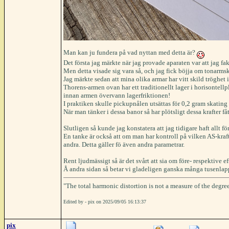
Man kan ju fundera på vad nyttan med detta är?
Det första jag märkte när jag provade aparaten var att jag fak
Men detta visade sig vara så, och jag fick böjja om tonarms
Jag märkte sedan att mina olika armar har vitt skild tröghet i
Thorens-armen ovan har ett traditionellt lager i horisontellp
innan armen övervann lagerfriktionen!
I praktiken skulle pickupnålen utsättas för 0,2 gram skating 
När man tänker i dessa banor så har plötsligt dessa krafter f
Slutligen så kunde jag konstatera att jag tidigare haft allt 
En tanke är också att om man har kontroll på vilken AS-kra
andra. Detta gäller fö även andra parametrar.
Rent ljudmässigt så är det svårt att sia om före- respektive 
Å andra sidan så betar vi gladeligen ganska många tusenlappa
"The total harmonic distortion is not a measure of the degree
Edited by - pix on 2025/09/05 16:13:37
pix