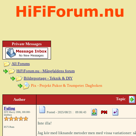
Private Messages
All Forums
HiFiForum.nu - Mångfaldens forum
Bildreportage - Teknik & DIY
Pix - Projekt Pukor & Trumpeter. Dagboken
Topic
Author
Fuling
Posted - 2025/08/21 : 09:06:43
DIY-Harry 2006, 300.000-
klubben
Inte illa!
8575 Posts
Jag kör med liknande metoder men med vissa variationer: såg