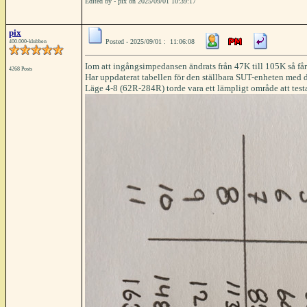
Edited by - pix on 2025/09/01 10:39:17
pix
Posted - 2025/09/01 : 11:06:08
400.000-klubben
Iom att ingångsimpedansen ändrats från 47K till 105K så får 
4268 Posts
Har uppdaterat tabellen för den ställbara SUT-enheten med 
Läge 4-8 (62R-284R) torde vara ett lämpligt område att test