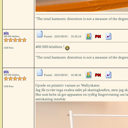
"The total harmonic distortion is not a measure of the degree
pix
Posted - 2025/09/03 : 10:36:24
400.000-klubben
400 000-klubben !
4268 Posts
"The total harmonic distortion is not a measure of the degree
pix
Posted - 2025/09/03 : 10:48:28
400.000-klubben
Gjorde en primitiv variant av Wallyskater.
4268 Posts
Jag får tyvärr inga exakta mått på skatingkraften, men jag s
Hur som helst så ger apparaten en tydlig fingervisning om lag
antiskating innebär.