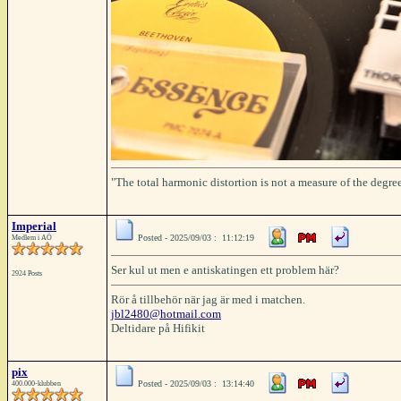
"The total harmonic distortion is not a measure of the degree
Imperial
Posted - 2025/09/03 : 11:12:19
Medlem i AÖ
Ser kul ut men e antiskatingen ett problem här?
2924 Posts
Rör å tillbehör när jag är med i matchen.
jbl2480@hotmail.com
Deltidare på Hifikit
pix
Posted - 2025/09/03 : 13:14:40
400.000-klubben