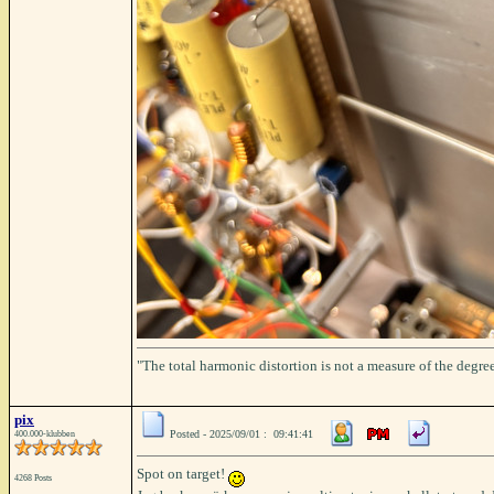
"The total harmonic distortion is not a measure of the degree
pix
Posted - 2025/09/01 : 09:41:41
400.000-klubben
Spot on target!
4268 Posts