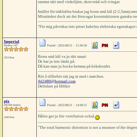
samma sätt med vinkeljärn, skruvstäd och tvingar.
Istället för träklubba brukar jag borra små hål (2-2,5mm) m
Misstänker dock att det försvagar konstruktionen ganska orde
"För mig påverkar inte priset kabelns elektriska egenskaper
Imperial
Posted - 2025/08/21 : 11:06:58
Medlem i AÖ
Borra små hål va ju rätt smart.
2924 Posts
De har ja inte tänkt på.
Då kan man ju bocka hemma på köksbordet.
Rör å tillbehör när jag är med i matchen.
jbl2480@hotmail.com
Deltidare på Hifikit
pix
Posted - 2025/08/21 : 14:08:51
400.000-klubben
Hålen ger ju lite ventilation också
4268 Posts
"The total harmonic distortion is not a measure of the degree