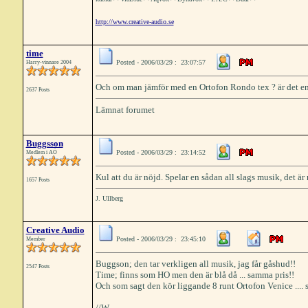
http://www.creative-audio.se
time
Posted - 2006/03/29 : 23:07:57
Harry-vinnare 2004
Och om man jämför med en Ortofon Rondo tex ? är det en
2637 Posts
Lämnat forumet
Buggsson
Posted - 2006/03/29 : 23:14:52
Medlem i AÖ
Kul att du är nöjd. Spelar en sådan all slags musik, det är
1657 Posts
J. Ullberg
Creative Audio
Posted - 2006/03/29 : 23:45:10
Member
Buggson; den tar verkligen all musik, jag får gåshud!!
2547 Posts
Time; finns som HO men den är blå då ... samma pris!!
Och som sagt den kör liggande 8 runt Ortofon Venice .... 
//W