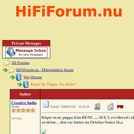
Private Messages
All Forums
HiFiForum.nu - Mångfaldens forum
Vinylforum
Köpte Ny Puppa.. En dröm!!
Author
Creative Audio
Posted - 2006/03/29 : 16:02:20
Member
Köpte en ny puppa från BENZ ..... ACE L reviderad i okt
2547 Posts
en dröm ... den var bättre än Ortofon Venice bl.a.