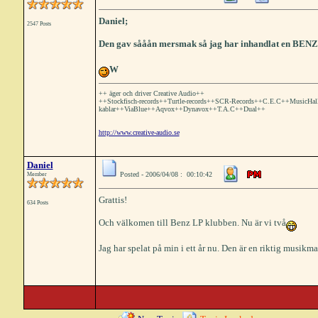
Daniel;
2547 Posts
Den gav sååån mersmak så jag har inhandlat en BENZ
W
++ äger och driver Creative Audio++
++Stockfisch-records++Turtle-records++SCR-Records++C.E.C++MusicHa
kablar++ViaBlue++Aqvox++Dynavox++T.A.C++Dual++
http://www.creative-audio.se
Daniel
Posted - 2006/04/08 : 00:10:42
Member
Grattis!
634 Posts
Och välkomen till Benz LP klubben. Nu är vi två
Jag har spelat på min i ett år nu. Den är en riktig musikma