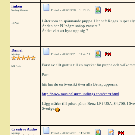
linken
Posted - 2006/03/30 : 15:29:25
Starting Member
Låter som en spännande puppa. Har haft Regas "super ely
19 Posts
Är den här PU några snäpp vassare ?
Är det värt att byta upp sig ?
Daniel
Posted - 2006/03/31 : 14:45:11
Member
Först av allt grattis till en mycket fin puppa och välkom
634 Posts
Pac:
här har du en översikt över alla Benzpupporna:
http://www.musicalsurroundings.com/cartr.html
Lägg märke till priset på en Benz LP i USA, $4,700. I Sver
Sverige.
Creative Audio
Posted - 2006/04/07 : 11:52:09
Member