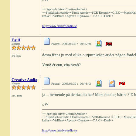
++ äger och driver Creative Audio++
++Stockfisch-records++Turtle-records++SCR-Records++C.E.C++MusicHa
kablar++ViaBlue++Aqvox++Dynavox++T.A.C++Dual++
http://www.creative-audio.se
Egill
Posted - 2006/03/30 : 00:35:49
Member
dessa finns ju med olika outputnivåer, är det någon fördel
376 Posts
Vituð ér enn, eða hvað?
Creative Audio
Posted - 2006/03/30 : 00:44:43
Member
ja ... beroende på de riaa du har! Mera detaler, bättre 3 D b
2547 Posts
//W
++ äger och driver Creative Audio++
++Stockfisch-records++Turtle-records++SCR-Records++C.E.C++MusicHa
kablar++ViaBlue++Aqvox++Dynavox++T.A.C++Dual++
http://www.creative-audio.se