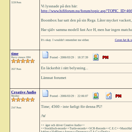
3228 Posts
Vi lyssnade på den här:
http://www.hififorum.nu/forum/topic.asp?TOPIC_ID=4
Boombox har satt den på sin Rega. Låter mycket vackert,
Har själv samma modell fast Ace H, men har ingen match
It's okay. I wouldn't remember me either.
- - - - - - - - - - - - - -
Cover Art & s
time
Posted - 2006/03/29 : 18:37:39
Harry-vinnare 2004
En läckerbit i rätt belysning...
2637 Posts
Lämnat forumet
Creative Audio
Posted - 2006/03/29 : 22:06:07
Member
Time; 4560:- inte farligt för denna PU!
2547 Posts
/W
++ äger och driver Creative Audio++
++Stockfisch-records++Turtle-records++SCR-Records++C.E.C++MusicHa
kablar++ViaBlue++Aqvox++Dynavox++T.A.C++Dual++