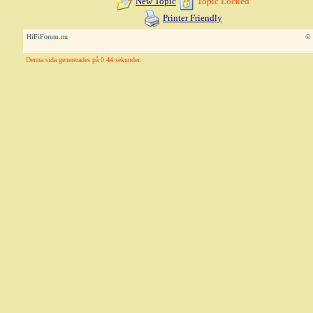
New Topic
Topic Locked
Printer Friendly
HiFiForum.nu
© 
Denna sida genererades på 0.44 sekunder.