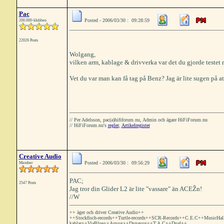
Pac
Posted - 2006/03/30 : 09:28:59
200.000-klubben
22026 Posts
Wolgang,
vilken arm, kablage & drivverka var det du gjorde testet
Vet du var man kan få tag på Benz? Jag är lite sugen på att 
// Per Adelsson, pac(a)hififorum.nu, Admin och ägare HiFiForum.nu
// HiFiForum.nu's
regler
,
Artikelregister
Creative Audio
Posted - 2006/03/30 : 09:56:29
Member
PAC;
2547 Posts
Jag tror din Glider L2 är lite "vassare" än ACEŽn!
//W
++ äger och driver Creative Audio++
++Stockfisch-records++Turtle-records++SCR-Records++C.E.C++MusicHa
kablar++ViaBlue++Aqvox++Dynavox++T.A.C++Dual++