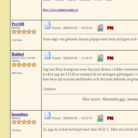
http://www.creative-audio.se
Per100
Posted - 2006/03/30 : 10:33:10
Member
Som sagt var gästade denna puppa mitt hem nyligen och de
1543 Posts
Bubbel
Posted - 2006/03/30 : 12:26:52
Eojeud-VALS, 100.000-
klubben
Jag har flera kompisar som har just denna i båda versione
6804 Posts
tycker jag att LO (low output) är en aningen glittrigare
kan bero på system skillnader och det kan faktiskt avgöra 
/Anders
Min stereo: Hemmabygge, hemm
boombox
Posted - 2006/03/30 : 14:55:19
Member
Ja, jag är också helnöjd med min ACE L. Den trivs helt kl
759 Posts