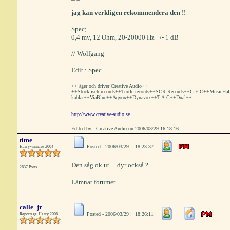
jag kan verkligen rekommendera den !!
Spec;
0,4 mv, 12 Ohm, 20-20000 Hz +/- 1 dB
// Wolfgang
Edit : Spec
++ äger och driver Creative Audio++
++Stockfisch-records++Turtle-records++SCR-Records++C.E.C++MusicHa
kablar++ViaBlue++Aqvox++Dynavox++T.A.C++Dual++
http://www.creative-audio.se
Edited by - Creative Audio on 2006/03/29 16:18:16
time
Posted - 2006/03/29 : 18:23:37
Harry-vinnare 2004
Den såg ok ut.... dyr också ?
2637 Posts
Lämnat forumet
calle_jr
Posted - 2006/03/29 : 18:26:11
Reportage-Harry 2006