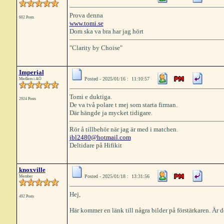
Prova denna
602 Posts
www.tomi.se
Dom ska va bra har jag hört
"Clarity by Choise"
Imperial
Posted - 2025/01/16 : 11:10:57
Medlem i AÖ
Tomi e duktiga.
2924 Posts
De va två polare t mej som starta firman.
Där hängde ja mycket tidigare.
Rör å tillbehör när jag är med i matchen.
jbl2480@hotmail.com
Deltidare på Hifikit
knoxville
Posted - 2025/01/18 : 13:31:56
Member
Hej,
492 Posts
Här kommer en länk till några bilder på förstärkaren. Är de