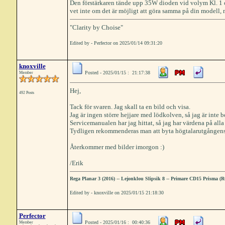
Den förstärkaren tände upp 35W dioden vid volym Kl. 1 o
vet inte om det är möjligt att göra samma på din modell, 
"Clarity by Choise"
Edited by - Perfector on 2025/01/14 09:31:20
knoxville
Posted - 2025/01/15 : 21:17:38
Member
Hej,
492 Posts
Tack för svaren. Jag skall ta en bild och visa.
Jag är ingen större hejjare med lödkolven, så jag är inte 
Servicemanualen har jag hittat, så jag har värdena på all
Tydligen rekommenderas man att byta högtalarutgångens s
Återkommer med bilder imorgon :)
/Erik
Rega Planar 3 (2016)
--
Lejonklou Slipsik 8
--
Primare CD15 Prisma (
Edited by - knoxville on 2025/01/15 21:18:30
Perfector
Posted - 2025/01/16 : 00:40:36
Member