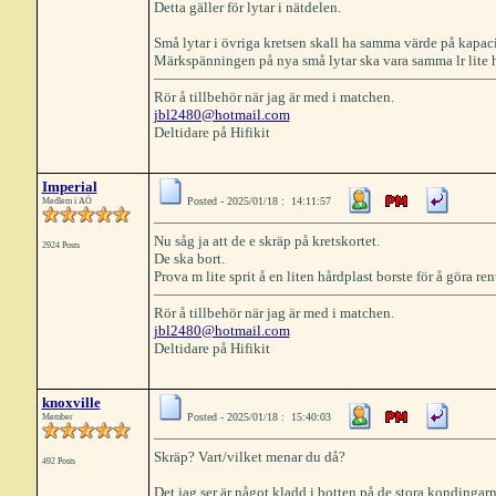
Detta gäller för lytar i nätdelen.
Små lytar i övriga kretsen skall ha samma värde på kapac
Märkspänningen på nya små lytar ska vara samma lr lite 
Rör å tillbehör när jag är med i matchen.
jbl2480@hotmail.com
Deltidare på Hifikit
Imperial
Posted - 2025/01/18 : 14:11:57
Medlem i AÖ
Nu såg ja att de e skräp på kretskortet.
2924 Posts
De ska bort.
Prova m lite sprit å en liten hårdplast borste för å göra ren
Rör å tillbehör när jag är med i matchen.
jbl2480@hotmail.com
Deltidare på Hifikit
knoxville
Posted - 2025/01/18 : 15:40:03
Member
Skräp? Vart/vilket menar du då?
492 Posts
Det jag ser är något kladd i botten på de stora kondingarna