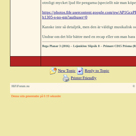
otroligt mycket ljud för pengarna (speciellt när man köpe
https://photos.fife.usercontent.google.com/pw
h1305-s-no-gm?authuser=0
Kanske inte så detaljrik, men den är väldigt musikalisk och
Undrar om det blir bättre med en recap eller om man bara 
Rega Planar 3 (2016)
--
Lejonklou Slipsik 8
--
Primare CD15 Prisma (
New Topic
Reply to Topic
Printer Friendly
HiFiForum.nu
© 
Denna sida genererades på 0.19 sekunder.