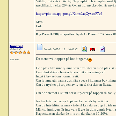
Väldigt fint skick i övrigt. Typ repfri och komplett med f
specifikation efter 20+ år. Oklart hur mycket den är anvä
https://photos.app.goo.gl/Xhms9aqGyxssfP7z6
Mvh,
Erik
Rega Planar 3 (2016)
--
Lejonklou Slipsik 8
--
Primare CD15 Prisma (
Imperial
Posted - 2025/01/18 : 14:08:47
Medlem i AÖ
Du menar väl toppen på kondingarna
2924 Posts
De e plastfilm runt lytarna som omsluter en rund plast sk
Den plast skivan brukar bukta utåt efter många år.
Inget å bry sej om normalt sett.
Om lytarna går varma dvs nära spec så kommer buktningen 
Om du trycker på toppen av lyten så ska skivan flexxa.
Om de däremot e stumt när du trycker på toppen så har lyt
Nu har lytarna många år på nacken å bör bytas ändå.
Om du inte hittar samma värde så kan du gå upp i både m
Märkspänningen får inte vara lägre än dom gamla lytarna
Kapacitansen skadar de inte om du ökar m 10-20%.