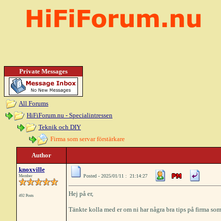
Private Messages
All Forums
HiFiForum.nu - Specialintressen
Teknik och DIY
Firma som servar förstärkare
Author
knoxville
Posted - 2025/01/11 : 21:14:27
Member
Hej på er,
492 Posts
Tänkte kolla med er om ni har några bra tips på firma so