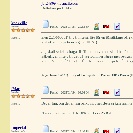
jbl2480@hotmail.com
Deltidare på Hifikit
knoxville
Posted - 2025/01/18 : 21:53:39
Member
men 2x10000uF är väl inte så lite för en förstärkare på 2x
492 Posts
krabat kunna peta ur sig ca 100A :)
Jag skall skickas fråga till Tomi om vad de skall ha för a
Säkerligen inte värt det då jag kommer lägga mer pengar 
mitten/slutet på 90-talet då hifi-intresset började på riktig
Rega Planar 3 (2016)
--
Lejonklou Slipsik 8
--
Primare CD15 Prisma (
iMac
Posted - 2025/01/19 : 09:36:06
Member
Det är lim, om det är lim på komponentben så kan man ta b
484 Posts
"David mot Goliat" HK DPR 2005 vs AVR7000
Imperial
Posted - 2025/01/19 : 10:10:15
Medlem i AÖ