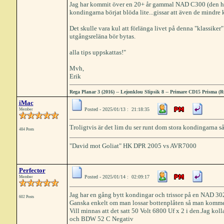
Jag har kommit över en 20+ år gammal NAD C300 (den här
kondingarna börjat blöda lite...gissar att även de mindre 
Det skulle vara kul att förlänga livet på denna "klassiker".
utgångsreläna bör bytas.
alla tips uppskattas!"
Mvh,
Erik
Rega Planar 3 (2016)
--
Lejonklou Slipsik 8
--
Primare CD15 Prisma (
iMac
Posted - 2025/01/13 : 21:18:35
Member
Troligtvis är det lim du ser runt dom stora kondingarna så d
484 Posts
"David mot Goliat" HK DPR 2005 vs AVR7000
Perfector
Posted - 2025/01/14 : 02:09:17
Member
Jag har en gång bytt kondingar och trissor på en NAD 30
602 Posts
Ganska enkelt om man lossar bottenplåten så man komme
Vill minnas att det satt 50 Volt 6800 Uf x 2 i den.Jag ko
och BDW 52 C Negativ