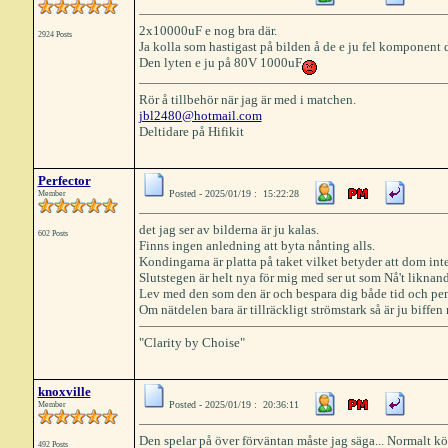
2x10000uF e nog bra där.
2924 Posts
Ja kolla som hastigast på bilden å de e ju fel komponent d
Den lyten e ju på 80V 1000uF
Rör å tillbehör när jag är med i matchen.
jbl2480@hotmail.com
Deltidare på Hifikit
Perfector
Posted - 2025/01/19 : 15:22:28
Member
det jag ser av bilderna är ju kalas.
602 Posts
Finns ingen anledning att byta nånting alls.
Kondingarna är platta på taket vilket betyder att dom int
Slutstegen är helt nya för mig med ser ut som Nå't liknand
Lev med den som den är och bespara dig både tid och pe
Om nätdelen bara är tillräckligt strömstark så är ju biffen
"Clarity by Choise"
knoxville
Posted - 2025/01/19 : 20:36:11
Member
Den spelar på över förväntan måste jag säga... Normalt kör 
492 Posts