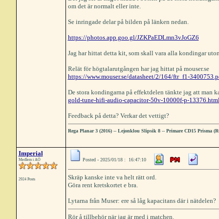
om det är normalt eller inte.
Se inringade delar på bilden på länken nedan.
https://photos.app.goo.gl/JZKPaEDLmn3vJoGZ6
Jag har hittat detta kit, som skall vara alla kondingar uto
Relät för högtalarutgången har jag hittat på mouser.se
https://www.mouser.se/datasheet/2/164/ftr_f1-3400753.p
De stora kondingarna på effektdelen tänkte jag att man ka
gold-tune-hifi-audio-capacitor-50v-10000f-p-13376.htm
Feedback på detta? Verkar det vettigt?
Rega Planar 3 (2016)
--
Lejonklou Slipsik 8
--
Primare CD15 Prisma (
Imperial
Posted - 2025/01/18 : 16:47:10
Medlem i AÖ
Skräp kanske inte va helt rätt ord.
2924 Posts
Göra rent kretskortet e bra.
Lytarna från Muser: ere så låg kapacitans där i nätdelen?
Rör å tillbehör när jag är med i matchen.