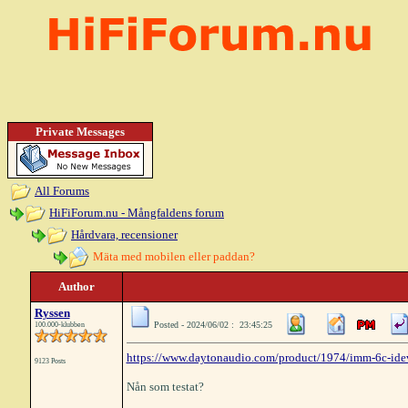
Private Messages
All Forums
HiFiForum.nu - Mångfaldens forum
Hårdvara, recensioner
Mäta med mobilen eller paddan?
Author
Ryssen
Posted - 2024/06/02 : 23:45:25
100.000-klubben
https://www.daytonaudio.com/product/1974/imm-6c-idev
9123 Posts
Nån som testat?