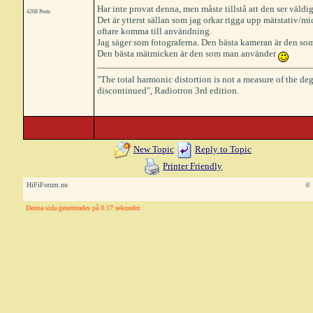
Har inte provat denna, men måste tillstå att den ser väldigt
4268 Posts
Det är ytterst sällan som jag orkar rigga upp mätstativ/m
oftare komma till användning.
Jag säger som fotograferna. Den bästa kameran är den so
Den bästa mätmicken är den som man använder
"The total harmonic distortion is not a measure of the deg
discontinued", Radiotron 3rd edition.
New Topic
Reply to Topic
Printer Friendly
HiFiForum.nu
© 
Denna sida genererades på 0.17 sekunder.