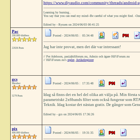
https://www.diyaudio.com/community/threads/android-a
Learning by burning..
You say that you can read my mind--Be careful of what you might find. -Oz
Edited by - Ryssen on 2024/06/03 00:41:25
Pac
Posted - 2024/06/05 : 05:34:48
200.000-klubben
Jag har inte provat, men det där var intressant!
22026 Posts
// Per Adelsson, pac(a)hififorum.nu, Admin och ägare HiFiForum.nu
// HiFiForum.nu's
regler
,
Artikelregister
gcs
Posted - 2024/06/05 : 17:35:48
Member
Idag så finns det en hel del olika att välja på. Min första
5279 Posts
parametriskt 2x6bands filter som också fungerar som RTA. 
Teknik. Idag kostar det nästan gratis. De gånger som Gene
Edited by - gcs on 2024/06/05 17:36:26
pix
Posted - 2024/06/05 : 19:31:35
400.000-klubben