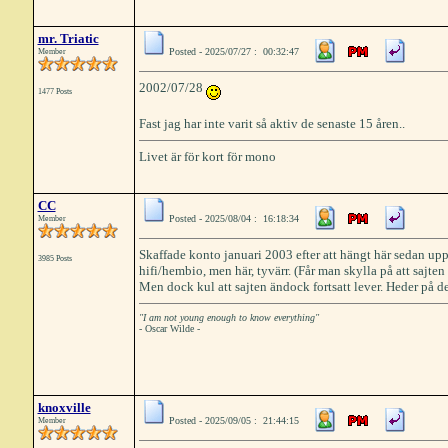
mr. Triatic
Posted - 2025/07/27 : 00:32:47
Member
2002/07/28
1477 Posts
Fast jag har inte varit så aktiv de senaste 15 åren..
Livet är för kort för mono
CC
Posted - 2025/08/04 : 16:18:34
Member
Skaffade konto januari 2003 efter att hängt här sedan upps
3985 Posts
hifi/hembio, men här, tyvärr. (Får man skylla på att sajten
Men dock kul att sajten ändock fortsatt lever. Heder på 
"I am not young enough to know everything"
- Oscar Wilde -
knoxville
Posted - 2025/09/05 : 21:44:15
Member