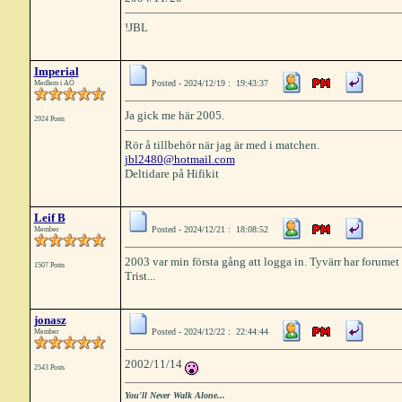
!JBL
Imperial
Posted - 2024/12/19 : 19:43:37
Medlem i AÖ
Ja gick me här 2005.
2924 Posts
Rör å tillbehör när jag är med i matchen.
jbl2480@hotmail.com
Deltidare på Hifikit
Leif B
Posted - 2024/12/21 : 18:08:52
Member
2003 var min första gång att logga in. Tyvärr har forumet 
1507 Posts
Trist...
jonasz
Posted - 2024/12/22 : 22:44:44
Member
2002/11/14
2543 Posts
You'll Never Walk Alone...