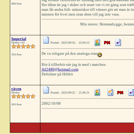
6804 Posts
fler dårar än jag i skåne och snart var vi ett gäng som tr
man får andra hifi- människor till vänner gör att man är int
minnen för livet men utan dem vill jag inte vara.
Min stereo: Hemmabygge, hemm
Imperial
Posted - 2025/09/16 : 23:04:13
Medlem i AÖ
De va roligare på den analoga eran
2924 Posts
Rör å tillbehör när jag är med i matchen.
jbl2480@hotmail.com
Deltidare på Hifikit
räven
Posted - 2025/09/22 : 21:00:21
Member
2002/10/08
3655 Posts