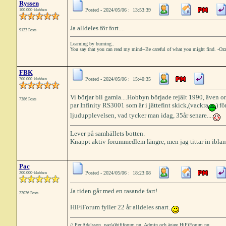
Ryssen
Posted - 2024/05/06 : 13:53:39
100.000-klubben
Ja alldeles för fort....
9123 Posts
Learning by burning..
You say that you can read my mind--Be careful of what you might find. -Oz
FBK
Posted - 2024/05/06 : 15:40:35
700.000-klubben
Vi börjar bli gamla....Hobbyn började rejält 1990, även om
7386 Posts
par Infinity RS3001 som är i jättefint skick,(vackra
) f
ljudupplevelsen, vad tycker man idag, 35år senare....
Lever på samhällets botten.
Knappt aktiv forummedlem längre, men jag tittar in iblan
Pac
Posted - 2024/05/06 : 18:23:08
200.000-klubben
Ja tiden går med en rasande fart!
22026 Posts
HiFiForum fyller 22 år alldeles snart.
// Per Adelsson, pac(a)hififorum.nu, Admin och ägare HiFiForum.nu