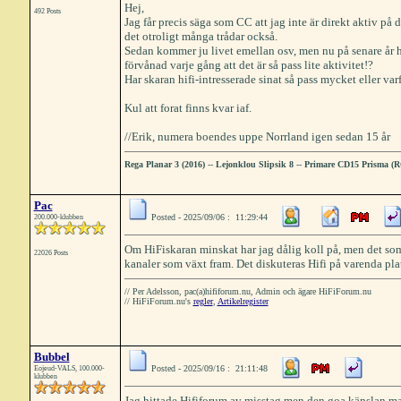
Hej,
492 Posts
Jag får precis säga som CC att jag inte är direkt aktiv på 
det otroligt många trådar också.
Sedan kommer ju livet emellan osv, men nu på senare år har 
förvånad varje gång att det är så pass lite aktivitet!?
Har skaran hifi-intresserade sinat så pass mycket eller varf
Kul att forat finns kvar iaf.
//Erik, numera boendes uppe Norrland igen sedan 15 år
Rega Planar 3 (2016)
--
Lejonklou Slipsik 8
--
Primare CD15 Prisma (
Pac
Posted - 2025/09/06 : 11:29:44
200.000-klubben
Om HiFiskaran minskat har jag dålig koll på, men det som
22026 Posts
kanaler som växt fram. Det diskuteras Hifi på varenda plat
// Per Adelsson, pac(a)hififorum.nu, Admin och ägare HiFiForum.nu
// HiFiForum.nu's
regler
,
Artikelregister
Bubbel
Posted - 2025/09/16 : 21:11:48
Eojeud-VALS, 100.000-
klubben
Jag hittade Hififorum av misstag men den goa känslan man 