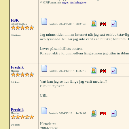
// HiFiForum.nu's
regler
,
Artikelregister
FBK
Posted - 2024/05/06 : 20:39:46
700.000-klubben
Jag minns tiden innan internet när jag satt och bokstavli
7386 Posts
och lyssnade. Nu har jag inte varit i en butiker, förutom Hi
Lever på samhällets botten.
Knappt aktiv forummedlem längre, men jag tittar in iblan
Fredrik
Posted - 2024/12/19 : 14:32:16
Member
Vart kan jag se hur länge jag varit medlem?
248 Posts
Blev ju nyfiken...
!JBL
Fredrik
Posted - 2024/12/19 : 14:34:03
Member
Hittade nu.
248 Posts
2004/11/20