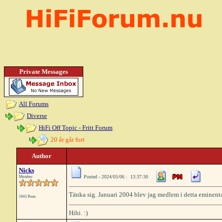
Private Messages
All Forums
Diverse
HiFi Off Topic - Fritt Forum
20 år går fort
Author
Nicks
Posted - 2024/05/06 : 13:37:30
Member
Tänka sig. Januari 2004 blev jag medlem i detta eminent
1943 Posts
Hihi. :)