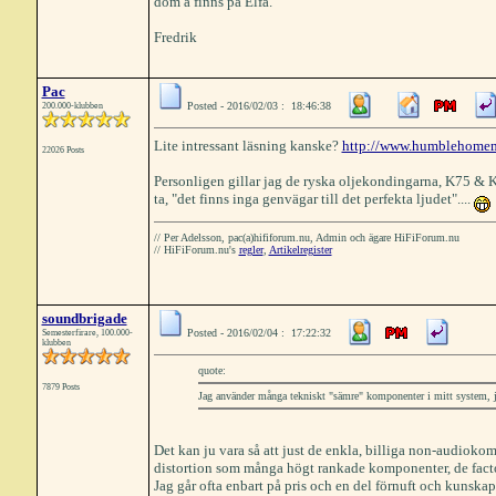
dom å finns på Elfa.
Fredrik
Pac
Posted - 2016/02/03 : 18:46:38
200.000-klubben
Lite intressant läsning kanske?
http://www.humblehomem
22026 Posts
Personligen gillar jag de ryska oljekondingarna, K75 & K
ta, "det finns inga genvägar till det perfekta ljudet"....
// Per Adelsson, pac(a)hififorum.nu, Admin och ägare HiFiForum.nu
// HiFiForum.nu's
regler
,
Artikelregister
soundbrigade
Posted - 2016/02/04 : 17:22:32
Semesterfirare, 100.000-
klubben
quote:
7879 Posts
Jag använder många tekniskt "sämre" komponenter i mitt system, jus
Det kan ju vara så att just de enkla, billiga non-audio
distortion som många högt rankade komponenter, de facto
Jag går ofta enbart på pris och en del förnuft och kunskap