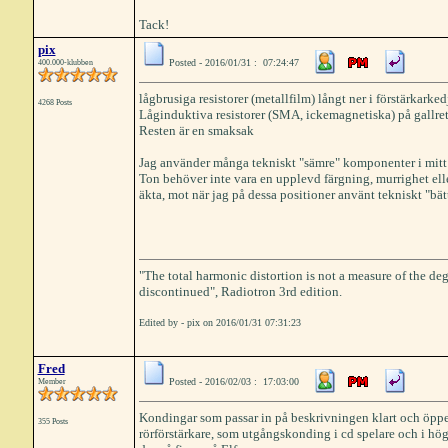
Tack!
pix
Posted - 2016/01/31 : 07:24:47
400.000-klubben
lågbrusiga resistorer (metallfilm) långt ner i förstärkarke
4268 Posts
Låginduktiva resistorer (SMA, ickemagnetiska) på gallre
Resten är en smaksak
Jag använder många tekniskt "sämre" komponenter i mitt sy
Ton behöver inte vara en upplevd färgning, murrighet elle
äkta, mot när jag på dessa positioner använt tekniskt "bä
"The total harmonic distortion is not a measure of the deg
discontinued", Radiotron 3rd edition.
Edited by - pix on 2016/01/31 07:31:23
Fred
Posted - 2016/02/03 : 17:03:00
Member
Kondingar som passar in på beskrivningen klart och öppe
355 Posts
rörförstärkare, som utgångskonding i cd spelare och i högt