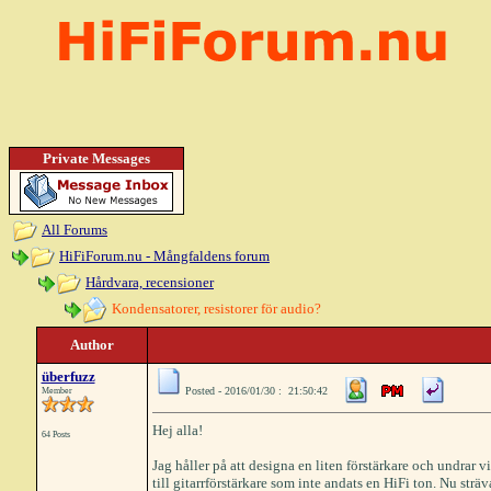
Private Messages
All Forums
HiFiForum.nu - Mångfaldens forum
Hårdvara, recensioner
Kondensatorer, resistorer för audio?
Author
überfuzz
Posted - 2016/01/30 : 21:50:42
Member
Hej alla!
64 Posts
Jag håller på att designa en liten förstärkare och undrar 
till gitarrförstärkare som inte andats en HiFi ton. Nu strä