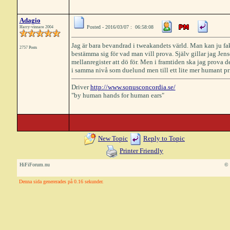
Adagio
Posted - 2016/03/07 : 06:58:08
Harry-vinnare 2004
Jag är bara bevandrad i tweakandets värld. Man kan ju fakti
2757 Posts
bestämma sig för vad man vill prova. Själv gillar jag Jen
mellanregister att dö för. Men i framtiden ska jag prov
i samma nivå som duelund men till ett lite mer humant pri
Driver
http://www.sonusconcordia.se/
"by human hands for human ears"
New Topic
Reply to Topic
Printer Friendly
HiFiForum.nu
© 
Denna sida genererades på 0.16 sekunder.