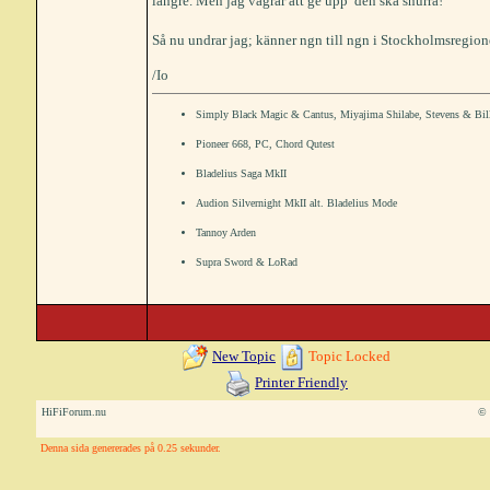
längre. Men jag vägrar att ge upp  den ska snurra!
Så nu undrar jag; känner ngn till ngn i Stockholmsregion
/Io
Simply Black Magic & Cantus, Miyajima Shilabe, Stevens & Bil
Pioneer 668, PC, Chord Qutest
Bladelius Saga MkII
Audion Silvernight MkII alt. Bladelius Mode
Tannoy Arden
Supra Sword & LoRad
New Topic
Topic Locked
Printer Friendly
HiFiForum.nu
© 
Denna sida genererades på 0.25 sekunder.