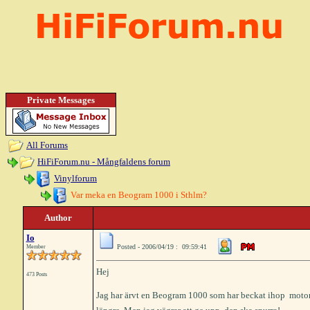
Private Messages
All Forums
HiFiForum.nu - Mångfaldens forum
Vinylforum
Var meka en Beogram 1000 i Sthlm?
Author
Io
Posted - 2006/04/19 : 09:59:41
Member
Hej
473 Posts
Jag har ärvt en Beogram 1000 som har beckat ihop  motor