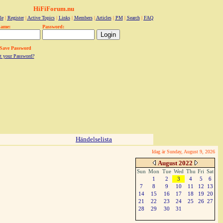
HiFiForum.nu
le
|
Register
|
Active Topics
|
Links
|
Members
|
Articles
|
PM
|
Search
|
FAQ
name:
Password:
Save Password
t your Password?
Händelselista
Idag är Sunday, August 9, 2026
August 2022
Sun
Mon
Tue
Wed
Thu
Fri
Sat
1
2
3
4
5
6
7
8
9
10
11
12
13
14
15
16
17
18
19
20
21
22
23
24
25
26
27
28
29
30
31