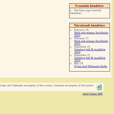
Framtida händelser
Det finns inga framtida
händelser.
Närstående händelser
February 16
High end-mässan Stockholm
2025
February 15
High end-mässan Stockholm
2025
September 22
Göteborg hifi & musikfest
2024
September 21
Göteborg hifi & musikfest
2024
May 18
Event med Döhmann Audio
ogos and Trademarks are property of their owners, Comments are property of their posters
Snitz Forums 2000