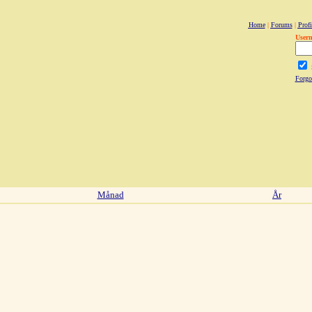
Home
|
Forums
|
Profi
User
Forgo
Månad
År