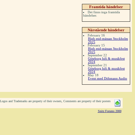
Framtida händelser
Det finns inga framtida
händelser.
Närstående händelser
February 16
High end-mässan Stockholm
2025
February 15
High end-mässan Stockholm
2025
September 22
Göteborg hifi & musikfest
2024
September 21
Göteborg hifi & musikfest
2024
May 18
Event med Döhmann Audio
ogos and Trademarks are property of their owners, Comments are property of their posters
Snitz Forums 2000