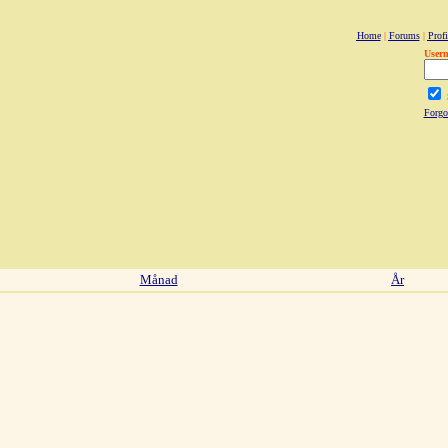
Home
|
Forums
|
Profi
User
Forgo
Månad
År