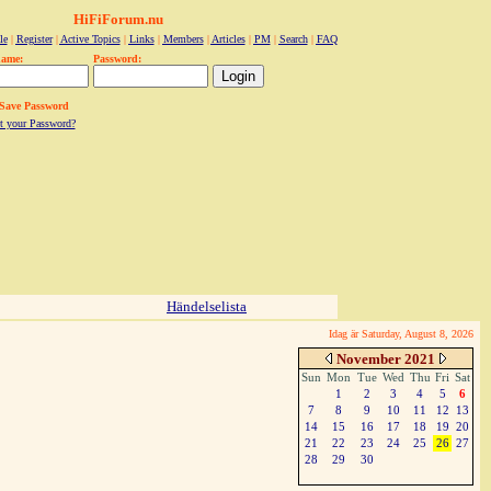
HiFiForum.nu
le
|
Register
|
Active Topics
|
Links
|
Members
|
Articles
|
PM
|
Search
|
FAQ
name:
Password:
Save Password
t your Password?
Händelselista
Idag är Saturday, August 8, 2026
November 2021
Sun
Mon
Tue
Wed
Thu
Fri
Sat
1
2
3
4
5
6
7
8
9
10
11
12
13
14
15
16
17
18
19
20
21
22
23
24
25
26
27
28
29
30