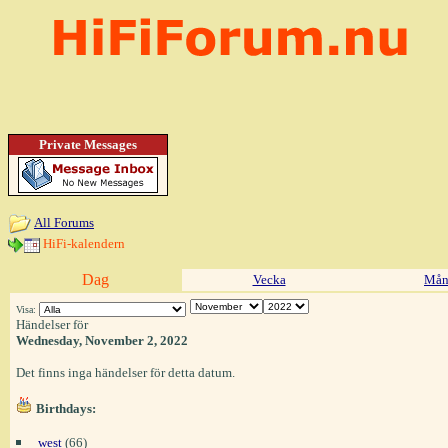
Private Messages
All Forums
HiFi-kalendern
Dag
Vecka
Mån
Visa:
Händelser för
Wednesday, November 2, 2022
Det finns inga händelser för detta datum.
Birthdays:
west
(66)