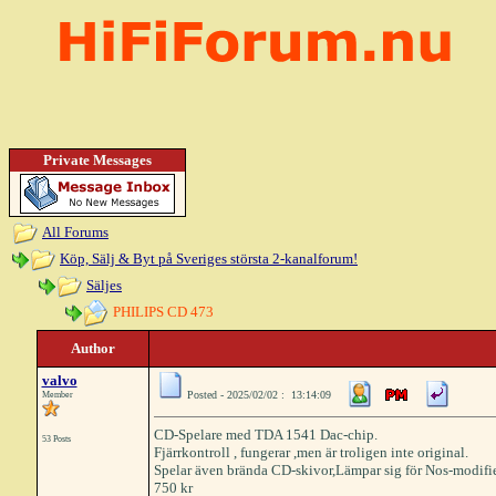
Private Messages
All Forums
Köp, Sälj & Byt på Sveriges största 2-kanalforum!
Säljes
PHILIPS CD 473
Author
valvo
Posted - 2025/02/02 : 13:14:09
Member
CD-Spelare med TDA 1541 Dac-chip.
53 Posts
Fjärrkontroll , fungerar ,men är troligen inte original.
Spelar även brända CD-skivor,Lämpar sig för Nos-modifie
750 kr