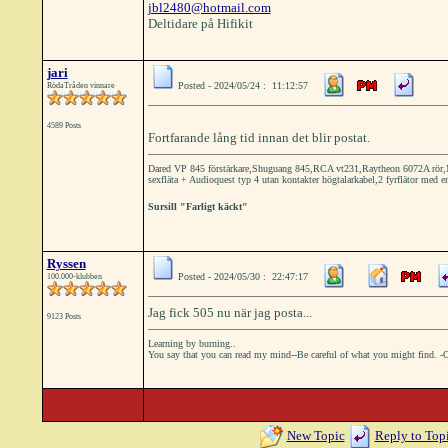
jbl2480@hotmail.com
Deltidare på Hifikit
jari
Posted - 2024/05/24 : 11:12:57
RödaTråden vinnare
4589 Posts
Fortfarande lång tid innan det blir postat.
Dared VP 845 förstärkare,Shuguang 845,RCA vt231,Raytheon 6072A rör,Ma
sexfläta + Audioquest typ 4 utan kontakter högtalarkabel,2 fyrflätor med en
Sursill "Farligt käckt"
Ryssen
Posted - 2024/05/30 : 22:47:17
100.000-klubben
Jag fick 505 nu när jag posta...
9123 Posts
Learning by burning..
You say that you can read my mind--Be careful of what you might find. -
New Topic
Reply to Top