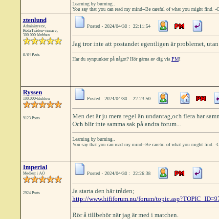
Learning by burning..
You say that you can read my mind--Be careful of what you might find. -
ztenlund
Posted - 2024/04/30 : 22:11:54
Administrator,
RödaTråden-vinnare,
300.000-klubben
Jag tror inte att postandet egentligen är problemet, utan
8784 Posts
Har du synpunkter på något? Hör gärna av dig via
PM
!
Ryssen
Posted - 2024/04/30 : 22:23:50
100.000-klubben
Men det är ju mera regel än undantag,och flera har sa
9123 Posts
Och blir inte samma sak på andra forum...
Learning by burning..
You say that you can read my mind--Be careful of what you might find. -
Imperial
Posted - 2024/04/30 : 22:26:38
Medlem i AÖ
Ja starta den här tråden;
2924 Posts
http://www.hififorum.nu/forum/topic.asp?TOPIC_ID=
Rör å tillbehör när jag är med i matchen.