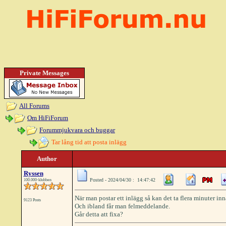
Private Messages
All Forums
Om HiFiForum
Forummjukvara och buggar
Tar lång tid att posta inlägg
Author
Ryssen
Posted - 2024/04/30 : 14:47:42
100.000-klubben
När man postar ett inlägg så kan det ta flera minuter inna
9123 Posts
Och ibland får man felmeddelande.
Går detta att fixa?