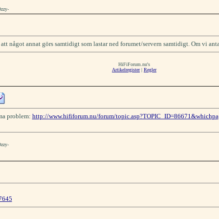
Ozzy-
 att något annat görs samtidigt som lastar ned forumet/servern samtidigt. Om vi antar
HiFiForum.nu's
Artikelregister
|
Regler
mma problem:
http://www.hififorum.nu/forum/topic.asp?TOPIC_ID=86671&whichp
Ozzy-
97645