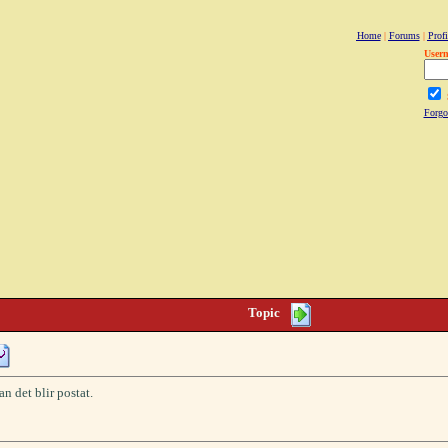
Home
|
Forums
|
Profi
User
Forgo
Topic
n det blir postat.