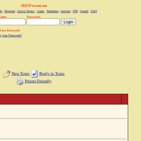
HiFiForum.nu
le
|
Register
|
Active Topics
|
Links
|
Members
|
Articles
|
PM
|
Search
|
FAQ
name:
Password:
Save Password
t your Password?
New Topic
Reply to Topic
Printer Friendly