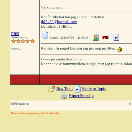
Välkommen in...
Rör å tillbehör när jag är med i matchen.
jbl2480@hotmail.com
Deltidare på Hifikit
FBK
Posted - 2023/07/30 : 22:53:33
700.000-klubben
Kanske blir något köp när jag ger mig på filter....
7386 Posts
Lever på samhällets botten.
Knappt aktiv forummedlem längre, men jag tittar in iblan
New Topic
Reply to Topic
Printer Friendly
HiFiForum.nu
© 
Denna sida genererades på 0.45 sekunder.