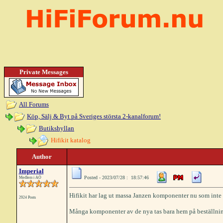
Private Messages
All Forums
Köp, Sälj & Byt på Sveriges största 2-kanalforum!
Butikshyllan
Hifikit katalog
Author
Imperial
Posted - 2023/07/28 : 18:57:46
Medlem i AÖ
Hifikit har lag ut massa Janzen komponenter nu som inte va
2924 Posts
Många komponenter av de nya tas bara hem på beställni