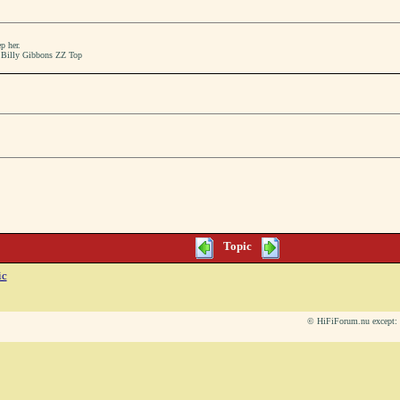
p her.
2" Billy Gibbons ZZ Top
Topic
ic
© HiFiForum.nu except: L