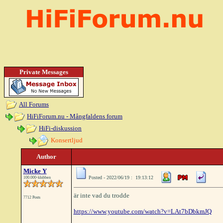
Private Messages
All Forums
HiFiForum.nu - Mångfaldens forum
HiFi-diskussion
Konsertljud
Author
Micke Y
Posted - 2022/06/19 : 19:13:12
100.000-klubben
är inte vad du trodde
7712 Posts
https://www.youtube.com/watch?v=LAt7bDbkmJQ