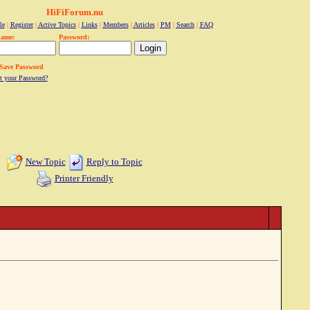
HiFiForum.nu
le
|
Register
|
Active Topics
|
Links
|
Members
|
Articles
|
PM
|
Search
|
FAQ
name:
Password:
Save Password
t your Password?
New Topic
Reply to Topic
Printer Friendly