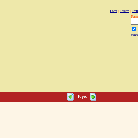
Home
|
Forums
|
Profi
User
Forgo
Topic