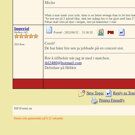
Micke
When a man steals your wife, there is no better revenge than to let him kee
"Se inte ner på 3 ackord låtar, tänk hur många bra vi har gjort med bara 
Pälsar skall sitta på djur i skogen, inte på människor i stan.
Imperial
Posted - 2022/06/21 : 15:36:32
Medlem i AÖ
Coolt!
2924 Posts
De har hänt lite sen ja jobbade på en concert sist.
Rör å tillbehör när jag är med i matchen.
jbl2480@hotmail.com
Deltidare på Hifikit
New Topic
Reply to Top
Printer Friendly
HiFiForum.nu
Denna sida genererades på 0.12 sekunder.