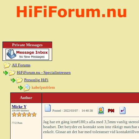
Private Messages
All Forums
HiFiForum.nu - Specialintressen
Personlig HiFi
kabelproblem
Author
Micke Y
Posted - 2022/03/07 : 14:40:38
100.000-klubben
Jag har ett gäng iem#180;s alla med 3,5mm vanlig stereo
7712 Posts
headset. Det betyder en kontakt som inte riktigt matchar 
enkelt. Gissar att det har med toleranser vid kontakttillve