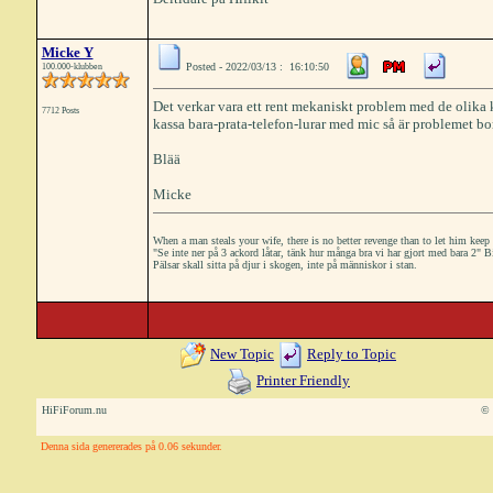
Micke Y
Posted - 2022/03/13 : 16:10:50
100.000-klubben
Det verkar vara ett rent mekaniskt problem med de olika 
7712 Posts
kassa bara-prata-telefon-lurar med mic så är problemet bo
Blää
Micke
When a man steals your wife, there is no better revenge than to let him keep 
"Se inte ner på 3 ackord låtar, tänk hur många bra vi har gjort med bara 2"
Pälsar skall sitta på djur i skogen, inte på människor i stan.
New Topic
Reply to Topic
Printer Friendly
HiFiForum.nu
© 
Denna sida genererades på 0.06 sekunder.