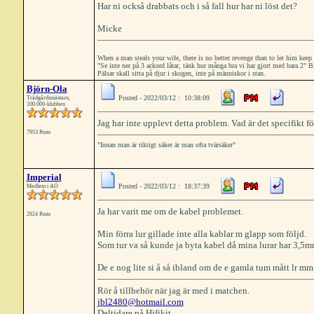
Har ni också drabbats och i så fall hur har ni löst det?
Micke
When a man steals your wife, there is no better revenge than to let him keep 
"Se inte ner på 3 ackord låtar, tänk hur många bra vi har gjort med bara 2"
Pälsar skall sitta på djur i skogen, inte på människor i stan.
Björn-Ola
Posted - 2022/03/12 : 10:38:09
Trädgårdsmästarn,
100.000-klubben
Jag har inte upplevt detta problem. Vad är det specifikt 
7953 Posts
"Innan man är riktigt säker är man ofta tvärsäker"
Imperial
Posted - 2022/03/12 : 18:37:39
Medlem i AÖ
Ja har varit me om de kabel problemet.
2924 Posts
Min förra lur gillade inte alla kablar m glapp som följd.
Som tur va så kunde ja byta kabel då mina lurar har 3,5
De e nog lite si å så ibland om de e gamla tum mått lr m
Rör å tillbehör när jag är med i matchen.
jbl2480@hotmail.com
Deltidare på Hifikit