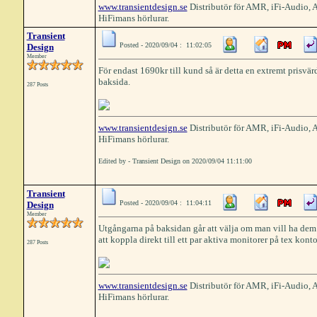
www.transientdesign.se
Distributör för AMR, iFi-Audio,
HiFimans hörlurar.
Transient
Posted - 2020/09/04 : 11:02:05
Design
Member
För endast 1690kr till kund så är detta en extremt pris
baksida.
287 Posts
www.transientdesign.se
Distributör för AMR, iFi-Audio,
HiFimans hörlurar.
Edited by - Transient Design on 2020/09/04 11:11:00
Transient
Posted - 2020/09/04 : 11:04:11
Design
Member
Utgångarna på baksidan går att välja om man vill ha dem 
att koppla direkt till ett par aktiva monitorer på tex konto
287 Posts
www.transientdesign.se
Distributör för AMR, iFi-Audio,
HiFimans hörlurar.