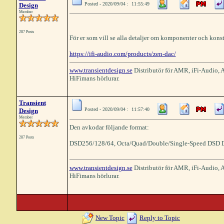
Posted - 2020/09/04 : 11:55:49
Design
Member
287 Posts
För er som vill se alla detaljer om komponenter och konstr
https://ifi-audio.com/products/zen-dac/
www.transientdesign.se
Distributör för AMR, iFi-Audio,
HiFimans hörlurar.
Transient
Posted - 2020/09/04 : 11:57:40
Design
Member
Den avkodar följande format:
287 Posts
DSD256/128/64, Octa/Quad/Double/Single-Speed DSD 
www.transientdesign.se
Distributör för AMR, iFi-Audio,
HiFimans hörlurar.
New Topic
Reply to Topic