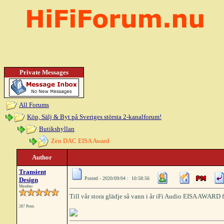
Private Messages
All Forums
Köp, Sälj & Byt på Sveriges största 2-kanalforum!
Butikshyllan
Zen DAC EISA Award
Author
Transient
Posted - 2020/09/04 : 10:58:56
Design
Member
Till vår stora glädje så vann i år iFi Audio EISA AWARD
287 Posts