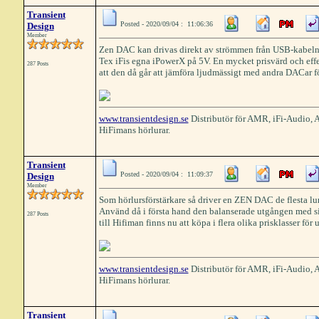
Transient
Posted - 2020/09/04 : 11:06:36
Design
Member
Zen DAC kan drivas direkt av strömmen från USB-kabeln. 
Tex iFis egna iPowerX på 5V. En mycket prisvärd och effe
287 Posts
att den då går att jämföra ljudmässigt med andra DACar f
www.transientdesign.se
Distributör för AMR, iFi-Audio,
HiFimans hörlurar.
Transient
Posted - 2020/09/04 : 11:09:37
Design
Member
Som hörlursförstärkare så driver en ZEN DAC de flesta lur
Använd då i första hand den balanserade utgången med s
287 Posts
till Hifiman finns nu att köpa i flera olika prisklasser fö
www.transientdesign.se
Distributör för AMR, iFi-Audio,
HiFimans hörlurar.
Transient