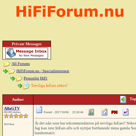
Private Messages
All Forums
HiFiForum.nu - Specialintressen
Personlig HiFi
Trevliga InEars sökes!
Top
Author
AlfaGTV
Posted - 2017/10/06 : 23:50:44
600.000-klubben
Är det nån som har rekommendation på trevliga InEars? Söker n
4819 Posts
Jag kan inte InEars alls och nyttjar fortfarande mina gamla S
luralternativ.