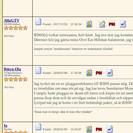
AlfaGTV
Posted - 2017/12/28 : 21:36:34
600.000-klubben
IE800(s) verkar intressanta, helt klart. Jag tror inte jag kom
4819 Posts
Däremot kör jag gärna mina Over Ear Hifiman balanserat, jag t
Junepes uttryck "mindlessness" beskriver ett underskattat tillstånd
Björn-Ola
Posted - 2018/01/08 : 17:43:09
Trädgårdsmästarn,
100.000-klubben
Jag tycker att en av pluggstorlekarna till IE800 passar mig. De
7953 Posts
ur öronhålan om man rör på sig. Jag har även Sennheiser Moment
Comply hade pluggar av skum till luren och köpte ett set med o
pressa ihop dem och de utvidgas sedan i öronhålan och täpper ti
lyxljud när jag är borta i ett litet behändigt paket, så är IE
"Innan man är riktigt säker är man ofta tvärsäker"
Io
Posted - 2018/01/09 : 14:34:07
Member