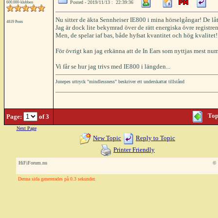
Posted - 2019/11/13 : 22:39:36
600.000-klubben
Nu sitter de äkta Sennheiser IE800 i mina hörselgångar! De låte
4819 Posts
Jag är dock lite bekymrad över de rätt energiska övre regist
Men, de spelar iaf bas, både hyfsat kvantitet och hög kvalitet!
För övrigt kan jag erkänna att de In Ears som nyttjas mest n
Vi får se hur jag trivs med IE800 i längden...
Junepes uttryck "mindlessness" beskriver ett underskattat tillstånd
Top
Page:
of 3
Next Page
New Topic
Reply to Topic
Printer Friendly
HiFiForum.nu
© 
Denna sida genererades på 0.3 sekunder.