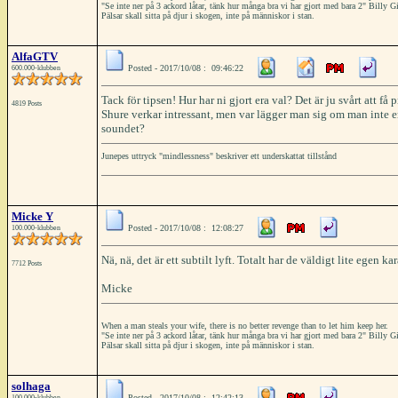
"Se inte ner på 3 ackord låtar, tänk hur många bra vi har gjort med bara 2" Billy
Pälsar skall sitta på djur i skogen, inte på människor i stan.
AlfaGTV
Posted - 2017/10/08 : 09:46:22
600.000-klubben
Tack för tipsen! Hur har ni gjort era val? Det är ju svårt att få
4819 Posts
Shure verkar intressant, men var lägger man sig om man inte 
soundet?
Junepes uttryck "mindlessness" beskriver ett underskattat tillstånd
Micke Y
Posted - 2017/10/08 : 12:08:27
100.000-klubben
Nä, nä, det är ett subtilt lyft. Totalt har de väldigt lite egen 
7712 Posts
Micke
When a man steals your wife, there is no better revenge than to let him keep her.
"Se inte ner på 3 ackord låtar, tänk hur många bra vi har gjort med bara 2" Billy
Pälsar skall sitta på djur i skogen, inte på människor i stan.
solhaga
Posted - 2017/10/08 : 12:42:13
100.000-klubben