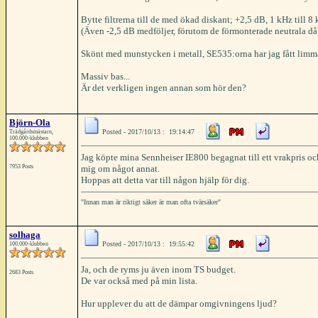
Bytte filtrerna till de med ökad diskant; +2,5 dB, 1 kHz till 8
(Även -2,5 dB medföljer, förutom de förmonterade neutrala då
Skönt med munstycken i metall, SE535:orna har jag fått limma e
Massiv bas...
Är det verkligen ingen annan som hör den?
Björn-Ola
Posted - 2017/10/13 : 19:14:47
Trädgårdsmästarn,
100.000-klubben
Jag köpte mina Sennheiser IE800 begagnat till ett vrakpris och
7953 Posts
mig om något annat.
Hoppas att detta var till någon hjälp för dig.
"Innan man är riktigt säker är man ofta tvärsäker"
solhaga
Posted - 2017/10/13 : 19:55:42
100.000-klubben
Ja, och de ryms ju även inom TS budget.
2683 Posts
De var också med på min lista.
Hur upplever du att de dämpar omgivningens ljud?