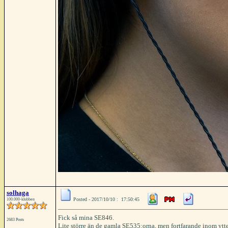
solhaga
Posted - 2017/10/10 : 17:50:45
100.000-klubben
Fick så mina SE846.
2683 Posts
Lite större än de gamla SE535:orna, men fortfarande inom ytte