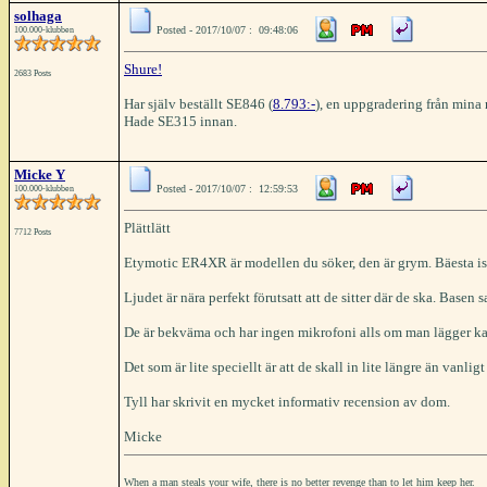
solhaga
Posted - 2017/10/07 : 09:48:06
100.000-klubben
Shure!
2683 Posts
Har själv beställt SE846 (
8.793:-
), en uppgradering från min
Hade SE315 innan.
Micke Y
Posted - 2017/10/07 : 12:59:53
100.000-klubben
Plättlätt
7712 Posts
Etymotic ER4XR är modellen du söker, den är grym. Bäesta is
Ljudet är nära perfekt förutsatt att de sitter där de ska. Basen
De är bekväma och har ingen mikrofoni alls om man lägger ka
Det som är lite speciellt är att de skall in lite längre än vanlig
Tyll har skrivit en mycket informativ recension av dom.
Micke
When a man steals your wife, there is no better revenge than to let him keep her.