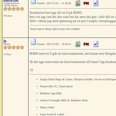
Posted - 2017/11/24 : 21:59:38
Trädgårdsmästarn,
100.000-klubben
Sennheiser har lagt till ett S på IE800.
7953 Posts
Inte vet jag vad det ska vara bra för, men det gav i alla fall en 
Själv väntar jag med spänning på ett par Comply öronpluggar 
"Innan man är riktigt säker är man ofta tvärsäker"
Io
Posted - 2017/12/28 : 19:43:41
Member
IE800 med ett S går att köra balanserat, det klarar inte föreg
473 Posts
Är det ngn som testat att köra balanserat till lurar? Jag funde
/O
Simply Black Magic & Cantus, Miyajima Shilabe, Stevens & Billingto
Pioneer 668, PC, Chord Qutest
Bladelius Saga MkII
Audion Silvernight MkII alt. Bladelius Mode
Tannoy Arden
Supra Sword & LoRad