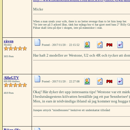
Micke
When a man steals your wife, there is no better revenge than to let him keep her.
"Se inte ner på 3 ackord låtar, tänk hur många bra vi har gjort med bara 2" Billy
Pälsar skall sitta på djur i skogen, inte på människor i stan.
räven
Posted - 2017/11/20 : 22:15:52
Member
Har haft 2 modeller av Westone, U2 och 4R och tycker att dom 
3655 Posts
AlfaGTV
Posted - 2017/11/20 : 22:27:08
600.000-klubben
Okaj! Här dyker det upp intressanta tips! Westone var ett märk
4819 Posts
I beslutsångestens kölvatten beställde jag ett par Sennheiser! 
Men, in ears är nödvändiga ibland så jag kommer nog hugga til
Junepes uttryck "mindlessness" beskriver ett underskattat tillstånd
Björn-Ola