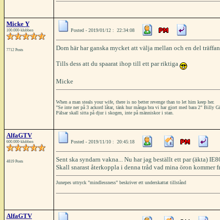
Micke Y
Posted - 2019/01/12 : 22:34:08
100.000-klubben
Dom här har ganska mycket att välja mellan och en del träffa
7712 Posts
Tills dess att du spaarat ihop till ett par riktiga
Micke
When a man steals your wife, there is no better revenge than to let him keep her.
"Se inte ner på 3 ackord låtar, tänk hur många bra vi har gjort med bara 2" Billy
Pälsar skall sitta på djur i skogen, inte på människor i stan.
AlfaGTV
Posted - 2019/11/10 : 20:45:18
600.000-klubben
Sent ska syndarn vakna... Nu har jag beställt ett par (äkta) IE8
4819 Posts
Skall snarast återkoppla i denna tråd vad mina öron kommer fr
Junepes uttryck "mindlessness" beskriver ett underskattat tillstånd
AlfaGTV