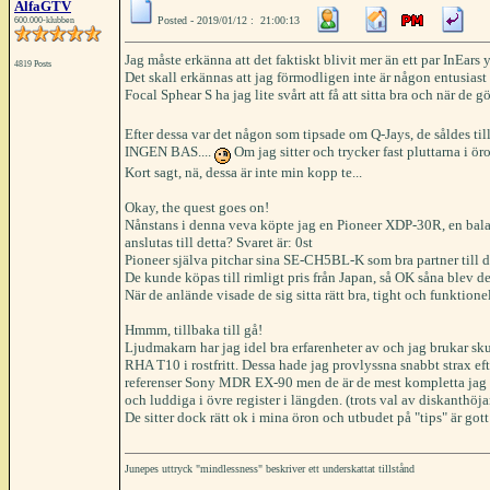
AlfaGTV
Posted - 2019/01/12 : 21:00:13
600.000-klubben
Jag måste erkänna att det faktiskt blivit mer än ett par InEars 
4819 Posts
Det skall erkännas att jag förmodligen inte är någon entusiast i
Focal Sphear S ha jag lite svårt att få att sitta bra och när de
Efter dessa var det någon som tipsade om Q-Jays, de såldes til
INGEN BAS....
Om jag sitter och trycker fast pluttarna i ör
Kort sagt, nä, dessa är inte min kopp te...
Okay, the quest goes on!
Nånstans i denna veva köpte jag en Pioneer XDP-30R, en bala
anslutas till detta? Svaret är: 0st
Pioneer själva pitchar sina SE-CH5BL-K som bra partner til
De kunde köpas till rimligt pris från Japan, så OK såna blev de
När de anlände visade de sig sitta rätt bra, tight och funktion
Hmmm, tillbaka till gå!
Ljudmakarn har jag idel bra erfarenheter av och jag brukar sk
RHA T10 i rostfritt. Dessa hade jag provlyssna snabbt strax eft
referenser Sony MDR EX-90 men de är de mest kompletta jag h
och luddiga i övre register i längden. (trots val av diskanthöjan
De sitter dock rätt ok i mina öron och utbudet på "tips" är gott
Junepes uttryck "mindlessness" beskriver ett underskattat tillstånd