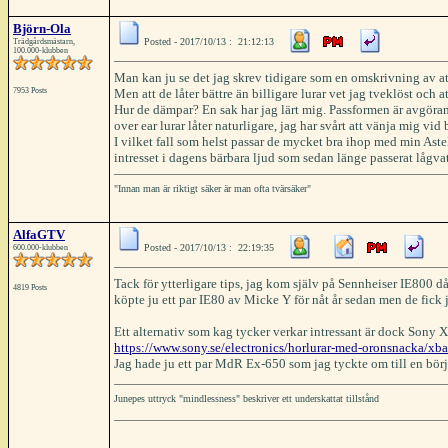
Björn-Ola
Posted - 2017/10/13 : 21:12:13
Trädgårdsmästarn,
100.000-klubben
Man kan ju se det jag skrev tidigare som en omskrivning av att
7953 Posts
Men att de låter bättre än billigare lurar vet jag tveklöst och att
Hur de dämpar? En sak har jag lärt mig. Passformen är avgörande 
over ear lurar låter naturligare, jag har svårt att vänja mig v
I vilket fall som helst passar de mycket bra ihop med min Astel
intresset i dagens bärbara ljud som sedan länge passerat lågva
"Innan man är riktigt säker är man ofta tvärsäker"
AlfaGTV
Posted - 2017/10/13 : 22:19:35
600.000-klubben
Tack för ytterligare tips, jag kom själv på Sennheiser IE800 då
4819 Posts
köpte ju ett par IE80 av Micke Y för nåt år sedan men de fick jag
Ett alternativ som kag tycker verkar intressant är dock Sony 
https://www.sony.se/electronics/horlurar-med-oronsnacka/xb
Jag hade ju ett par MdR Ex-650 som jag tyckte om till en bör
Junepes uttryck "mindlessness" beskriver ett underskattat tillstånd