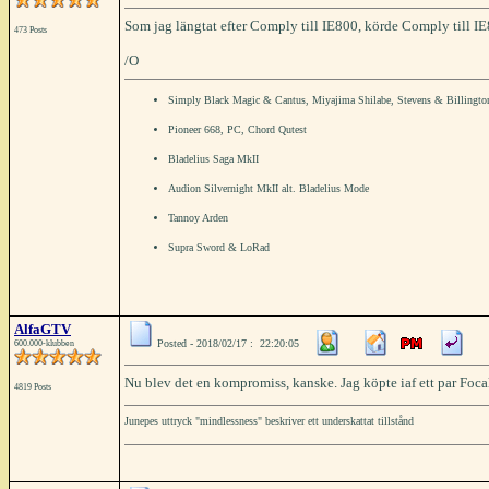
Som jag längtat efter Comply till IE800, körde Comply till IE8 
473 Posts
/O
Simply Black Magic & Cantus, Miyajima Shilabe, Stevens & Billingto
Pioneer 668, PC, Chord Qutest
Bladelius Saga MkII
Audion Silvernight MkII alt. Bladelius Mode
Tannoy Arden
Supra Sword & LoRad
AlfaGTV
Posted - 2018/02/17 : 22:20:05
600.000-klubben
Nu blev det en kompromiss, kanske. Jag köpte iaf ett par Focal
4819 Posts
Junepes uttryck "mindlessness" beskriver ett underskattat tillstånd