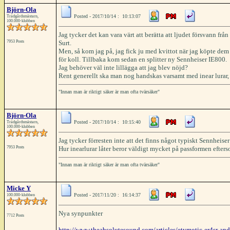
Björn-Ola
Posted - 2017/10/14 : 10:13:07
Trädgårdsmästarn,
100.000-klubben
Jag tycker det kan vara värt att berätta att ljudet försvann fr
7953 Posts
Surt.
Men, så kom jag på, jag fick ju med kvittot när jag köpte dem 
för koll. Tillbaka kom sedan en splitter ny Sennheiser IE800.
Jag behöver väl inte lillägga att jag blev nöjd?
Rent generellt ska man nog handskas varsamt med inear lurar, d
"Innan man är riktigt säker är man ofta tvärsäker"
Björn-Ola
Posted - 2017/10/14 : 10:15:40
Trädgårdsmästarn,
100.000-klubben
Jag tycker förresten inte att det finns något typiskt Sennheiser 
7953 Posts
Hur inearlurar låter beror väldigt mycket på passformen efter
"Innan man är riktigt säker är man ofta tvärsäker"
Micke Y
Posted - 2017/11/20 : 16:14:37
100.000-klubben
Nya synpunkter
7712 Posts
http://www.theabsolutesound.com/articles/etymotic-er4sr-and