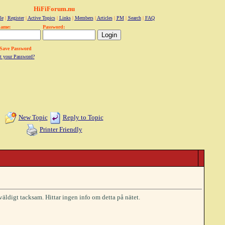
HiFiForum.nu
le
|
Register
|
Active Topics
|
Links
|
Members
|
Articles
|
PM
|
Search
|
FAQ
name:
Password:
Save Password
t your Password?
New Topic
Reply to Topic
Printer Friendly
ldigt tacksam. Hittar ingen info om detta på nätet.