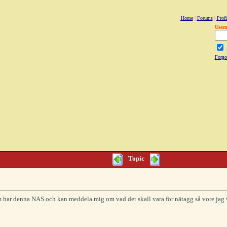
Home
|
Forums
|
Profi
User
Forgo
Topic
 har denna NAS och kan meddela mig om vad det skall vara för nätagg så vore jag vä