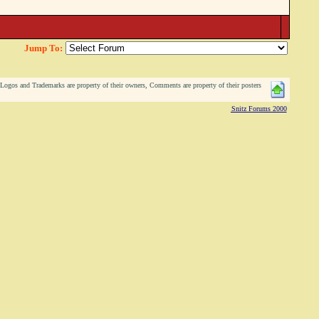
Jump To:
ogos and Trademarks are property of their owners, Comments are property of their posters
Snitz Forums 2000