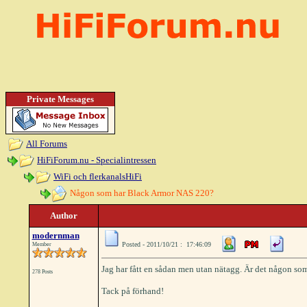
Private Messages
All Forums
HiFiForum.nu - Specialintressen
WiFi och flerkanalsHiFi
Någon som har Black Armor NAS 220?
Author
modernman
Posted - 2011/10/21 : 17:46:09
Member
Jag har fått en sådan men utan nätagg. Är det någon som
278 Posts
Tack på förhand!