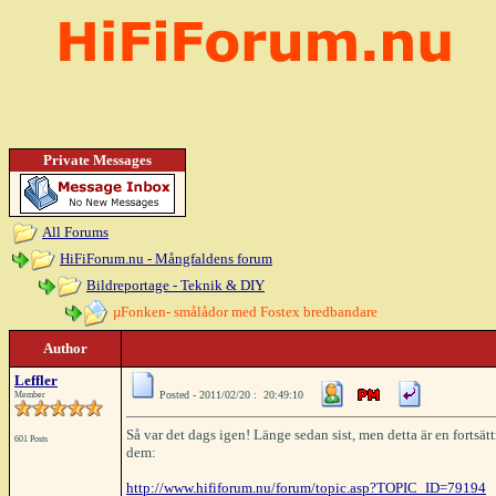
Private Messages
All Forums
HiFiForum.nu - Mångfaldens forum
Bildreportage - Teknik & DIY
µFonken- smålådor med Fostex bredbandare
Author
Leffler
Posted - 2011/02/20 : 20:49:10
Member
Så var det dags igen! Länge sedan sist, men detta är en forts
601 Posts
dem:
http://www.hififorum.nu/forum/topic.asp?TOPIC_ID=79194