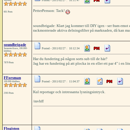
Posted - 2011/02/27 : 10:11:47
Member
PetterPersson: Tack!
601 Posts
soundbrigade: Klart jag kommer till DIY igen - ser fram emot e
rackmonterade aktiva delningsfilter på marknaden, då kan ma
soundbrigade
Posted - 2011/02/27 : 10:12:34
Semesterfirare, 100.000-
klubben
Har du fundering på någon sorts sub till de här?
7879 Posts
Jag har en fundering på att plocka in en eller ett par 4" i en l
FForsman
Posted - 2011/02/27 : 11:04:37
100.000-klubben
Kul reportage och intressanta lysningsintryck.
2593 Posts
/mvhff
Flogiston