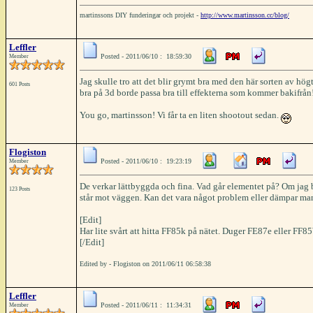
martinssons DIY funderingar och projekt -
http://www.martinsson.cc/blog/
Leffler
Posted - 2011/06/10 : 18:59:30
Member
Jag skulle tro att det blir grymt bra med den här sorten av hö
601 Posts
bra på 3d borde passa bra till effekterna som kommer bakifrån! S
You go, martinsson! Vi får ta en liten shootout sedan.
Flogiston
Posted - 2011/06/10 : 19:23:19
Member
De verkar lättbyggda och fina. Vad går elementet på? Om jag 
123 Posts
står mot väggen. Kan det vara något problem eller dämpar ma
[Edit]
Har lite svårt att hitta FF85k på nätet. Duger FE87e eller FF
[/Edit]
Edited by - Flogiston on 2011/06/11 06:58:38
Leffler
Posted - 2011/06/11 : 11:34:31
Member