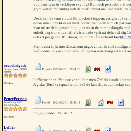
upplösningen är verkligen skyhög! Rum och perspektiv är oerhö
grym känsla för timing och de är allt annat än "laid back", vilke
Dock kan de vara ett uns för mycket i toppen, essighet på sämr
dessa små element orkar med. Ställer man dem som ett par vanliga
man måste dela ganska högt, just nu är de bara inslängda med
enkelt. Jag tror att det allra bästa hade varit att dela vid sä
och ett par gamla JBL-basar, det borde låta extremt bra!
http:/
Men dessa är ju inte tänkta som något annat än små smidiga och 
små subbar också är det tänkt, så jag har anledning att återk
soundbrigade
Posted - 2011/02/27 : 08:51:25
Semesterfirare, 100.000-
klubben
Lefflermannen: Vet inte var du bor, men OM du kunde komma
7879 Posts
Jag ska (försöka) spackla mina så de kan slipas och lackas sen
PetterPersson
Posted - 2011/02/27 : 09:59:15
Brutal-Harry 2007,
100.000-klubben
Snyggt jobbat. Var stolt!
5803 Posts
Leffler