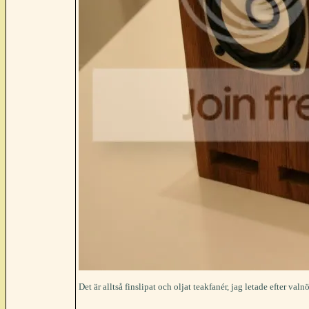
Det är alltså finslipat och oljat teakfanér, jag letade efter val