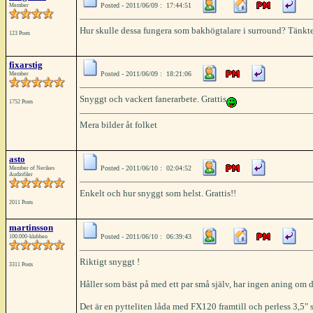
Posted - 2011/06/09 : 17:44:51
Member
Hur skulle dessa fungera som bakhögtalare i surround? Tänkte
123 Posts
fixarstig
Posted - 2011/06/09 : 18:21:06
Member
Snyggt och vackert fanerarbete. Grattis
1752 Posts
Mera bilder åt folket
asto
Posted - 2011/06/10 : 02:04:52
Member of Nerikes
Audiofiler
Enkelt och hur snyggt som helst. Grattis!!
2011 Posts
martinsson
Posted - 2011/06/10 : 06:39:43
100.000-klubben
Riktigt snyggt !
3311 Posts
Håller som bäst på med ett par små själv, har ingen aning om d
Det är en pytteliten låda med FX120 framtill och perless 3,5