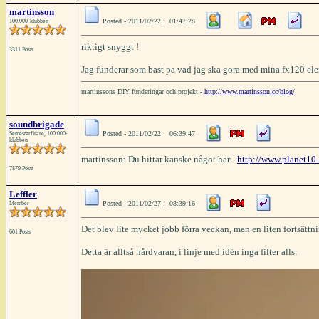
martinsson
Posted - 2011/02/22 : 01:47:28
100.000-klubben
riktigt snyggt !
3311 Posts
Jag funderar som bast pa vad jag ska gora med mina fx120 eleme
martinssons DIY funderingar och projekt -
http://www.martinsson.cc/blog/
soundbrigade
Posted - 2011/02/22 : 06:39:47
Semesterfirare, 100.000-
klubben
martinsson: Du hittar kanske något här -
http://www.planet10-
7879 Posts
Leffler
Posted - 2011/02/27 : 08:39:16
Member
Det blev lite mycket jobb förra veckan, men en liten fortsättn
601 Posts
Detta är alltså hårdvaran, i linje med idén inga filter alls: