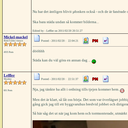
Nu har det äntligen blivit µfonken också - och de är fanérade o
Ska bara städa undan så kommer bilderna...
Edited by - Leffler on 2011/02/20 20:51:27
Mickel-mackel
Posted - 2011/02/20 : 22:04:21
RödaTråden vinnare
dööhhh
4935 Posts
Städa kan du väl göra en annan dag ...
Leffler
Posted - 2011/02/20 : 22:51:37
Member
Nja, jag tänkte ha allt i ordning tills tjejen kommer hem.
601 Posts
Men det är klart, så låt oss börja. Det som var överlägset job
gång gick jag till ett byggvaruhus bredvid jobbet och dirigera
Så här såg det ut när jag kom hem och torrmonterade, utmärkt 