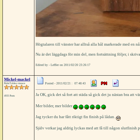
Högtalaren till vänster har alltså alla hål markerade med en 
Nu är det läggdags för min del, men fortsättning följer, i skriva
Edited by - Leffler on 2011/02/20 23:26:17
Mickel-mackel
Posted - 2011/02/21 : 07:48:43
RödaTråden vinnare
Ja OK, gick det så fort att städa så gick det ju nästan bra att v
4935 Posts
Mer bilder, mer bilder
Jag tycker du har fått riktigt fin finish på lådan.
Själv verkar jag aldrig lyckas med att få till någon slutfinis