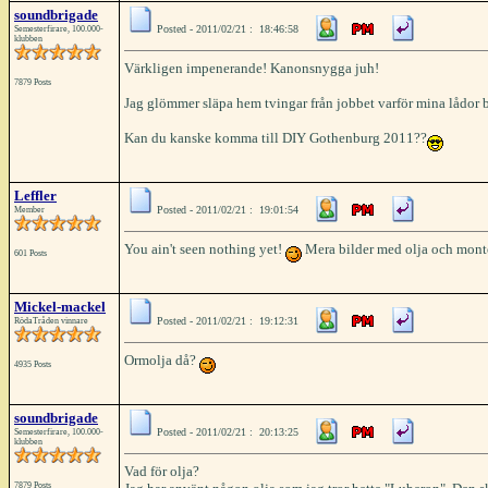
soundbrigade
Posted - 2011/02/21 : 18:46:58
Semesterfirare, 100.000-
klubben
Värkligen impenerande! Kanonsnygga juh!
7879 Posts
Jag glömmer släpa hem tvingar från jobbet varför mina lådor b
Kan du kanske komma till DIY Gothenburg 2011??
Leffler
Posted - 2011/02/21 : 19:01:54
Member
You ain't seen nothing yet!
Mera bilder med olja och mont
601 Posts
Mickel-mackel
Posted - 2011/02/21 : 19:12:31
RödaTråden vinnare
Ormolja då?
4935 Posts
soundbrigade
Posted - 2011/02/21 : 20:13:25
Semesterfirare, 100.000-
klubben
Vad för olja?
7879 Posts