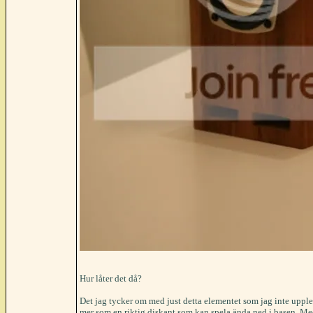
Hur låter det då?
Det jag tycker om med just detta elementet som jag inte upplev
mer som en riktig diskant som kan spela ända ned i basen. Med