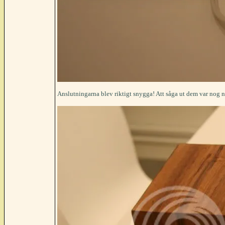
Anslutningarna blev riktigt snygga! Att såga ut dem var nog näs