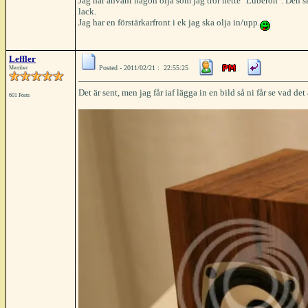
Jag har använt någon olja som jag tror hette "Luberon". Den s
lack.
Jag har en förstärkarfront i ek jag ska olja in/upp.
Leffler
Posted - 2011/02/21 : 22:55:25
Member
Det är sent, men jag får iaf lägga in en bild så ni får se vad det 
601 Posts