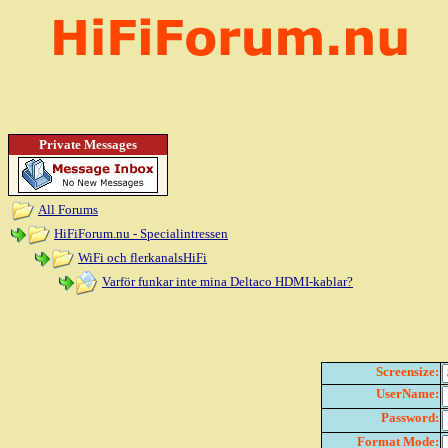
Private Messages
All Forums
HiFiForum.nu - Specialintressen
WiFi och flerkanalsHiFi
Varför funkar inte mina Deltaco HDMI-kablar?
Screensize:
UserName:
Password:
Format Mode: