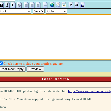
Check here to include your profile signature.
T O P I C R E V I E W
står HDMI-1010D på den. Jag tror att det är den här:
https://www.webhallen.com/se
antz AV 7005. Marantz är kopplad till en gammal Sony TV med HDMI.
ltaco.