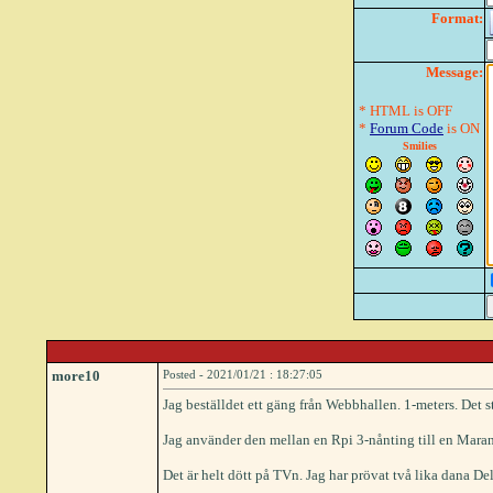
Format:
Message:
* HTML is OFF
*
Forum Code
is ON
Smilies
more10
Posted - 2021/01/21 : 18:27:05
Jag beställdet ett gäng från Webbhallen. 1-meters. Det 
Jag använder den mellan en Rpi 3-nånting till en Mar
Det är helt dött på TVn. Jag har prövat två lika dana De