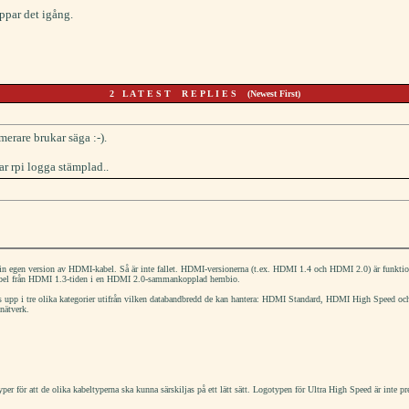
ppar det igång.
2 L A T E S T R E P L I E S (Newest First)
rare brukar säga :-).
ar rpi logga stämplad..
sin egen version av HDMI-kabel. Så är inte fallet. HDMI-versionerna (t.ex. HDMI 1.4 och HDMI 2.0) är funkt
n kabel från HDMI 1.3-tiden i en HDMI 2.0-sammankopplad hembio.
 upp i tre olika kategorier utifrån vilken databandbredd de kan hantera: HDMI Standard, HDMI High Speed oc
nätverk.
r för att de olika kabeltyperna ska kunna särskiljas på ett lätt sätt. Logotypen för Ultra High Speed är inte pr