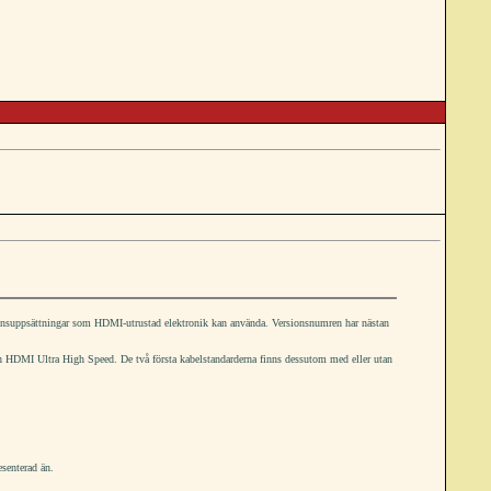
ionsuppsättningar som HDMI-utrustad elektronik kan använda. Versionsnumren har nästan
h HDMI Ultra High Speed. De två första kabelstandarderna finns dessutom med eller utan
esenterad än.