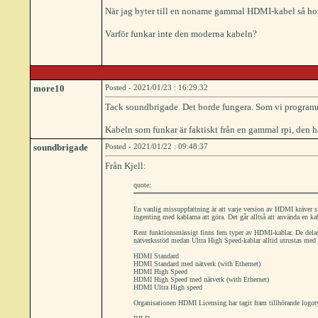
När jag byter till en noname gammal HDMI-kabel så ho
Varför funkar inte den moderna kabeln?
more10
Posted - 2021/01/23 : 16:29:32
Tack soundbrigade. Det borde fungera. Som vi programme
Kabeln som funkar är faktiskt från en gammal rpi, den h
soundbrigade
Posted - 2021/01/22 : 09:48:37
Från Kjell:
quote:
En vanlig missuppfattning är att varje version av HDMI kräver 
ingenting med kablarna att göra. Det går alltså att använda e
Rent funktionsmässigt finns fem typer av HDMI-kablar. De delas
nätverksstöd medan Ultra High Speed-kablar alltid utrustas med 
HDMI Standard
HDMI Standard med nätverk (with Ethernet)
HDMI High Speed
HDMI High Speed med nätverk (with Ethernet)
HDMI Ultra High speed
Organisationen HDMI Licensing har tagit fram tillhörande logotype