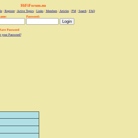
HiFiForum.nu
le
|
Register
|
Active Topics
|
Links
|
Members
|
Articles
|
PM
|
Search
|
FAQ
name:
Password:
Save Password
t your Password?