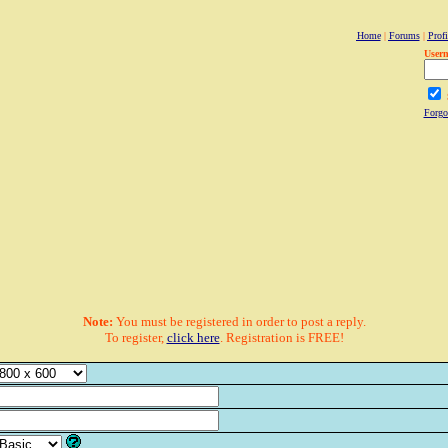
Home
|
Forums
|
Profi
User
Forgo
Note:
You must be registered in order to post a reply.
To register,
click here
. Registration is FREE!