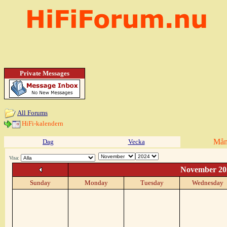
Private Messages
All Forums
HiFi-kalendern
Mån
Dag
Vecka
Visa:
November 20
Sunday
Monday
Tuesday
Wednesday