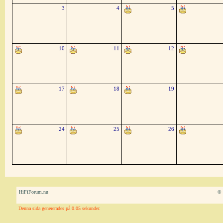
3
4
5
10
11
12
17
18
19
24
25
26
HiFiForum.nu
© 
Denna sida genererades på 0.05 sekunder.