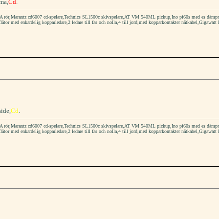
ma,
Cd
.
rör,Marantz cd6007 cd-spelare,Technics SL1500c skivspelare,AT VM 540ML pickup,Ino pi60s med es dämpmater
flätor med enkardelig kopparledare,2 ledare till fas och nolla,4 till jord,med kopparkontakter nätkabel,Gigawatt 
ide,
Cd
.
rör,Marantz cd6007 cd-spelare,Technics SL1500c skivspelare,AT VM 540ML pickup,Ino pi60s med es dämpmater
flätor med enkardelig kopparledare,2 ledare till fas och nolla,4 till jord,med kopparkontakter nätkabel,Gigawatt 