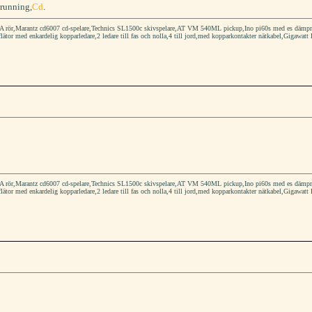
running,
Cd
.
rör,Marantz cd6007 cd-spelare,Technics SL1500c skivspelare,AT VM 540ML pickup,Ino pi60s med es dämpmater
flätor med enkardelig kopparledare,2 ledare till fas och nolla,4 till jord,med kopparkontakter nätkabel,Gigawatt 
rör,Marantz cd6007 cd-spelare,Technics SL1500c skivspelare,AT VM 540ML pickup,Ino pi60s med es dämpmater
flätor med enkardelig kopparledare,2 ledare till fas och nolla,4 till jord,med kopparkontakter nätkabel,Gigawatt 