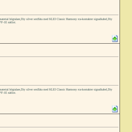
ial högtalare,Diy silver sexfläta med KLEI Classic Harmony rca-kontakter signalkabel,Diy
PF-1E nätlist.
ial högtalare,Diy silver sexfläta med KLEI Classic Harmony rca-kontakter signalkabel,Diy
PF-1E nätlist.