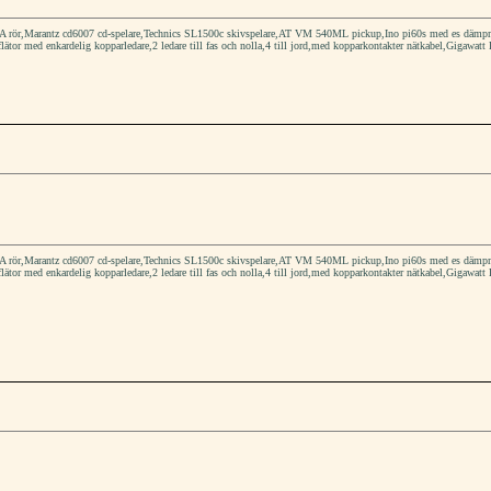
rör,Marantz cd6007 cd-spelare,Technics SL1500c skivspelare,AT VM 540ML pickup,Ino pi60s med es dämpmater
flätor med enkardelig kopparledare,2 ledare till fas och nolla,4 till jord,med kopparkontakter nätkabel,Gigawatt 
rör,Marantz cd6007 cd-spelare,Technics SL1500c skivspelare,AT VM 540ML pickup,Ino pi60s med es dämpmater
flätor med enkardelig kopparledare,2 ledare till fas och nolla,4 till jord,med kopparkontakter nätkabel,Gigawatt 