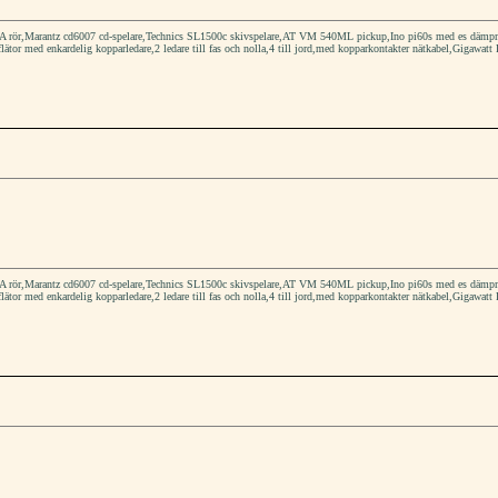
rör,Marantz cd6007 cd-spelare,Technics SL1500c skivspelare,AT VM 540ML pickup,Ino pi60s med es dämpmater
flätor med enkardelig kopparledare,2 ledare till fas och nolla,4 till jord,med kopparkontakter nätkabel,Gigawatt 
rör,Marantz cd6007 cd-spelare,Technics SL1500c skivspelare,AT VM 540ML pickup,Ino pi60s med es dämpmater
flätor med enkardelig kopparledare,2 ledare till fas och nolla,4 till jord,med kopparkontakter nätkabel,Gigawatt 