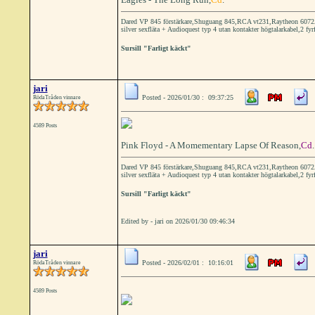
Dared VP 845 förstärkare,Shuguang 845,RCA vt231,Raytheon 6072A 
silver sexfläta + Audioquest typ 4 utan kontakter högtalarkabel,2 fyr
Sursill "Farligt käckt"
jari
Posted - 2026/01/30 : 09:37:25
RödaTråden vinnare
4589 Posts
Pink Floyd - A Momementary Lapse Of Reason,
Cd
.
Dared VP 845 förstärkare,Shuguang 845,RCA vt231,Raytheon 6072A 
silver sexfläta + Audioquest typ 4 utan kontakter högtalarkabel,2 fyr
Sursill "Farligt käckt"
Edited by - jari on 2026/01/30 09:46:34
jari
Posted - 2026/02/01 : 10:16:01
RödaTråden vinnare
4589 Posts