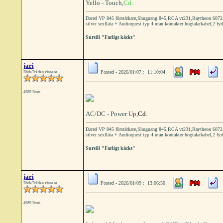
Yello - Touch,
Cd
.
Dared VP 845 förstärkare,Shuguang 845,RCA vt231,Raytheon 6072A 
silver sexfläta + Audioquest typ 4 utan kontakter högtalarkabel,2 fyr
Sursill "Farligt käckt"
jari
Posted - 2026/01/07 : 11:10:04
RödaTråden vinnare
4589 Posts
AC/DC - Power Up,
Cd
.
Dared VP 845 förstärkare,Shuguang 845,RCA vt231,Raytheon 6072A 
silver sexfläta + Audioquest typ 4 utan kontakter högtalarkabel,2 fyr
Sursill "Farligt käckt"
jari
Posted - 2026/01/09 : 13:06:50
RödaTråden vinnare
4589 Posts