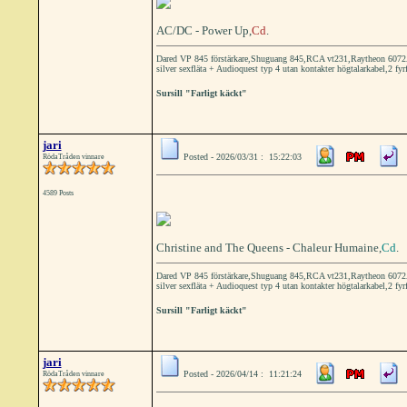
AC/DC - Power Up,
Cd
.
Dared VP 845 förstärkare,Shuguang 845,RCA vt231,Raytheon 6072A 
silver sexfläta + Audioquest typ 4 utan kontakter högtalarkabel,2 fyr
Sursill "Farligt käckt"
jari
Posted - 2026/03/31 : 15:22:03
RödaTråden vinnare
4589 Posts
Christine and The Queens - Chaleur Humaine,
Cd
.
Dared VP 845 förstärkare,Shuguang 845,RCA vt231,Raytheon 6072A 
silver sexfläta + Audioquest typ 4 utan kontakter högtalarkabel,2 fyr
Sursill "Farligt käckt"
jari
Posted - 2026/04/14 : 11:21:24
RödaTråden vinnare