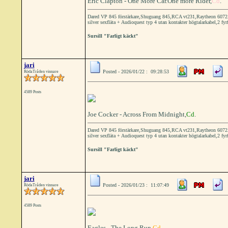
Eric Clapton - One More Car.One more Rider,
Cd
.
Dared VP 845 förstärkare,Shuguang 845,RCA vt231,Raytheon 6072A 
silver sexfläta + Audioquest typ 4 utan kontakter högtalarkabel,2 fyr
Sursill "Farligt käckt"
jari
Posted - 2026/01/22 : 09:28:53
RödaTråden vinnare
4589 Posts
Joe Cocker - Across From Midnight,
Cd
.
Dared VP 845 förstärkare,Shuguang 845,RCA vt231,Raytheon 6072A 
silver sexfläta + Audioquest typ 4 utan kontakter högtalarkabel,2 fyr
Sursill "Farligt käckt"
jari
Posted - 2026/01/23 : 11:07:49
RödaTråden vinnare
4589 Posts
Eagles - The Long Run,
Cd
.