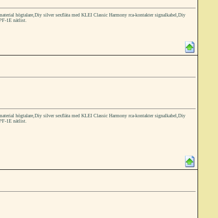
ial högtalare,Diy silver sexfläta med KLEI Classic Harmony rca-kontakter signalkabel,Diy
PF-1E nätlist.
ial högtalare,Diy silver sexfläta med KLEI Classic Harmony rca-kontakter signalkabel,Diy
PF-1E nätlist.