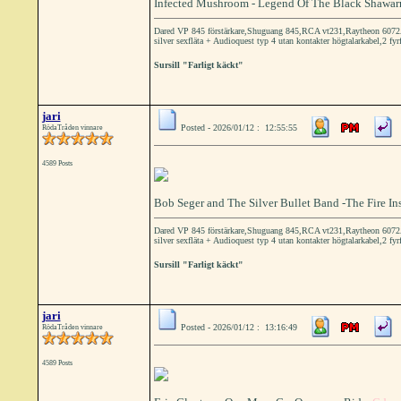
Infected Mushroom - Legend Of The Black Shawar
Dared VP 845 förstärkare,Shuguang 845,RCA vt231,Raytheon 6072A 
silver sexfläta + Audioquest typ 4 utan kontakter högtalarkabel,2 fyr
Sursill "Farligt käckt"
jari
Posted - 2026/01/12 : 12:55:55
RödaTråden vinnare
4589 Posts
Bob Seger and The Silver Bullet Band -The Fire Ins
Dared VP 845 förstärkare,Shuguang 845,RCA vt231,Raytheon 6072A 
silver sexfläta + Audioquest typ 4 utan kontakter högtalarkabel,2 fyr
Sursill "Farligt käckt"
jari
Posted - 2026/01/12 : 13:16:49
RödaTråden vinnare
4589 Posts