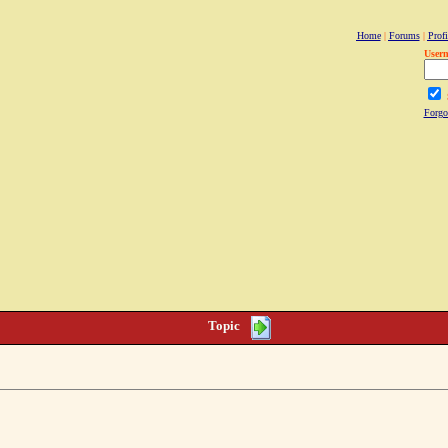
Home
|
Forums
|
Profi
User
Forgo
Topic