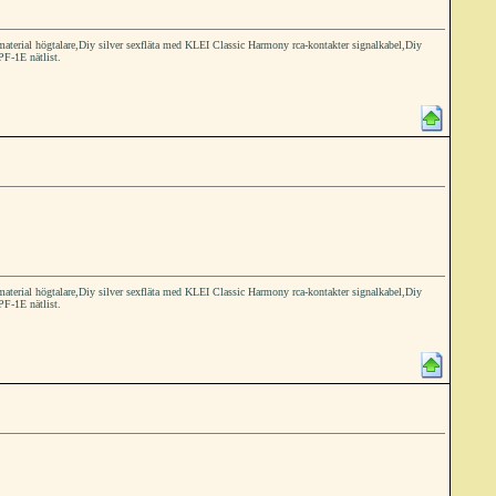
ial högtalare,Diy silver sexfläta med KLEI Classic Harmony rca-kontakter signalkabel,Diy
PF-1E nätlist.
ial högtalare,Diy silver sexfläta med KLEI Classic Harmony rca-kontakter signalkabel,Diy
PF-1E nätlist.