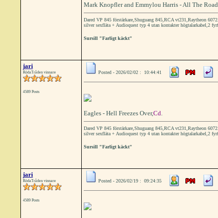
Mark Knopfler and Emmylou Harris - All The Road
Dared VP 845 förstärkare,Shuguang 845,RCA vt231,Raytheon 6072A 
silver sexfläta + Audioquest typ 4 utan kontakter högtalarkabel,2 fyr
Sursill "Farligt käckt"
jari
Posted - 2026/02/02 : 10:44:41
RödaTråden vinnare
4589 Posts
Eagles - Hell Freezes Over,
Cd
.
Dared VP 845 förstärkare,Shuguang 845,RCA vt231,Raytheon 6072A 
silver sexfläta + Audioquest typ 4 utan kontakter högtalarkabel,2 fyr
Sursill "Farligt käckt"
jari
Posted - 2026/02/19 : 09:24:35
RödaTråden vinnare
4589 Posts