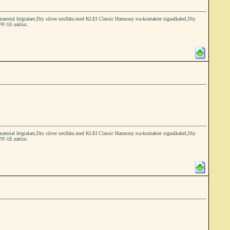
ial högtalare,Diy silver sexfläta med KLEI Classic Harmony rca-kontakter signalkabel,Diy
PF-1E nätlist.
ial högtalare,Diy silver sexfläta med KLEI Classic Harmony rca-kontakter signalkabel,Diy
PF-1E nätlist.