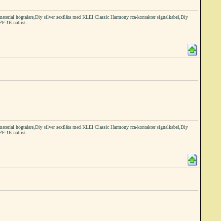
ial högtalare,Diy silver sexfläta med KLEI Classic Harmony rca-kontakter signalkabel,Diy
PF-1E nätlist.
ial högtalare,Diy silver sexfläta med KLEI Classic Harmony rca-kontakter signalkabel,Diy
PF-1E nätlist.