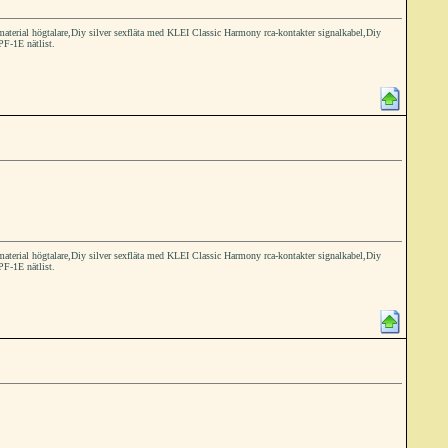
ial högtalare,Diy silver sexfläta med KLEI Classic Harmony rca-kontakter signalkabel,Diy
PF-1E nätlist.
ial högtalare,Diy silver sexfläta med KLEI Classic Harmony rca-kontakter signalkabel,Diy
PF-1E nätlist.