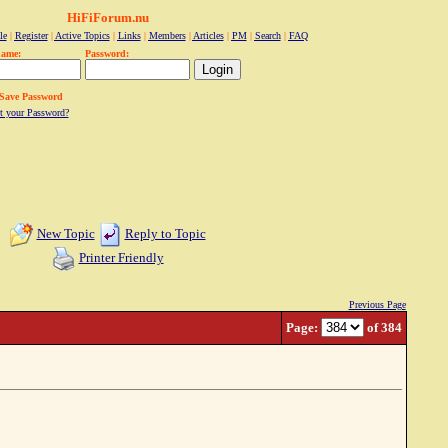
HiFiForum.nu
le
|
Register
|
Active Topics
|
Links
|
Members
|
Articles
|
PM
|
Search
|
FAQ
name:
Password:
Save Password
t your Password?
New Topic
Reply to Topic
Printer Friendly
Previous Page
Page:
of 384