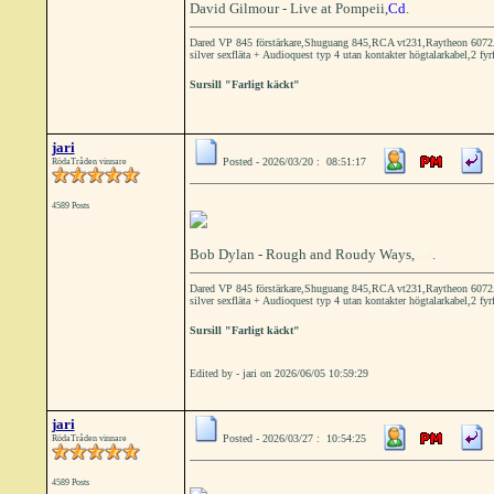
David Gilmour - Live at Pompeii,
Cd
.
Dared VP 845 förstärkare,Shuguang 845,RCA vt231,Raytheon 6072A 
silver sexfläta + Audioquest typ 4 utan kontakter högtalarkabel,2 fyr
Sursill "Farligt käckt"
jari
Posted - 2026/03/20 : 08:51:17
RödaTråden vinnare
4589 Posts
Bob Dylan - Rough and Roudy Ways,
Cd
.
Dared VP 845 förstärkare,Shuguang 845,RCA vt231,Raytheon 6072A 
silver sexfläta + Audioquest typ 4 utan kontakter högtalarkabel,2 fyr
Sursill "Farligt käckt"
Edited by - jari on 2026/06/05 10:59:29
jari
Posted - 2026/03/27 : 10:54:25
RödaTråden vinnare
4589 Posts