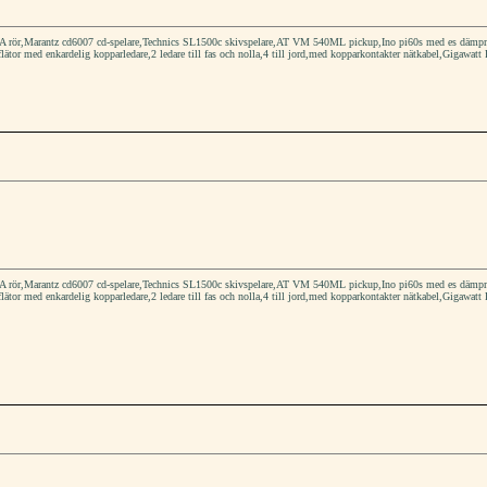
rör,Marantz cd6007 cd-spelare,Technics SL1500c skivspelare,AT VM 540ML pickup,Ino pi60s med es dämpmater
flätor med enkardelig kopparledare,2 ledare till fas och nolla,4 till jord,med kopparkontakter nätkabel,Gigawatt 
rör,Marantz cd6007 cd-spelare,Technics SL1500c skivspelare,AT VM 540ML pickup,Ino pi60s med es dämpmater
flätor med enkardelig kopparledare,2 ledare till fas och nolla,4 till jord,med kopparkontakter nätkabel,Gigawatt 