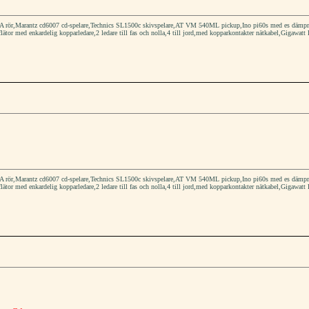
rör,Marantz cd6007 cd-spelare,Technics SL1500c skivspelare,AT VM 540ML pickup,Ino pi60s med es dämpmater
flätor med enkardelig kopparledare,2 ledare till fas och nolla,4 till jord,med kopparkontakter nätkabel,Gigawatt 
rör,Marantz cd6007 cd-spelare,Technics SL1500c skivspelare,AT VM 540ML pickup,Ino pi60s med es dämpmater
flätor med enkardelig kopparledare,2 ledare till fas och nolla,4 till jord,med kopparkontakter nätkabel,Gigawatt 