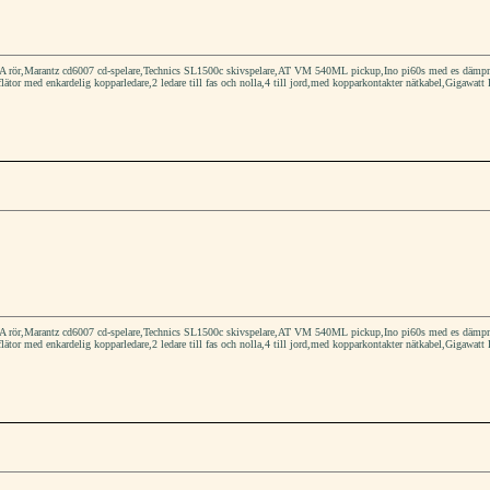
rör,Marantz cd6007 cd-spelare,Technics SL1500c skivspelare,AT VM 540ML pickup,Ino pi60s med es dämpmater
flätor med enkardelig kopparledare,2 ledare till fas och nolla,4 till jord,med kopparkontakter nätkabel,Gigawatt 
rör,Marantz cd6007 cd-spelare,Technics SL1500c skivspelare,AT VM 540ML pickup,Ino pi60s med es dämpmater
flätor med enkardelig kopparledare,2 ledare till fas och nolla,4 till jord,med kopparkontakter nätkabel,Gigawatt 