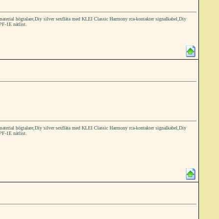
ial högtalare,Diy silver sexfläta med KLEI Classic Harmony rca-kontakter signalkabel,Diy
PF-1E nätlist.
ial högtalare,Diy silver sexfläta med KLEI Classic Harmony rca-kontakter signalkabel,Diy
PF-1E nätlist.