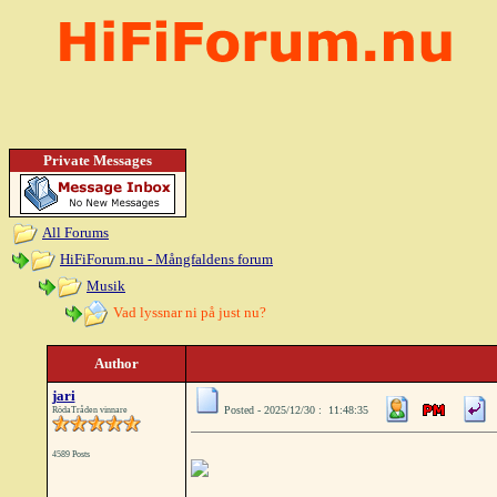
Private Messages
All Forums
HiFiForum.nu - Mångfaldens forum
Musik
Vad lyssnar ni på just nu?
Author
jari
Posted - 2025/12/30 : 11:48:35
RödaTråden vinnare
4589 Posts