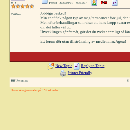
Posted - 2026/04/01 : 06:51:07
fd _T_
Jobbiga besked!
1566 Posts
Min chef fick någon typ av mag/tarmcancer före jul, den 
Men efter behandlingar som visar att hans kropp svarar ex
om det faller väl ut.
Utvecklingen går framåt, gör det du tycker är roligt så lä
Ett forum dör utan tillströmning av medlemmar, Agera!
New Topic
Reply to Topic
Printer Friendly
HiFiForum.nu
© 
Denna sida genererades på 0.16 sekunder.