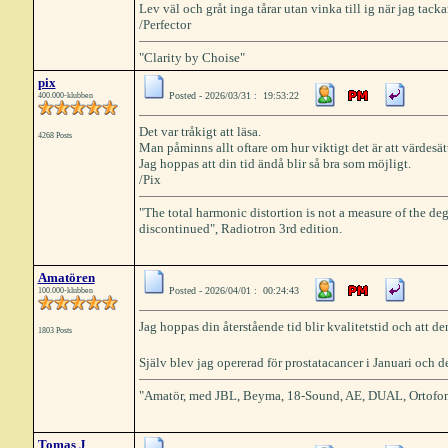
Lev väl och gråt inga tårar utan vinka till ig när jag tack
/Perfector
"Clarity by Choise"
pix
Posted - 2026/03/31 : 19:53:22
400.000-klubben
Det var tråkigt att läsa.
4268 Posts
Man påminns allt oftare om hur viktigt det är att värdesät
Jag hoppas att din tid ändå blir så bra som möjligt.
/Pix
"The total harmonic distortion is not a measure of the deg
discontinued", Radiotron 3rd edition.
Amatören
Posted - 2026/04/01 : 00:24:43
100.000-klubben
Jag hoppas din återstående tid blir kvalitetstid och att de
1803 Posts
Själv blev jag opererad för prostatacancer i Januari och det
"Amatör, med JBL, Beyma, 18-Sound, AE, DUAL, Ortofon
Tomas J