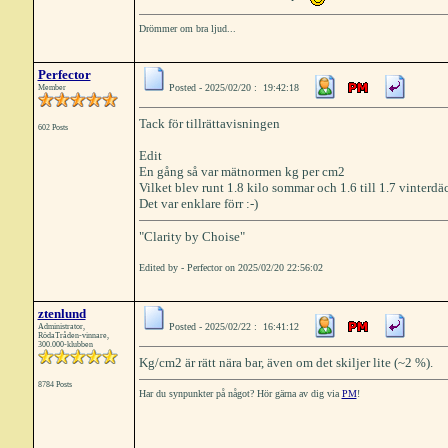
Drömmer om bra ljud...
Perfector
Posted - 2025/02/20 : 19:42:18
Member
Tack för tillrättavisningen
602 Posts
Edit
En gång så var mätnormen kg per cm2
Vilket blev runt 1.8 kilo sommar och 1.6 till 1.7 vinterdä
Det var enklare förr :-)
"Clarity by Choise"
Edited by - Perfector on 2025/02/20 22:56:02
ztenlund
Posted - 2025/02/22 : 16:41:12
Administrator,
RödaTråden-vinnare,
300.000-klubben
Kg/cm2 är rätt nära bar, även om det skiljer lite (~2 %).
8784 Posts
Har du synpunkter på något? Hör gärna av dig via
PM
!