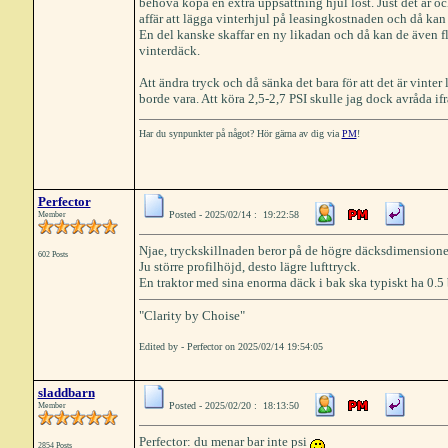
behöva köpa en extra uppsättning hjul löst. Just det är ock
affär att lägga vinterhjul på leasingkostnaden och då kan 
En del kanske skaffar en ny likadan och då kan de även f
vinterdäck.
Att ändra tryck och då sänka det bara för att det är vint
borde vara. Att köra 2,5-2,7 PSI skulle jag dock avråda ifr
Har du synpunkter på något? Hör gärna av dig via
PM
!
Perfector
Posted - 2025/02/14 : 19:22:58
Member
Njae, tryckskillnaden beror på de högre däcksdimension
602 Posts
Ju större profilhöjd, desto lägre lufttryck.
En traktor med sina enorma däck i bak ska typiskt ha 0.5 
"Clarity by Choise"
Edited by - Perfector on 2025/02/14 19:54:05
sladdbarn
Posted - 2025/02/20 : 18:13:50
Member
Perfector: du menar bar inte psi
2854 Posts