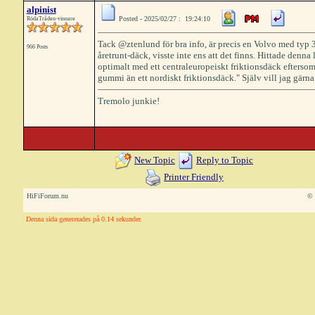
alpinist
Posted - 2025/02/27 : 19:24:10
RödaTråden-vinnare
Tack @ztenlund för bra info, är precis en Volvo med typ 3
966 Posts
åretrunt-däck, visste inte ens att det finns. Hittade denna
optimalt med ett centraleuropeiskt friktionsdäck eftersom
gummi än ett nordiskt friktionsdäck." Själv vill jag gärna
Tremolo junkie!
New Topic
Reply to Topic
Printer Friendly
HiFiForum.nu
© 
Denna sida genererades på 0.14 sekunder.