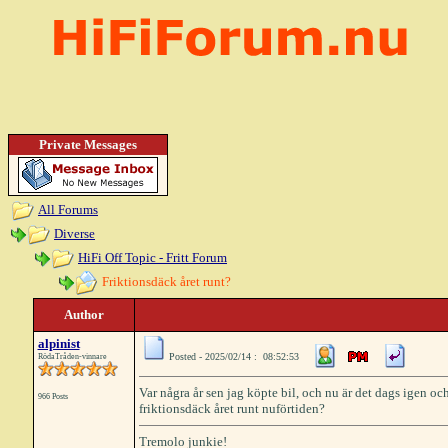
Private Messages
All Forums
Diverse
HiFi Off Topic - Fritt Forum
Friktionsdäck året runt?
Author
alpinist
Posted - 2025/02/14 : 08:52:53
RödaTråden-vinnare
Var några år sen jag köpte bil, och nu är det dags igen och
966 Posts
friktionsdäck året runt nuförtiden?
Tremolo junkie!