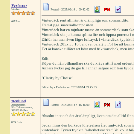
Perfector
Posted - 2025/02/14 : 09:42:02
Member
Vinterdäck rent allmänt är olämpliga som sommardito.
602 Posts
Främst pga. materialkompositen.
Vinterdäck har en mjukare massa än sommardäck som ska 
Vinterdäck ska ju kunna splitta lite och öppna porerna i
Därför har man även lägre lufttryck i vinterdäck, typisk
Vinterdäck 205x 55 16 behöver bara 2.5 PSI för att kunna
Det är kanske tillåtet att köra med friktionsdäck, men int
Edit.
Köper du från bilhandlare ska du kräva att få med ordent
Annars tycker jag du går till annan säljare som kan bjuda
"Clarity by Choise"
Edited by - Perfector on 2025/02/14 09:45:53
ztenlund
Posted - 2025/02/14 : 16:46:00
Administrator,
RödaTråden-vinnare,
300.000-klubben
Absolut inte och det är olämpligt, även om det alltid finns
8784 Posts
Sedan finns den korkade företeelsen året runt-däck som in
vinterdäck. Tyvärr tryckte "säkerhetsmärket" Volvo ut bilar