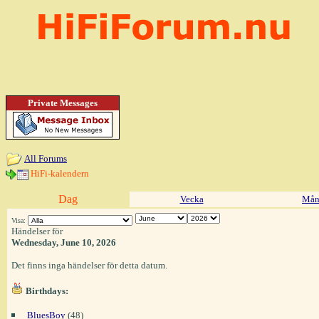
Private Messages
All Forums
HiFi-kalendern
Dag
Vecka
Mån
Visa:
Händelser för
Wednesday, June 10, 2026
Det finns inga händelser för detta datum.
Birthdays:
BluesBoy
(48)